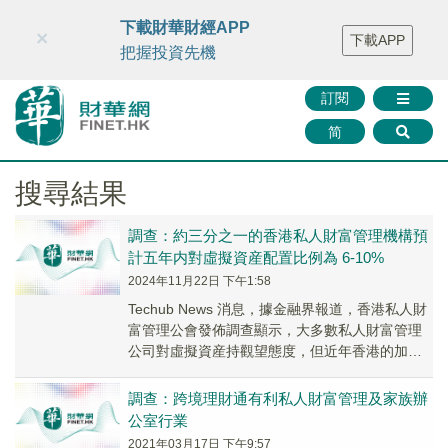
財華智庫網
FINTV
FINMETA
財華證券
媒體矩陣
下載財華財經APP
×
下載APP
智庫沙龍
聯絡我們
把握投資先機
訂閱
简
搜尋結果
調查：約三分之一的香港私人財富管理機構預
計五年内對虛擬資産配置比例為 6-10%
2024年11月22日 下午1:58
Techub News 消息，據金融界報道，香港私人財
富管理公會發佈調查顯示，大多數私人財富管理
公司對虛擬資産持觀望態度，但近年香港的加密
貨幣交易金額猛增，加上監管制度逐漸完善，...
調查：跨境理財通有利私人財富管理及家族辦
公室行業
2021年03月17日 下午9:57