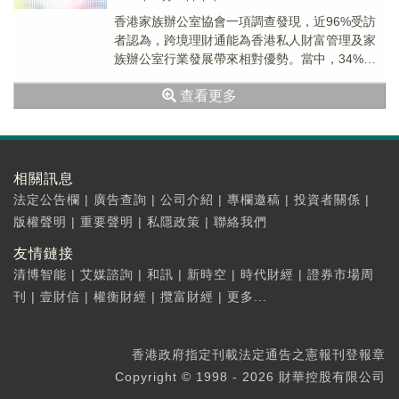
香港家族辦公室協會一項調查發現，近96%受訪
者認為，跨境理財通能為香港私人財富管理及家
族辦公室行業發展帶來相對優勢。當中，34%受
訪者預期公司業務受理財通帶動增長10%以內，
查看更多
20...
相關訊息
法定公告欄
|
廣告查詢
|
公司介紹
|
專欄邀稿
|
投資者關係
|
版權聲明
|
重要聲明
|
私隱政策
|
聯絡我們
友情鏈接
清博智能
|
艾媒諮詢
|
和訊
|
新時空
|
時代財經
|
證券市場周
刊
|
壹財信
|
權衡財經
|
攬富財經
|
更多...
香港政府指定刊載法定通告之憲報刊登報章
Copyright © 1998 - 2026 財華控股有限公司