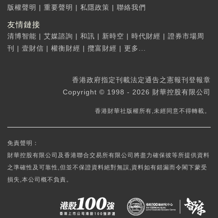
版權聲明
|
重要聲明
|
私隱政策
|
聯絡我們
友情鏈接
清博智能
|
艾媒諮詢
|
和訊
|
新時空
|
時代財經
|
證券市場周
刊
|
壹財信
|
權衡財經
|
攬富財經
|
更多...
香港政府指定刊載法定通告之憲報刊登報章
Copyright © 1998 - 2026 財華控股有限公司
香港財華社版權所有,未經同意不得轉載。
免責聲明：
財華控股有限公司及香港聯合交易所有限公司將盡力確保彼等所提供資料
之準確性及可靠性,但並不保證資料絕對無誤,資料如有錯漏而令閣下蒙受
損失,本公司概不負責。