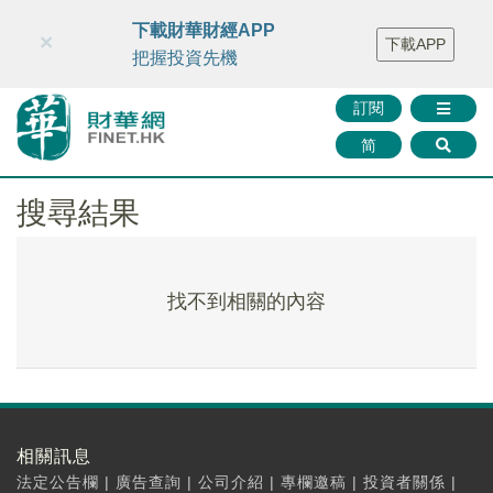
財華智庫網
FINTV
FINMETA
財華證券
媒體矩陣
下載財華財經APP
×
下載APP
智庫沙龍
聯絡我們
把握投資先機
訂閱
简
搜尋結果
找不到相關的內容
相關訊息
法定公告欄
|
廣告查詢
|
公司介紹
|
專欄邀稿
|
投資者關係
|