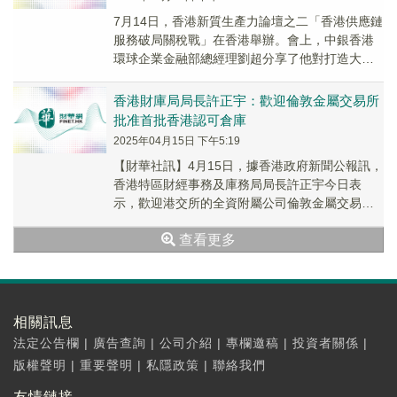
7月14日，香港新質生產力論壇之二「香港供應鏈
服務破局關稅戰」在香港舉辦。會上，中銀香港
環球企業金融部總經理劉超分享了他對打造大宗
商品生態圈的一些認識，以及中銀香港為大宗商
品客群...
香港財庫局局長許正宇：歡迎倫敦金屬交易所
批准首批香港認可倉庫
2025年04月15日 下午5:19
【財華社訊】4月15日，據香港政府新聞公報訊，
香港特區財經事務及庫務局局長許正宇今日表
示，歡迎港交所的全資附屬公司倫敦金屬交易所
批准首批三個在香港設立認可倉庫的申請，當中
查看更多
涉及四個...
相關訊息
法定公告欄
|
廣告查詢
|
公司介紹
|
專欄邀稿
|
投資者關係
|
版權聲明
|
重要聲明
|
私隱政策
|
聯絡我們
友情鏈接