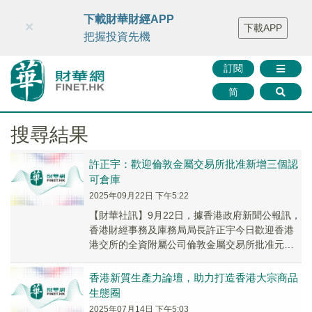
財華智庫網
FINTV
FINMETA
財華證券
媒體矩陣
下載財華財經APP
×
下載APP
智庫沙龍
聯絡我們
把握投資先機
訂閱
简
搜尋結果
許正宇：歡迎倫敦金屬交易所批准新增三個認
可倉庫
2025年09月22日 下午5:22
【財華社訊】9月22日，據香港政府新聞公報訊，
香港財經事務及庫務局局長許正宇今日歡迎香港
港交所的全資附屬公司倫敦金屬交易所批准元朗
三個倉庫設立為認可倉庫的申請。有關決定標誌
業界對...
香港新質生產力論壇，助力打造香港大宗商品
生態圈
2025年07月14日 下午5:03