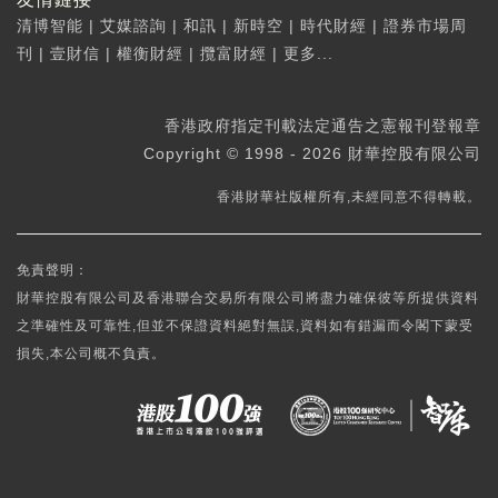
清博智能
|
艾媒諮詢
|
和訊
|
新時空
|
時代財經
|
證券市場周
刊
|
壹財信
|
權衡財經
|
攬富財經
|
更多...
香港政府指定刊載法定通告之憲報刊登報章
Copyright © 1998 - 2026 財華控股有限公司
香港財華社版權所有,未經同意不得轉載。
免責聲明：
財華控股有限公司及香港聯合交易所有限公司將盡力確保彼等所提供資料
之準確性及可靠性,但並不保證資料絕對無誤,資料如有錯漏而令閣下蒙受
損失,本公司概不負責。