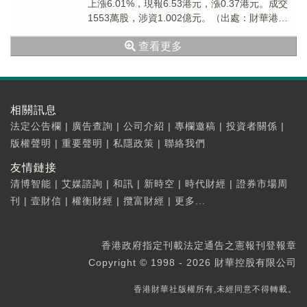
上漲6.01%，現報6.53港元，漲0.37港元。成交
1553萬股，涉資1.002億元。（出處：財華港股
智能寫手）
查看更多
相關訊息
法定公告欄
|
廣告查詢
|
公司介紹
|
專欄邀稿
|
投資者關係
|
版權聲明
|
重要聲明
|
私隱政策
|
聯絡我們
友情鏈接
清博智能
|
艾媒諮詢
|
和訊
|
新時空
|
時代財經
|
證券市場周
刊
|
壹財信
|
權衡財經
|
攬富財經
|
更多...
香港政府指定刊載法定通告之憲報刊登報章
Copyright © 1998 - 2026 財華控股有限公司
香港財華社版權所有,未經同意不得轉載。