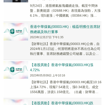
9月24日，港股燃氣板塊繼續走強。截至午間休
盤，新奧能源（02688.HK）表現最為強勁，大漲
6.1%，現5連漲；中國燃氣（00384.HK）漲
3.88%，北京控股（00392....
香港中華煤氣(00003.HK)：楊磊明獲任首席財
務總裁及執行董事
2023年12月27日 下午1:35
【財華社訊】香港中華煤氣(00003.HK)公佈，自
2024年1月1日起，何漢明將退休不再出任為公司
執行董事、首席財務總裁暨公司秘書，以及公司
董事會環境、社會及管治委員會成員；公...
【港股異動】香港中華煤氣(00003.HK)漲
4.72%
2023年05月09日 上午10:16
【財華社訊】香港中華煤氣(00003.HK)截至10:16
上漲4.72%，現報7.54港元，漲0.34港元。成交
1556萬股，涉資1.158億元。（出處：財華港股
智能寫手）
【港股異動】香港中華煤氣(00003.HK)跌