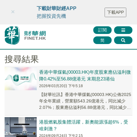
財華智庫網
FINTV
FINMETA
財華證券
媒體矩陣
下載財華財經APP
×
下載APP
智庫沙龍
聯絡我們
把握投資先機
訂閱
简
搜尋結果
香港中華煤氣(00003.HK)年度股東應佔溢利微
降0.42%至56.88億港元 末期息23港仙
2026年03月20日 下午5:18
​【財華社訊】香港中華煤氣(00003.HK)公佈2025
年全年業績，營業額543.26億港元，同比減少
2.07%；股東應佔溢利56.88億港元，同比減少
0.42%；每股基本盈利...
港股燃氣股集體活躍，新奧能源漲超6%，受
啥刺激？
2024年09月24日 下午2:15