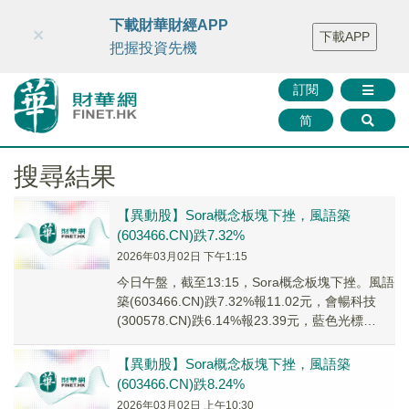
財華智庫網
FINTV
FINMETA
財華證券
媒體矩陣
下載財華財經APP
×
下載APP
智庫沙龍
聯絡我們
把握投資先機
訂閱
简
搜尋結果
【異動股】Sora概念板塊下挫，風語築
(603466.CN)跌7.32%
2026年03月02日 下午1:15
今日午盤，截至13:15，Sora概念板塊下挫。風語
築(603466.CN)跌7.32%報11.02元，會暢科技
(300578.CN)跌6.14%報23.39元，藍色光標
(300...
【異動股】Sora概念板塊下挫，風語築
(603466.CN)跌8.24%
2026年03月02日 上午10:30