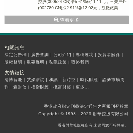
控股(000524.CN)漲5.61%報11.11元，三夫戶外
(002780.CN)漲2.91%報12.02元，凱撒旅業
(0007...
查看更多
相關訊息
法定公告欄
|
廣告查詢
|
公司介紹
|
專欄邀稿
|
投資者關係
|
版權聲明
|
重要聲明
|
私隱政策
|
聯絡我們
友情鏈接
清博智能
|
艾媒諮詢
|
和訊
|
新時空
|
時代財經
|
證券市場周
刊
|
壹財信
|
權衡財經
|
攬富財經
|
更多...
香港政府指定刊載法定通告之憲報刊登報章
Copyright © 1998 - 2026 財華控股有限公司
香港財華社版權所有,未經同意不得轉載。