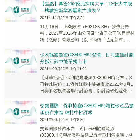
月...
【焦點】再簽262億元採購大單！12倍大牛股
上機數控新業務驅動力強勁？
2021年11月22日 下午2:54
11月18日，上機數控（603185.SH）發佈公告
稱，2022至2026年由公司及全資子公司弘元新材
料（包頭）有限公司（以下簡稱「弘元新材」）
向江蘇中能矽業科技發展有限公司（以...
保利協鑫能源(03800.HK)澄清：目前並無計劃
分拆江蘇中能單獨上市
2021年09月22日 上午11:01
【財華社訊】保利協鑫能源(03800.HK)公布，公
司特此陳述：1.儘管江蘇中能確實於2021年9月1
日與多名投資者舉行討論會，以討論矽烷流化床
法「FBR」技術及江蘇中能的顆粒矽...
交銀國際：保利協鑫(03800.HK)顆粒矽產品擴
產仍在推進 維持中性評級
2021年06月01日 上午8:36
交銀國際發佈報告，近日保利協鑫能源
(03800.HK)與晶澳科技達成五年期銷售協議，將