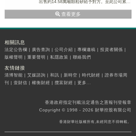
出售約14.58萬噸顆粒矽給予對方。至此公司累計
協議銷售量已接近60萬噸。該行預計公司顆粒
查看更多
矽...
相關訊息
法定公告欄
|
廣告查詢
|
公司介紹
|
專欄邀稿
|
投資者關係
|
版權聲明
|
重要聲明
|
私隱政策
|
聯絡我們
友情鏈接
清博智能
|
艾媒諮詢
|
和訊
|
新時空
|
時代財經
|
證券市場周
刊
|
壹財信
|
權衡財經
|
攬富財經
|
更多...
香港政府指定刊載法定通告之憲報刊登報章
Copyright © 1998 - 2026 財華控股有限公司
香港財華社版權所有,未經同意不得轉載。