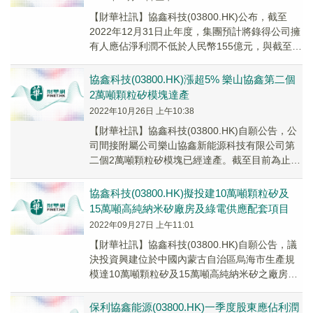
【財華社訊】協鑫科技(03800.HK)公布，截至
2022年12月31日止年度，集團預計將錄得公司擁
有人應佔淨利潤不低於人民幣155億元，與截至
2021年12月31日止年度錄得之...
協鑫科技(03800.HK)漲超5% 樂山協鑫第二個
2萬噸顆粒矽模塊達產
2022年10月26日 上午10:38
【財華社訊】協鑫科技(03800.HK)自願公告，公
司間接附屬公司樂山協鑫新能源科技有限公司第
二個2萬噸顆粒矽模塊已經達產。截至目前為止，
集團顆粒矽年化產出量已達10萬噸，其中江...
協鑫科技(03800.HK)擬投建10萬噸顆粒矽及
15萬噸高純納米矽廠房及綠電供應配套項目
2022年09月27日 上午11:01
【財華社訊】協鑫科技(03800.HK)自願公告，議
決投資興建位於中國內蒙古自治區烏海市生產規
模達10萬噸顆粒矽及15萬噸高純納米矽之廠房及
其綠電供應配套項目(「烏海項目」)。
保利協鑫能源(03800.HK)一季度股東應佔利潤