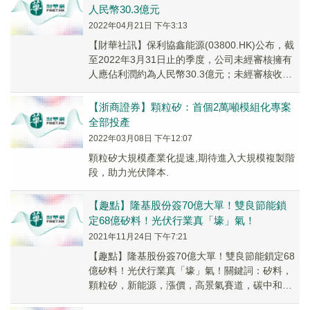
人民幣30.3億元
2022年04月21日 下午3:13
【財華社訊】保利協鑫能源(03800.HK)公布，截
至2022年3月31日止的季度，公司未經審核擁有
人應佔利潤約為人民幣30.3億元；未經審核收益
約為人民幣69.9億元。上述顯著...
【浙商證券】顆粒矽：首個2萬噸模組化專案
全部投產
2022年03月08日 下午12:07
顆粒矽大規模產業化提速,期待進入大規模複製階
段，助力光伏降本.
【趣點】隆基股份簽70億大單！雙良節能鎖
定68億矽料！光伏行業真「壕」氣！
2021年11月24日 下午7:21
【趣點】隆基股份簽70億大單！雙良節能鎖定68
億矽料！光伏行業真「壕」氣！關鍵詞：矽料，
顆粒矽，新能源，漲價，高景氣賽道，碳中和，
光伏，儲能，太陽能發電，大矽片作者：飛魚 11