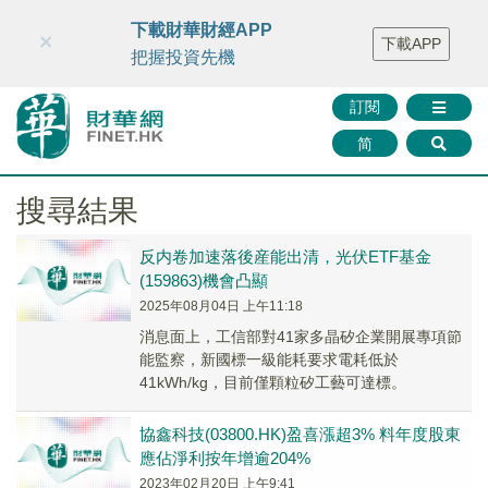
財華智庫網
FINTV
FINMETA
財華證券
媒體矩陣
下載財華財經APP
×
下載APP
智庫沙龍
聯絡我們
把握投資先機
訂閱
简
搜尋結果
反内卷加速落後産能出清，光伏ETF基金
(159863)機會凸顯
2025年08月04日 上午11:18
消息面上，工信部對41家多晶矽企業開展專項節
能監察，新國標一級能耗要求電耗低於
41kWh/kg，目前僅顆粒矽工藝可達標。
協鑫科技(03800.HK)盈喜漲超3% 料年度股東
應佔淨利按年增逾204%
2023年02月20日 上午9:41