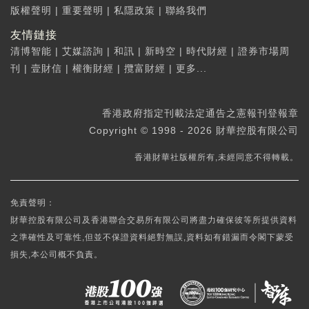
版權聲明
|
重要聲明
|
私隱政策
|
聯絡我們
友情鏈接
清博智能
|
艾媒諮詢
|
和訊
|
新時空
|
時代財經
|
證券市場周
刊
|
壹財信
|
權衡財經
|
攬富財經
|
更多...
香港政府指定刊載法定通告之憲報刊登報章
Copyright © 1998 - 2026 財華控股有限公司
香港財華社版權所有,未經同意不得轉載。
免責聲明：
財華控股有限公司及香港聯合交易所有限公司將盡力確保彼等所提供資料
之準確性及可靠性,但並不保證資料絕對無誤,資料如有錯漏而令閣下蒙受
損失,本公司概不負責。