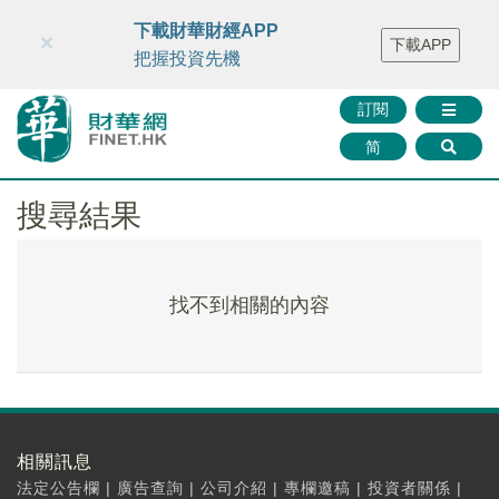
財華智庫網
FINTV
FINMETA
財華證券
媒體矩陣
下載財華財經APP
×
下載APP
智庫沙龍
聯絡我們
把握投資先機
訂閱
简
搜尋結果
找不到相關的內容
相關訊息
法定公告欄
|
廣告查詢
|
公司介紹
|
專欄邀稿
|
投資者關係
|