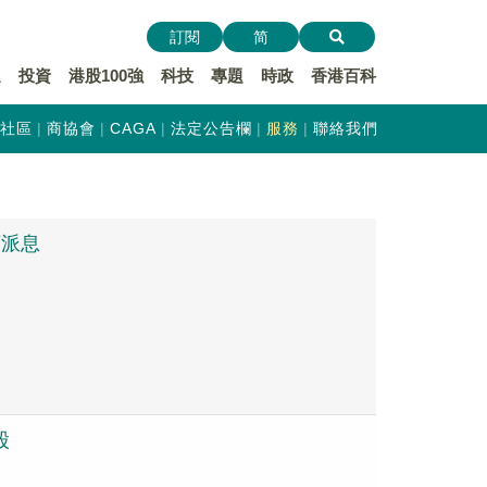
訂閱
简
遞
投資
港股100強
科技
專題
時政
香港百科
社區
商協會
CAGA
法定公告欄
服務
聯絡我們
額派息
股