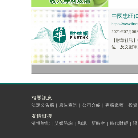
中國忠旺(
https://www.fi
2021年07月06
【財華社訊】
位，及文獻軍
相關訊息
法定公告欄
|
廣告查詢
|
公司介紹
|
專欄邀稿
|
投資
友情鏈接
清博智能
|
艾媒諮詢
|
和訊
|
新時空
|
時代財經
|
證