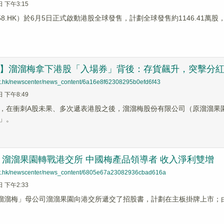
日 下午3:15
58.HK）於6月5日正式啟動港股全球發售，計劃全球發售約1146.41萬股，
追蹤】溜溜梅拿下港股「入場券」背後：存貨飆升，突擊分
net.hk/newscenter/news_content/6a16e8f62308295b0efd6f43
日 下午8:49
，在衝刺A股未果、多次遞表港股之後，溜溜梅股份有限公司（原溜溜果
」。
溜溜果園轉戰港交所 中國梅產品領導者 收入淨利雙增
net.hk/newscenter/news_content/6805e67a23082936cbad616a
日 下午2:33
「溜溜梅」母公司溜溜果園向港交所遞交了招股書，計劃在主板掛牌上市；