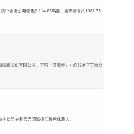
其中香港公開發售約114.65萬股，國際發售約1031.76
紅
園集團股份有限公司，下稱「溜溜梅」）終於拿下了港交
由中信證券和國元國際擔任聯席保薦人。