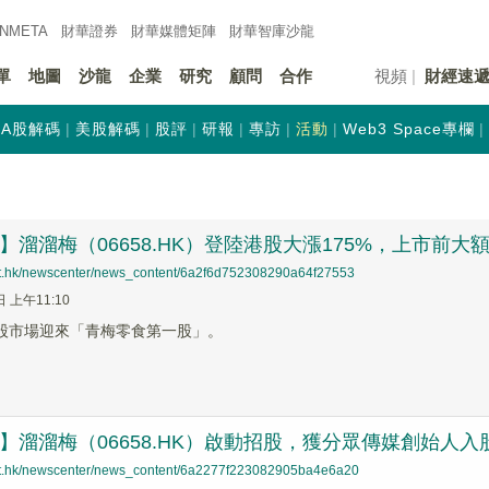
INMETA
財華證券
財華
媒體矩陣
財華
智庫沙龍
單
地圖
沙龍
企業
研究
顧問
合作
視頻
財經速
A股解碼
美股解碼
股評
研報
專訪
活動
Web3 Space專欄
哨】溜溜梅（06658.HK）登陸港股大漲175%，上市前大
net.hk/newscenter/news_content/6a2f6d752308290a64f27553
日 上午11:10
港股市場迎來「青梅零食第一股」。
蹤】溜溜梅（06658.HK）啟動招股，獲分眾傳媒創始人入
net.hk/newscenter/news_content/6a2277f223082905ba4e6a20