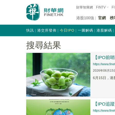
財華智庫網
FINTV
F
港股100強
官網
榜
快訊
港交所發佈
今日IPO
一圖解碼
港股解碼
搜尋結果
【IPO前
https://www.fi
2026年06月15
6月15日，
【IPO追
https://www.fi