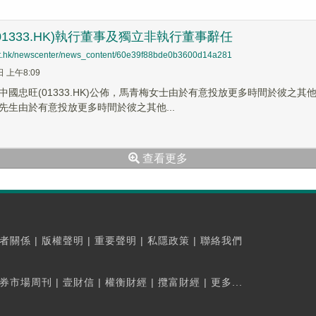
01333.HK)執行董事及獨立非執行董事辭任
net.hk/newscenter/news_content/60e39f88bde0b3600d14a281
日 上午8:09
中國忠旺(01333.HK)公佈，馬青梅女士由於有意投放更多時間於彼之
先生由於有意投放更多時間於彼之其他...
查看更多
者關係
|
版權聲明
|
重要聲明
|
私隱政策
|
聯絡我們
券市場周刊
|
壹財信
|
權衡財經
|
攬富財經
|
更多...