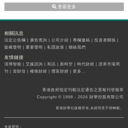
(00261...
查看更多
相關訊息
法定公告欄
|
廣告查詢
|
公司介紹
|
專欄邀稿
|
投資者關係
|
版權聲明
|
重要聲明
|
私隱政策
|
聯絡我們
友情鏈接
清博智能
|
艾媒諮詢
|
和訊
|
新時空
|
時代財經
|
證券市場周
刊
|
壹財信
|
權衡財經
|
攬富財經
|
更多...
香港政府指定刊載法定通告之憲報刊登報章
Copyright © 1998 - 2026 財華控股有限公司
香港財華社版權所有,未經同意不得轉載。
免責聲明：