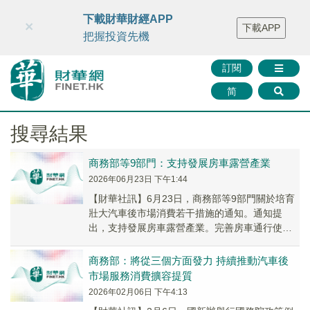
財華智庫網
FINTV
FINMETA
財華證券
媒體矩陣
下載財華財經APP
×
下載APP
智庫沙龍
聯絡我們
把握投資先機
訂閱
简
搜尋結果
商務部等9部門：支持發展房車露營產業
2026年06月23日 下午1:44
【財華社訊】6月23日，商務部等9部門關於培育
壯大汽車後市場消費若干措施的通知。通知提
出，支持發展房車露營產業。完善房車通行使用
環境。支持各地優化房車上路通行管理政策。簡
化房車營...
商務部：將從三個方面發力 持續推動汽車後
市場服務消費擴容提質
2026年02月06日 下午4:13