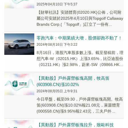
2025年04月10日 下午5:37
【財華社訊】安踏體育(02020.HK)公佈，公司附
屬公司安踏於2025年4月10日與Topgolf Callaway
Brands Corp.(「Topgolf」)訂立了一份有...
零跑汽車：中期業績大增，股價卻跑不動了！
2024年08月16日 下午3:22
8月16日，港股汽車股多數上漲。截至發稿前，理
想汽車-W（02015.HK）上漲3.65%，比亞迪股份
（01211.HK）漲2.98%，蔚來-SW（09866.HK）
漲2.18%...
【異動股】戶外露營板塊高開，牧高笛
(603908.CN)漲10.02%
2024年08月05日 上午9:31
今日早盤，截至09:30，戶外露營板塊高開。牧高
笛(603908.CN)漲10.02%報21.08元，萊茵體育
(000558.CN)漲9.95%報2.43元，三夫戶外
(00278...
【異動股】戶外露營板塊拉升，致歐科技