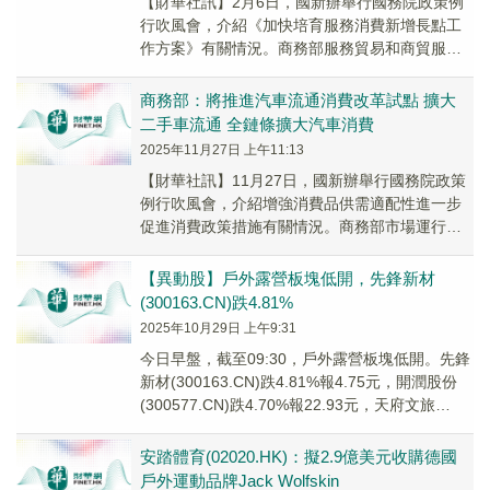
​【財華社訊】2月6日，國新辦舉行國務院政策例
行吹風會，介紹《加快培育服務消費新增長點工
作方案》有關情況。商務部服務貿易和商貿服務
業司司長孔德軍在會上表示，下一步，商務部等
部門將...
商務部：將推進汽車流通消費改革試點 擴大
二手車流通 全鏈條擴大汽車消費
2025年11月27日 上午11:13
【財華社訊】11月27日，國新辦舉行國務院政策
例行吹風會，介紹增強消費品供需適配性進一步
促進消費政策措施有關情況。商務部市場運行和
消費促進司負責人楊枿表示，汽車、家電、家居
等大宗...
【異動股】戶外露營板塊低開，先鋒新材
(300163.CN)跌4.81%
2025年10月29日 上午9:31
今日早盤，截至09:30，戶外露營板塊低開。先鋒
新材(300163.CN)跌4.81%報4.75元，開潤股份
(300577.CN)跌4.70%報22.93元，天府文旅
(00055...
安踏體育(02020.HK)：擬2.9億美元收購德國
戶外運動品牌Jack Wolfskin