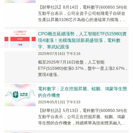
【財華社訊】8月14日，電科數字(600850.SH)在
互動平台表示，公司全資子公司柏飛電子自研並
生產以昇騰310B芯片為核心的邊端算力模塊，並
推出基於昇騰310B芯片的加固式一體機。
CPO概念延續漲勢，人工智能ETF(515980)實
現4連漲！光模塊龍頭新易盛領漲，電科數
字、寒武紀跟漲
2025年07月16日 下午3:16
截至2025年7月16日收盤，人工智能
ETF(515980)收漲0.37%，盤中一度上漲2.67%，
實現4連漲。
電科數字：正在挖掘昇騰、鲲鵬、鴻蒙等生態
的合作機會
2025年05月13日 下午3:33
【財華社訊】5月13日，電科數字(600850.SH)在
互動平台表示，公司正在挖掘昇騰、鲲鵬、鴻蒙
等生態的合作機會，持續將華為技術體系融入公
司數字化產品矩陣及客戶項目中，通過與華...