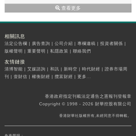
變。
查看更多
相關訊息
法定公告欄
|
廣告查詢
|
公司介紹
|
專欄邀稿
|
投資者關係
|
版權聲明
|
重要聲明
|
私隱政策
|
聯絡我們
友情鏈接
清博智能
|
艾媒諮詢
|
和訊
|
新時空
|
時代財經
|
證券市場周
刊
|
壹財信
|
權衡財經
|
攬富財經
|
更多...
香港政府指定刊載法定通告之憲報刊登報章
Copyright © 1998 - 2026 財華控股有限公司
香港財華社版權所有,未經同意不得轉載。
免責聲明：