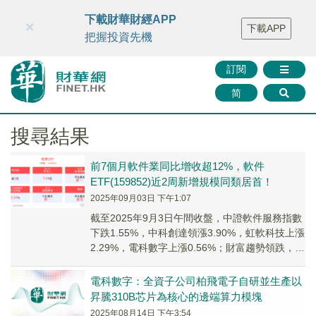
財華智庫網
FINTV
FINMETA
財華證券
媒體矩陣
下載財華財經APP
×
下載APP
智庫沙龍
聯絡我們
把握投資先機
訂閱
简
搜尋結果
前7個月軟件業同比增收超12%，軟件
ETF(159852)近2周新增規模同類居首！
2025年09月03日 下午1:07
截至2025年9月3日午間收盤，中證軟件服務指數
下跌1.55%，中科創達領漲3.90%，虹軟科技上漲
2.29%，電科數字上漲0.56%；財富趨勢領跌，深
信服、奇安信跟跌。軟件ET...
電科數字：全資子公司柏飛電子自研並生產以
昇騰310B芯片為核心的邊端算力模塊
2025年08月14日 下午3:54