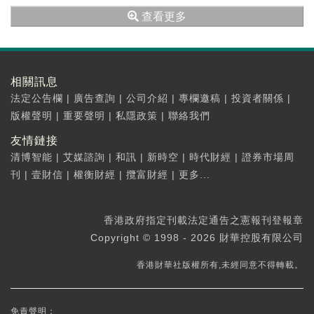
也開始逐步降溫，臨近午盤，券商、雄安新區
查看更多
板...
相關訊息
法定公告欄
|
廣告查詢
|
公司介紹
|
專欄邀稿
|
投資者關係
|
版權聲明
|
重要聲明
|
私隱政策
|
聯絡我們
友情鏈接
清博智能
|
艾媒諮詢
|
和訊
|
新時空
|
時代財經
|
證券市場周
刊
|
壹財信
|
權衡財經
|
攬富財經
|
更多...
香港政府指定刊載法定通告之憲報刊登報章
Copyright © 1998 - 2026 財華控股有限公司
香港財華社版權所有,未經同意不得轉載。
免責聲明：