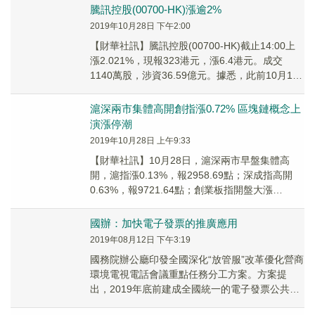
騰訊控股(00700-HK)漲逾2%
2019年10月28日 下午2:00
【財華社訊】騰訊控股(00700-HK)截止14:00上
漲2.021%，現報323港元，漲6.4港元。成交
1140萬股，涉資36.59億元。據悉，此前10月19
日發布的《2019...
滬深兩市集體高開創指漲0.72% 區塊鏈概念上
演漲停潮
2019年10月28日 上午9:33
【財華社訊】10月28日，滬深兩市早盤集體高
開，滬指漲0.13%，報2958.69點；深成指高開
0.63%，報9721.64點；創業板指開盤大漲
0.72%，報1687.37點。 ...
國辦：加快電子發票的推廣應用
2019年08月12日 下午3:19
國務院辦公廳印發全國深化“放管服”改革優化營商
環境電視電話會議重點任務分工方案。方案提
出，2019年底前建成全國統一的電子發票公共服
務平台，為納稅人提供免費的電子發票開具服