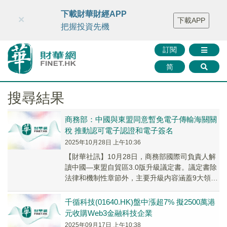
財華智庫網
FINTV
FINMETA
財華證券
媒體矩陣
下載財華財經APP
×
下載APP
智庫沙龍
聯絡我們
把握投資先機
訂閱
简
搜尋結果
商務部：中國與東盟同意暫免電子傳輸海關關
稅 推動認可電子認證和電子簽名
2025年10月28日 上午10:36
【財華社訊】10月28日，商務部國際司負責人解
讀中國—東盟自貿區3.0版升級議定書。議定書除
法律和機制性章節外，主要升級内容涵蓋9大領
域。在數字經濟領域，雙方建立了各自締約實踐
中...
千循科技(01640.HK)盤中漲超7% 擬2500萬港
元收購Web3金融科技企業
2025年09月17日 上午10:38