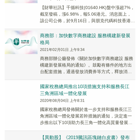
【財華社訊】千循科技(01640.HK)盤中漲超7%，
截至發稿，漲6.98%，報5.06港元。消息面上，
該公司公佈，於9月16日，與朋克代碼科技香港有
限公司簽訂不具法律約束力的潛...
商務部：加快數字商務建設 服務構建新發展
格局
2021年02月01日 上午9:34
商務部辦公廳發佈《關於加快數字商務建設 服務
構建新發展格局的通知》。鼓勵有條件的地方出
台配套措施，通過發放消費券等方式，釋放消費
潛力，提升消費品質。鼓勵企業積極開展5G、大
數據、...
國家稅務總局推出10項措施支持和服務長江
三角洲區域一體化發展
2020年08月04日 上午8:31
國家稅務總局發佈關於進一步支持和服務長江三
角洲區域一體化發展若幹措施的通知，決定進一
步推出以下10項助力長三角一體化高質量發展的
稅收徵管服務措施：提升稅收大數據服務能力、
深化增值...
【異動股】《2019騰訊區塊鏈白皮書》發布