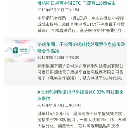
務，加...
微信即日起可申辦ETC 已覆蓋118個城市
2019年07月01日 下午1:54
中新網記者獲悉，7月1日起，車主在微信小程序
或城市服務上就能直接申辦ETC(不停車電子收費
系統)，全國聯網通行，享受微信支付“先通行後扣
費、無需充值”的體驗，還能在線開具電子發票。
夢網集團：子公司夢網科技與國票信息簽署戰
略合作協議
2019年06月26日 下午6:20
夢網集團下屬子公司深圳市夢網科技發展有限公
司近日與國信電子票據平台信息服務有限公司簽
署了《戰略合作協議》，雙方將基于5G時代的通
信發展與電子信息化共同探索新的場景應用（包
括但不限...
A股弱勢調整滬指早盤縮量跌0.83% 科技股全
線殺跌
2019年05月30日 上午11:42
財華社5月30日訊，滬深兩市今日早盤雙雙走弱，
滬指失守2900點關口，一度大跌逾1%，稀土永磁
大幅分化，國產軟件、芯片等近期熱點科技板塊