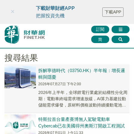
財華智庫網
FINTV
FINMETA
財華證券
媒體矩陣
下載財華財經APP
×
下載APP
智庫沙龍
聯絡我們
把握投資先機
訂閱
简
搜尋結果
拆解寧德時代（03750.HK）半年報：增長邏
輯與隱憂
2026年07月27日 下午2:00
2026年上半年，全球鋰電行業處於結構性分化周
期：電動車終端需求增速放緩，AI算力基建拉動
儲能需求爆發，原材料價格波動持續擾動電池企
業盈利空間。
特斯拉首台量產賽博無人駕駛電動車
Cybercab已在美國得州奧斯汀開啟工程測試
2026年07月01日 上午11:33