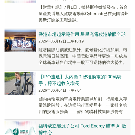
【財華社訊】7月1日，據特斯拉微博發布，首台
量產賽博無人駕駛電動車Cybercab已在美國得州
奧斯汀開啟工程測試。
香港市場起示範作用 星星充電攻港放眼全球
2026年06月12日 上午10:19
隨著國際油價波動飆升、氣候變化持續加劇、環
保意識日益高漲、中國電動車品牌更進一步成為
全球新車銷售市場中一股不可逆轉的強大勢力。
【IPO速遞】太內捲？智租換電的200萬騎
手，撐不起收入增長
2026年06月04日 下午7:04
國內兩輪電動車換電行業競爭加劇，行業進入存
量洗牌階段，在這樣的行業變局中，一家排名第
四的換電服務商——智租物聯科技集團股份有限
公司（以下簡稱「智租換電」）於5月29日向港交
所遞交...
福特成立能源子公司 Ford Energy 瞄準 AI 數
據中心