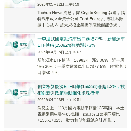
2026年05月22日 上午8:59
Techub News 消息，據 CryptoBriefing 報道，福
特汽車成立全資子公司 Ford Energy，專注為數
據中心及 AI 超大規模企業提供電池儲能係統，計
劃投...
一季度我國電動汽車出口暴增77%，新能源車
ETF博時(159824)強勢漲超3%
2026年04月16日 上午10:07
新能源車ETF博時（159824）漲3.35%，近一周
漲5.30%；一季度電動車出口增77.5%，鋰電池出
口增50.4%。
創業板新能源ETF鵬華(159261)漲超1.2%，技
術創新與政策驅動催化板塊行情
2026年04月13日 上午10:51
消息面上，1)3月國内電動車銷量125萬輛，本土
電動乘用車零售85萬輛，出口37.1萬輛同環比
+135%/+32%，動力和儲能電池合計産量
177.7GWh同環比+50.2%/+25.5%。