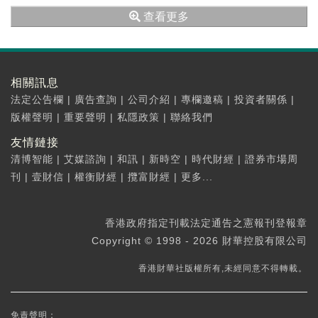
版列出五項工作範疇，共28項計劃措施。政策推
查看更多
動方...
相關訊息
法定公告欄
|
廣告查詢
|
公司介紹
|
專欄邀稿
|
投資者關係
|
版權聲明
|
重要聲明
|
私隱政策
|
聯絡我們
友情鏈接
清博智能
|
艾媒諮詢
|
和訊
|
新時空
|
時代財經
|
證券市場周
刊
|
壹財信
|
權衡財經
|
攬富財經
|
更多...
香港政府指定刊載法定通告之憲報刊登報章
Copyright © 1998 - 2026 財華控股有限公司
香港財華社版權所有,未經同意不得轉載。
免責聲明：