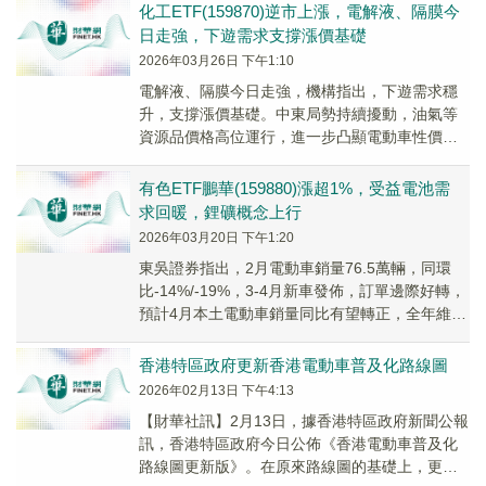
化工ETF(159870)逆市上漲，電解液、隔膜今
日走強，下遊需求支撐漲價基礎
2026年03月26日 下午1:10
電解液、隔膜今日走強，機構指出，下遊需求穩
升，支撐漲價基礎。中東局勢持續擾動，油氣等
資源品價格高位運行，進一步凸顯電動車性價比
優勢。
有色ETF鵬華(159880)漲超1%，受益電池需
求回暖，鋰礦概念上行
2026年03月20日 下午1:20
東吳證券指出，2月電動車銷量76.5萬輛，同環
比-14%/-19%，3-4月新車發佈，訂單邊際好轉，
預計4月本土電動車銷量同比有望轉正，全年維持
5%增長。
香港特區政府更新香港電動車普及化路線圖
2026年02月13日 下午4:13
【財華社訊】2月13日，據香港特區政府新聞公報
訊，香港特區政府今日公佈《香港電動車普及化
路線圖更新版》。在原來路線圖的基礎上，更新