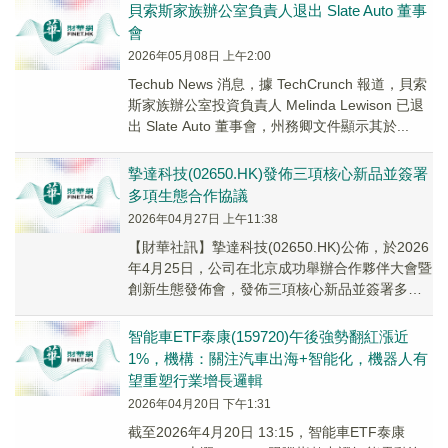
貝索斯家族辦公室負責人退出 Slate Auto 董事
會
2026年05月08日 上午2:00
Techub News 消息，據 TechCrunch 報道，貝索
斯家族辦公室投資負責人 Melinda Lewison 已退
出 Slate Auto 董事會，州務卿文件顯示其於...
摯達科技(02650.HK)發佈三項核心新品並簽署
多項生態合作協議​
2026年04月27日 上午11:38
​【財華社訊】摯達科技(02650.HK)公佈，於2026
年4月25日，公司在北京成功舉辦合作夥伴大會暨
創新生態發佈會，發佈三項核心新品並簽署多項
生態合作協議。新品包括(i)家用...
智能車ETF泰康(159720)午後強勢翻紅漲近
1%，機構：關注汽車出海+智能化，機器人有
望重塑行業增長邏輯
2026年04月20日 下午1:31
截至2026年4月20日 13:15，智能車ETF泰康