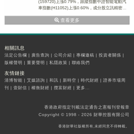
(159720)上漲0.79%，跟蹤指數中證智能電動汽
車指數(H11052)上漲0.60%，成分股立訊精密上
漲9.72%。
查看更多
相關訊息
法定公告欄
|
廣告查詢
|
公司介紹
|
專欄邀稿
|
投資者關係
|
版權聲明
|
重要聲明
|
私隱政策
|
聯絡我們
友情鏈接
清博智能
|
艾媒諮詢
|
和訊
|
新時空
|
時代財經
|
證券市場周
刊
|
壹財信
|
權衡財經
|
攬富財經
|
更多...
香港政府指定刊載法定通告之憲報刊登報章
Copyright © 1998 - 2026 財華控股有限公司
香港財華社版權所有,未經同意不得轉載。