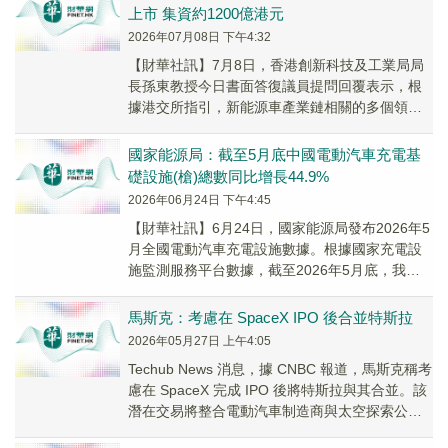
上市 集資約1200億港元
2026年07月08日 下午4:32
【財華社訊】7月8日，香港創新科技及工業局局
長孫東教授今日書面答復議員提問回覆表示，根
據港交所指引，新能源車產業鏈相關的多個領域
(包括製造及/或配置自動駕駛汽車及電動汽車及開
發相...
國家能源局：截至5月底中國電動汽車充電基
礎設施(槍)總數同比增長44.9%
2026年06月24日 下午4:45
【財華社訊】6月24日，國家能源局發布2026年5
月全國電動汽車充電設施數據。根據國家充電設
施監測服務平台數據，截至2026年5月底，我國
電動汽車充電基礎設施(槍)總數達到224...
馬斯克：考慮在 SpaceX IPO 後合並特斯拉
2026年05月27日 上午4:05
Techub News 消息，據 CNBC 報道，馬斯克稱考
慮在 SpaceX 完成 IPO 後將特斯拉與其合並。該
潛在交易將整合電動汽車制造商與太空探索公
司，打造橫跨地球與太空...