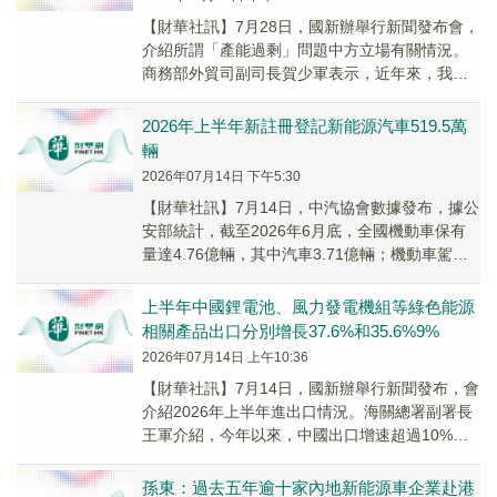
【財華社訊】7月28日，國新辦舉行新聞發布會，
介紹所謂「產能過剩」問題中方立場有關情況。
商務部外貿司副司長賀少軍表示，近年來，我國
電動汽車、鋰電池、人工智能產業發展迅速，出
口增勢...
2026年上半年新註冊登記新能源汽車519.5萬
輛
2026年07月14日 下午5:30
【財華社訊】7月14日，中汽協會數據發布，據公
安部統計，截至2026年6月底，全國機動車保有
量達4.76億輛，其中汽車3.71億輛；機動車駕駛
人5.67億人，其中汽車駕駛人5.3...
上半年中國鋰電池、風力發電機組等綠色能源
相關產品出口分別增長37.6%和35.6%9%
2026年07月14日 上午10:36
【財華社訊】7月14日，國新辦舉行新聞發布，會
介紹2026年上半年進出口情況。海關總署副署長
王軍介紹，今年以來，中國出口增速超過10%，
已連續11個季度保持增長。上半年，我國鋰電...
孫東：過去五年逾十家內地新能源車企業赴港