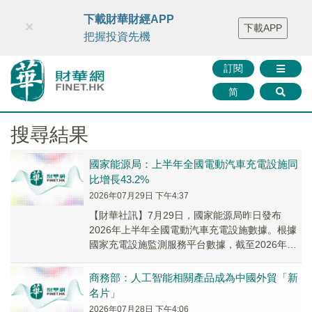
財華智庫網
FINTV
FINMETA
財華證券
媒體矩陣
下載財華財經APP
×
下載APP
智庫沙龍
聯絡我們
把握投資先機
訂閱
简
搜尋結果
國家能源局：上半年全國電動汽車充電設施同
比增長43.2%
2026年07月29日 下午4:37
【財華社訊】7月29日，國家能源局昨日發布
2026年上半年全國電動汽車充電設施數據。根據
國家充電設施監測服務平台數據，截至2026年6
月底，我國電動汽車充電基礎設施(槍)總數達到...
商務部：人工智能相關產品成為中國外貿「新
名片」
2026年07月28日 下午4:06