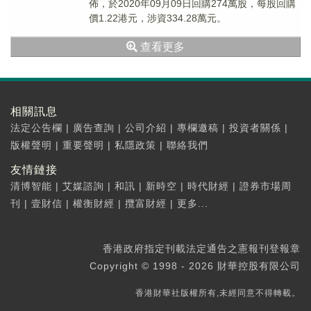
佈，於2020年09月09日回購274萬股，每股回購
價1.22港元，涉資334.28萬元。
查看更多
相關訊息
法定公告欄
|
廣告查詢
|
公司介紹
|
專欄邀稿
|
投資者關係
|
版權聲明
|
重要聲明
|
私隱政策
|
聯絡我們
友情鏈接
清博智能
|
艾媒諮詢
|
和訊
|
新時空
|
時代財經
|
證券市場周
刊
|
壹財信
|
權衡財經
|
攬富財經
|
更多...
香港政府指定刊載法定通告之憲報刊登報章
Copyright © 1998 - 2026 財華控股有限公司
香港財華社版權所有,未經同意不得轉載。