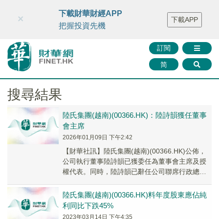
財華智庫網
FINTV
FINMETA
財華證券
媒體矩陣
下載財華財經APP
×
下載APP
智庫沙龍
聯絡我們
把握投資先機
訂閱
简
搜尋結果
陸氏集團(越南)(00366.HK)：陸詩韻獲任董事
會主席
2026年01月09日 下午2:42
【財華社訊】陸氏集團(越南)(00366.HK)公佈，
公司執行董事陸詩韻已獲委任為董事會主席及授
權代表。同時，陸詩韻已辭任公司聯席行政總裁
及薪酬委員會成員，所有變動自2026年1月8日起
生效。
陸氏集團(越南)(00366.HK)料年度股東應佔純
利同比下跌45%
2023年03月14日 下午4:35