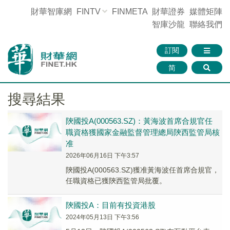
財華智庫網
FINTV
FINMETA
財華證券
媒體矩陣
智庫沙龍
聯絡我們
訂閱
简
搜尋結果
陝國投A(000563.SZ)：黃海波首席合規官任
職資格獲國家金融監督管理總局陝西監管局核
准
2026年06月16日 下午3:57
陝國投A(000563.SZ)獲准黃海波任首席合規官，
任職資格已獲陝西監管局批覆。
陝國投A：目前有投資港股
2024年05月13日 下午3:56