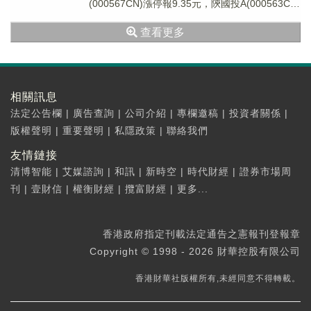
(000567CN)漲停報9.35元，陝國投A(000563CN)
漲8.45%報4...
查看更多
相關訊息
法定公告欄
|
廣告查詢
|
公司介紹
|
專欄邀稿
|
投資者關係
|
版權聲明
|
重要聲明
|
私隱政策
|
聯絡我們
友情鏈接
清博智能
|
艾媒諮詢
|
和訊
|
新時空
|
時代財經
|
證券市場周
刊
|
壹財信
|
權衡財經
|
攬富財經
|
更多...
香港政府指定刊載法定通告之憲報刊登報章
Copyright © 1998 - 2026 財華控股有限公司
香港財華社版權所有,未經同意不得轉載。