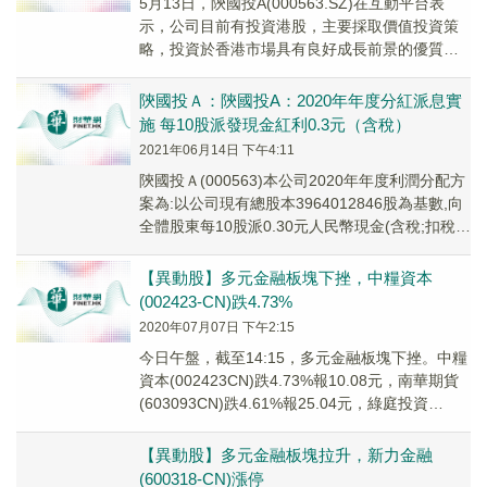
5月13日，陝國投A(000563.SZ)在互動平台表
示，公司目前有投資港股，主要採取價值投資策
略，投資於香港市場具有良好成長前景的優質企
業。
陝國投Ａ：陝國投A：2020年年度分紅派息實
施 每10股派發現金紅利0.3元（含稅）
2021年06月14日 下午4:11
陝國投Ａ(000563)本公司2020年年度利潤分配方
案為:以公司現有總股本3964012846股為基數,向
全體股東每10股派0.30元人民幣現金(含稅;扣稅
後,通過深股通持有股...
【異動股】多元金融板塊下挫，中糧資本
(002423-CN)跌4.73%
2020年07月07日 下午2:15
今日午盤，截至14:15，多元金融板塊下挫。中糧
資本(002423CN)跌4.73%報10.08元，南華期貨
(603093CN)跌4.61%報25.04元，綠庭投資
(600695...
【異動股】多元金融板塊拉升，新力金融
(600318-CN)漲停