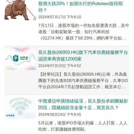
股價大跌20%！如祺出行的Robotaxi值得期
待？
2024年07月17日 下午8:10
7月17日，港股市場的一些知名股遭遇大跌，其中
港股「自動駕駛第一股」知行汽車科技
（01274.HK）暴跌了68.29%，網約車平台如祺
出行（09680.HK）也下挫20.00%，...
長久股份(06959.HK)旗下汽車供應鏈服務平台
認證車商突破12000家
2024年07月15日 下午4:52
【財華社訊】長久股份(06959.HK)公佈，作為集
團旗下的先進B2B汽車供應鏈服務平台，久車GO
平台自2024年7月起啓動認證工作，截至本公告
日期，集團實現了認證車商數量成功突...
中贛通信申購情緒猛漲，長久股份承銷團魅影
閃現，隱藏細節含金量十足，寓意長久？
2024年06月24日 下午8:45
5月以來，港股IPO市場火到爆，人人打新，人人
吃肉，打新賺錢效應明顯。