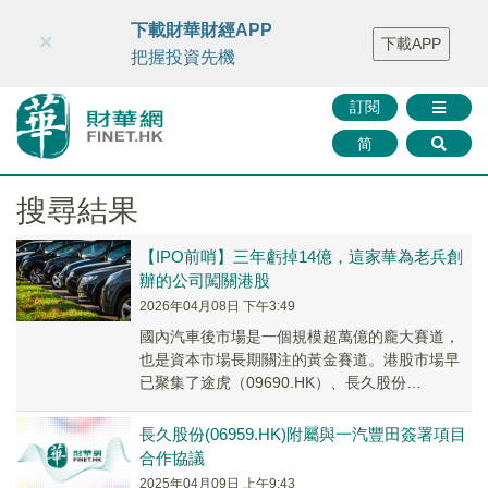
財華智庫網
FINTV
FINMETA
財華證券
媒體矩陣
下載財華財經APP
×
下載APP
智庫沙龍
聯絡我們
把握投資先機
訂閱
简
搜尋結果
【IPO前哨】三年虧掉14億，這家華為老兵創
辦的公司闖關港股
2026年04月08日 下午3:49
國內汽車後市場是一個規模超萬億的龐大賽道，
也是資本市場長期關注的黃金賽道。港股市場早
已聚集了途虎（09690.HK）、長久股份
（06959.HK）、新焦點（00360.HK）和元...
長久股份(06959.HK)附屬與一汽豐田簽署項目
合作協議
2025年04月09日 上午9:43