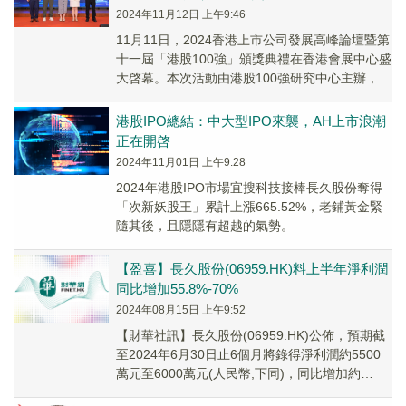
2024年11月12日 上午9:46
11月11日，2024香港上市公司發展高峰論壇暨第
十一屆「港股100強」頒獎典禮在香港會展中心盛
大啓幕。本次活動由港股100強研究中心主辦，財
華社與富途安逸聯手協辦，並得到了香港...
港股IPO總結：中大型IPO來襲，AH上市浪潮
正在開啓
2024年11月01日 上午9:28
2024年港股IPO市場宜搜科技接棒長久股份奪得
「次新妖股王」累計上漲665.52%，老鋪黃金緊
隨其後，且隱隱有超越的氣勢。
【盈喜】長久股份(06959.HK)料上半年淨利潤
同比增加55.8%-70%
2024年08月15日 上午9:52
【財華社訊】長久股份(06959.HK)公佈，預期截
至2024年6月30日止6個月將錄得淨利潤約5500
萬元至6000萬元(人民幣,下同)，同比增加約
55.8%至70%。此外，集...