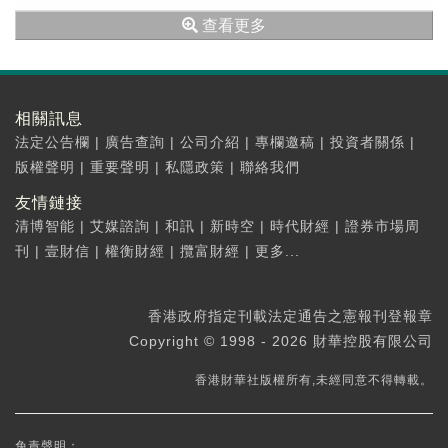
查看更多
相關訊息
法定公告欄
|
廣告查詢
|
公司介紹
|
專欄邀稿
|
投資者關係
|
版權聲明
|
重要聲明
|
私隱政策
|
聯絡我們
友情鏈接
清博智能
|
艾媒諮詢
|
和訊
|
新時空
|
時代財經
|
證券市場周
刊
|
壹財信
|
權衡財經
|
攬富財經
|
更多...
香港政府指定刊載法定通告之憲報刊登報章
Copyright © 1998 - 2026 財華控股有限公司
香港財華社版權所有,未經同意不得轉載。
免責聲明：