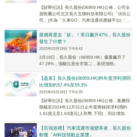
【財華社訊】長久股份(06959.HK)公佈，公司全
資附屬公司北京長久互聯科技有限公司(「項目公
司」)作為「久車GO」汽車流通供應鏈平台(「久
車GO平台」)的運營主體，近期已與一...
股價再度走「妖」！單日飙升47%，長久股份
發生了什麽？
2025年03月19日 下午6:42
3月19日，長久股份（06959.HK）爆量飙升了
47.28%，漲幅位居全市第二，表現強勁。
【盈喜】長久股份(06959.HK)料年度淨利潤同
比增加約57.4%至59.3%
2025年03月18日 下午4:35
【財華社訊】長久股份(06959.HK)公佈，集團預
期截至2024年12月31日止年度將錄得淨利潤約
1.61億元至1.63億元(人民幣,下同)，同比增加約
57.4%至59.3%。...
【百強巡禮】汽車流通市場變革者，長久股份
斬獲「AI科技領航企業獎」