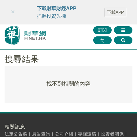
財華智庫網
FINTV
FINMETA
財華證券
媒體矩陣
下載財華財經APP
×
下載APP
智庫沙龍
聯絡我們
把握投資先機
訂閱
简
搜尋結果
找不到相關的內容
相關訊息
法定公告欄
|
廣告查詢
|
公司介紹
|
專欄邀稿
|
投資者關係
|