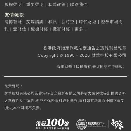
版權聲明
|
重要聲明
|
私隱政策
|
聯絡我們
友情鏈接
清博智能
|
艾媒諮詢
|
和訊
|
新時空
|
時代財經
|
證券市場周
刊
|
壹財信
|
權衡財經
|
攬富財經
|
更多...
香港政府指定刊載法定通告之憲報刊登報章
Copyright © 1998 - 2026 財華控股有限公司
香港財華社版權所有,未經同意不得轉載。
免責聲明：
財華控股有限公司及香港聯合交易所有限公司將盡力確保彼等所提供資料
之準確性及可靠性,但並不保證資料絕對無誤,資料如有錯漏而令閣下蒙受
損失,本公司概不負責。