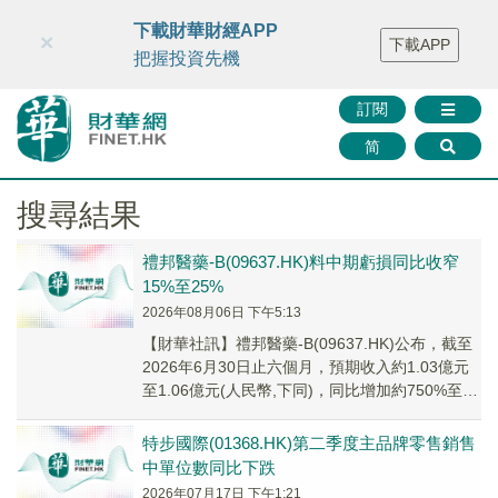
財華智庫網
FINTV
FINMETA
財華證券
媒體矩陣
下載財華財經APP
×
下載APP
智庫沙龍
聯絡我們
把握投資先機
訂閱
简
搜尋結果
禮邦醫藥-B(09637.HK)料中期虧損同比收窄
15%至25%
2026年08月06日 下午5:13
【財華社訊】禮邦醫藥-B(09637.HK)公布，截至
2026年6月30日止六個月，預期收入約1.03億元
至1.06億元(人民幣,下同)，同比增加約750%至
775%；期內虧損約...
特步國際(01368.HK)第二季度主品牌零售銷售
中單位數同比下跌
2026年07月17日 下午1:21