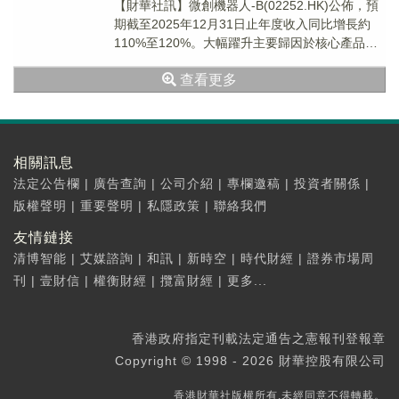
【財華社訊】微創機器人-B(02252.HK)公佈，預
期截至2025年12月31日止年度收入同比增長約
110%至120%。大幅躍升主要歸因於核心產品圖
邁商業化取得突破性進展，銷售...
查看更多
相關訊息
法定公告欄
|
廣告查詢
|
公司介紹
|
專欄邀稿
|
投資者關係
|
版權聲明
|
重要聲明
|
私隱政策
|
聯絡我們
友情鏈接
清博智能
|
艾媒諮詢
|
和訊
|
新時空
|
時代財經
|
證券市場周
刊
|
壹財信
|
權衡財經
|
攬富財經
|
更多...
香港政府指定刊載法定通告之憲報刊登報章
Copyright © 1998 - 2026 財華控股有限公司
香港財華社版權所有,未經同意不得轉載。