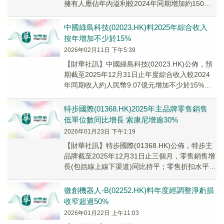
擁有人應佔年內溢利較2024年同期增加約150%
至200%。董事會認...
中國綠島科技(02023.HK)料2025年​綜合收入
按年增加不少於15%
2026年02月11日 下午5:39
​【財華社訊】中國綠島科技(02023.HK)公佈，預
期截至2025年12月31日止年度綜合收入較2024
年同期收入約人民幣9.07億元增加不少於15%。
董事會認為於年度期間綜合...
特步國際(01368.HK)2025年主品牌零售銷售
低單位數同比增長 索康尼增逾30%
2026年01月23日 下午1:19
【財華社訊】特步國際(01368.HK)公佈，特步主
品牌截至2025年12月31日止三個月，零售銷售增
長(包括線上線下渠道)同比持平；零售折扣水平七
至七五折。其中，索康尼零售銷售...
微創機器人-B(02252.HK)料年度經調整淨虧損
收窄超過50%
2026年01月22日 上午11:03