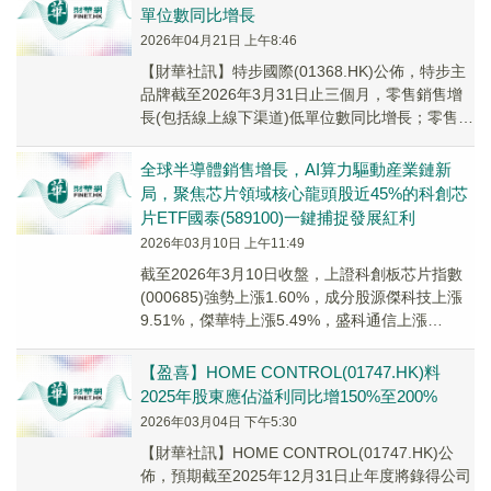
單位數同比增長
2026年04月21日 上午8:46
【財華社訊】特步國際(01368.HK)公佈，特步主
品牌截至2026年3月31日止三個月，零售銷售增
長(包括線上線下渠道)低單位數同比增長；零售折
扣水平七至七五折。其中，索康尼零...
全球半導體銷售增長，AI算力驅動産業鏈新
局，聚焦芯片領域核心龍頭股近45%的科創芯
片ETF國泰(589100)一鍵捕捉發展紅利
2026年03月10日 上午11:49
截至2026年3月10日收盤，上證科創板芯片指數
(000685)強勢上漲1.60%，成分股源傑科技上漲
9.51%，傑華特上漲5.49%，盛科通信上漲
4.98%，思瑞浦，峰岹科技等個股跟漲。
【盈喜】HOME CONTROL(01747.HK)料
2025年股東應佔溢利同比增150%至200%
2026年03月04日 下午5:30
​【財華社訊】HOME CONTROL(01747.HK)公
佈，預期截至2025年12月31日止年度將錄得公司