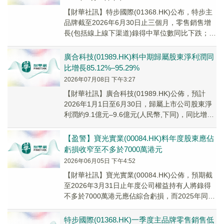
【財華社訊】特步國際(01368.HK)公布，特步主
品牌截至2026年6月30日止三個月，零售銷售增
長(包括線上線下渠道)錄得中單位數同比下跌；零
售折扣水平七至七五折。其中，索康...
廣合科技(01989.HK)料中期歸屬股東淨利潤同
比增長85.12%–95.29%
2026年07月08日 下午3:27
【財華社訊】廣合科技(01989.HK)公佈，預計
2026年1月1日至6月30日，歸屬上市公司股東淨
利潤約9.1億元–9.6億元(人民幣,下同)，同比增長
85.12%–95.29...
【盈警】寶光實業(00084.HK)料年度股東應佔
虧損收窄至不多於7000萬港元
2026年06月05日 下午4:52
​【財華社訊】寶光實業(00084.HK)公佈，預期截
至2026年3月31日止年度公司權益持有人將錄得
不多於7000萬港元應佔綜合虧損，而2025年同期
的綜合虧損淨額為1.07億...
特步國際(01368.HK)一季度主品牌零售銷售低