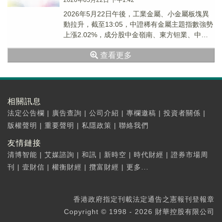
2026年05月22日 下午1:42
2026年5月22日午後，工業金屬、小金屬板塊異
動拉升，截至13:05，中證稀有金屬主題指數強勢
上漲2.02%，成分股中金嶺南、東方钽業、中鎢
高新紛紛10cm漲停，英思特，鉑科新材等個股跟
查看更多
漲。
相關訊息
法定公告欄
|
廣告查詢
|
公司介紹
|
專欄邀稿
|
投資者關係
|
版權聲明
|
重要聲明
|
私隱政策
|
聯絡我們
友情鏈接
清博智能
|
艾媒諮詢
|
和訊
|
新時空
|
時代財經
|
證券市場周
刊
|
壹財信
|
權衡財經
|
攬富財經
|
更多...
香港政府指定刊載法定通告之憲報刊登報章
Copyright © 1998 - 2026 財華控股有限公司