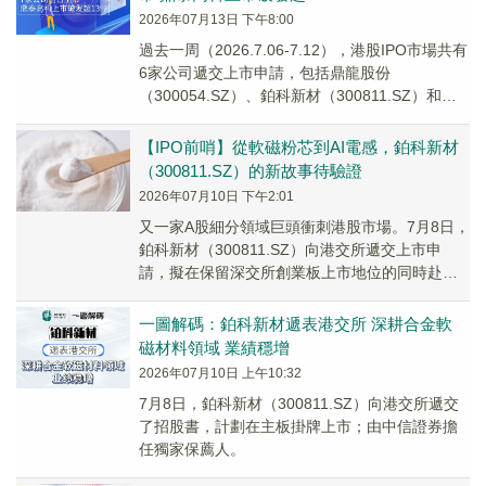
2026年07月13日 下午8:00
過去一周（2026.7.06-7.12），港股IPO市場共有
6家公司遞交上市申請，包括鼎龍股份
（300054.SZ）、鉑科新材（300811.SZ）和芯
天下等。
【IPO前哨】從軟磁粉芯到AI電感，鉑科新材
（300811.SZ）的新故事待驗證
2026年07月10日 下午2:01
又一家A股細分領域巨頭衝刺港股市場。7月8日，
鉑科新材（300811.SZ）向港交所遞交上市申
請，擬在保留深交所創業板上市地位的同時赴港
融資，實現「A＋H」兩地上市。
一圖解碼：鉑科新材遞表港交所 深耕合金軟
磁材料領域 業績穩增
2026年07月10日 上午10:32
7月8日，鉑科新材（300811.SZ）向港交所遞交
了招股書，計劃在主板掛牌上市；由中信證券擔
任獨家保薦人。