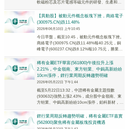
軟磁粉芯及芯片電感等磁元件的研發、生產和銷
售，主營產品不包括MLCC。公司TLV...
【異動股】被動元件概念板塊下挫，商絡電子
(300975.CN)跌11.48%
2026年06月10日 上午10:45
今日早盤，截至10:45，被動元件概念板塊下挫。
商絡電子(300975.CN)跌11.48%報40.25元，銅
峰電子(600237.CN)跌8.12%報10.75元，勝業電
氣(9...
稀有金屬ETF華富(561800)午後拉升上漲
2.21%，中金嶺南、東方钽業、中鎢高新紛紛
10cm漲停，鋰行業周期反轉趨勢明確
2026年05月22日 下午1:44
截至5月22日13:32，中證稀有金屬主題指數
(930632)強勢上漲2.43%，成分股中金嶺南、東
方钽業、中鎢高新紛紛10cm漲停，鉑科新材，英
思特等個股跟漲。稀有金屬ETF華...
鋰行業周期反轉趨勢明確，稀有金屬ETF嘉實
(562800)聚焦稀有金屬板塊投資機遇