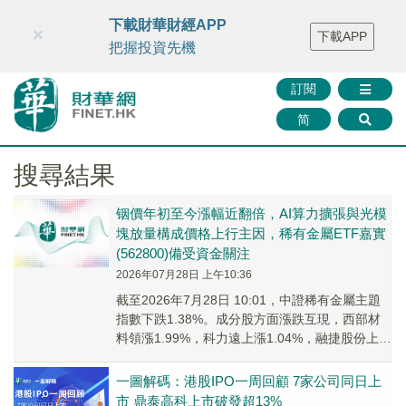
財華智庫網
FINTV
FINMETA
財華證券
媒體矩陣
下載財華財經APP
×
下載APP
智庫沙龍
聯絡我們
把握投資先機
訂閱
简
搜尋結果
铟價年初至今漲幅近翻倍，AI算力擴張與光模
塊放量構成價格上行主因，稀有金屬ETF嘉實
(562800)備受資金關注
2026年07月28日 上午10:36
截至2026年7月28日 10:01，中證稀有金屬主題
指數下跌1.38%。成分股方面漲跌互現，西部材
料領漲1.99%，科力遠上漲1.04%，融捷股份上漲
0.80%；雲南鍺業領跌，...
一圖解碼：港股IPO一周回顧 7家公司同日上
市 鼎泰高科上市破發超13%