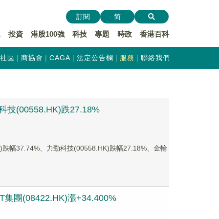
訂閱
简
遞
投資
港股100強
科技
專題
時政
香港百科
社區
商協會
CAGA
法定公告欄
服務
聯絡我們
00558.HK)跌27.18%
7.74%、力勁科技(00558.HK)跌幅27.18%、金輪
(08422.HK)漲+34.400%