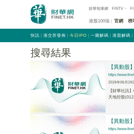
財華智庫網
FINTV
F
港股100強
官網
榜
快訊
港交所發佈
今日IPO
一圖解碼
港股解碼
搜尋結果
【異動股】港
https://www.fi
2026年06月29
【財華社訊】0
天地控股(0123
【異動股】港
https://www.fi