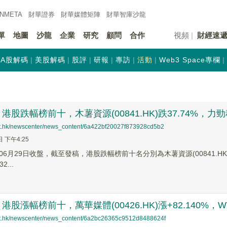
INMETA
財華證券
財華
媒體矩陣
財華
智庫沙龍
單
地圖
沙龍
企業
研究
顧問
合作
視頻
財經速
A股解碼
美股解碼
股評
研報
專訪
活動
Web3 Space專欄
股跌幅榜前十，木薯資源(00841.HK)跌37.74%，力勁科技(
net.hk/newscenter/news_content/6a422bf20027f873928cd5b2
日 下午4:25
6月29日收盤，截至發稿，港股跌幅榜前十名分別為木薯資源(00841.HK)跌幅3
2...
股漲幅榜前十，萬華媒體(00426.HK)漲+82.140%，WT集團
net.hk/newscenter/news_content/6a2bc26365c9512d8488624f