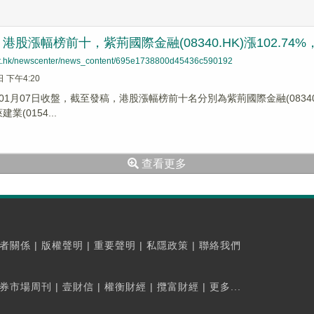
股漲幅榜前十，紫荊國際金融(08340.HK)漲102.74%，豐展
net.hk/newscenter/news_content/695e1738800d45436c590192
日 下午4:20
1月07日收盤，截至發稿，港股漲幅榜前十名分別為紫荊國際金融(08340.HK)
建業(0154...
查看更多
者關係
|
版權聲明
|
重要聲明
|
私隱政策
|
聯絡我們
券市場周刊
|
壹財信
|
權衡財經
|
攬富財經
|
更多...