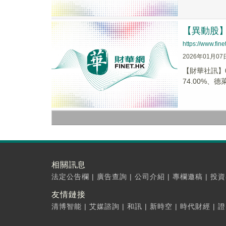
【異動股】港
https://www.fi
2026年01月07
【財華社訊】0
74.00%、德萊
相關訊息
法定公告欄
|
廣告查詢
|
公司介紹
|
專欄邀稿
|
投資
友情鏈接
清博智能
|
艾媒諮詢
|
和訊
|
新時空
|
時代財經
|
證