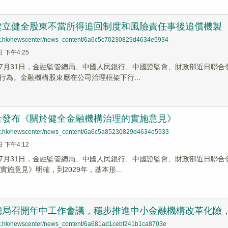
建立健全股東不當所得追回制度和風險責任事後追償機製
net.hk/newscenter/news_content/6a6c5c70230829d4634e5934
日 下午4:25
7月31日，金融監管總局、中國人民銀行、中國證監會、財政部近日聯
行為。金融機構股東應在公司治理框架下行...
合發布《關於健全金融機構治理的實施意見》
net.hk/newscenter/news_content/6a6c5a85230829d4634e5933
日 下午4:12
7月31日，金融監管總局、中國人民銀行、中國證監會、財政部近日聯合
實施意見》明確，到2029年，基本形...
局召開年中工作會議，穩步推進中小金融機構改革化險，金融科
net.hk/newscenter/news_content/6a681ad1cebf241b1ca8703e