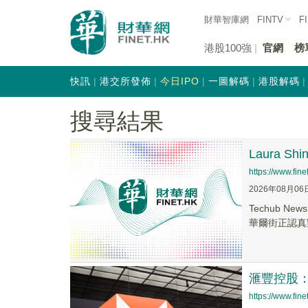
財華智庫網
FINTV
F
港股100強
官網
榜
快訊
港交所發佈
今日IPO
一圖解碼
港股解碼
搜尋結果
Laura 
https://www.fi
2026年08月06
Techub 
華爾街正認真對
滙豐控股
https://www.fi