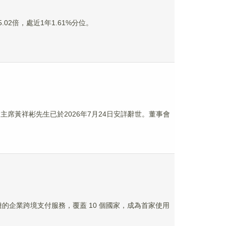
5.02倍，處近1年1.61%分位。
會主席黃祥彬先生已於2026年7月24日安詳辭世。董事會
s 區塊鏈的企業跨境支付服務，覆蓋 10 個國家，成為首家使用