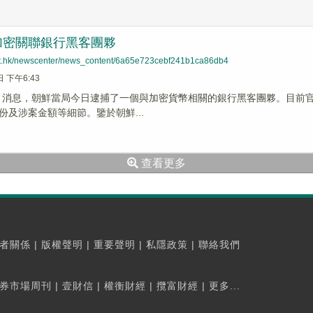
加密關聯銀行黑客團夥
net.hk/newscenter/news_content/6a65e723cebf241b1ca86db4
日 下午6:43
 News 消息，朝鮮當局今日逮捕了一個與加密貨幣相關的銀行黑客團夥。目
份及涉案金額等細節。鑒於朝鮮...
查看更多
者關係
|
版權聲明
|
重要聲明
|
私隱政策
|
聯絡我們
券市場周刊
|
壹財信
|
權衡財經
|
攬富財經
|
更多...