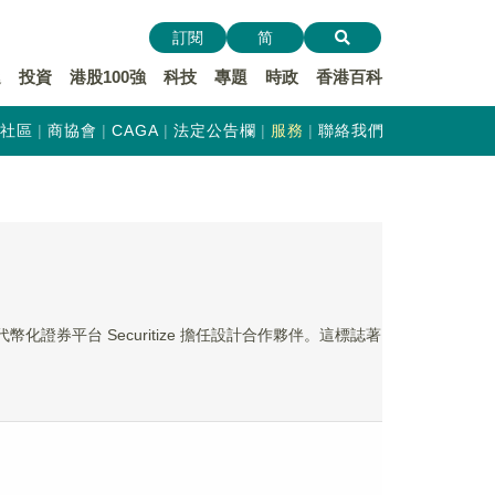
訂閱
简
遞
投資
港股100強
科技
專題
時政
香港百科
社區
商協會
CAGA
法定公告欄
服務
聯絡我們
代幣化證券平台 Securitize 擔任設計合作夥伴。這標誌著