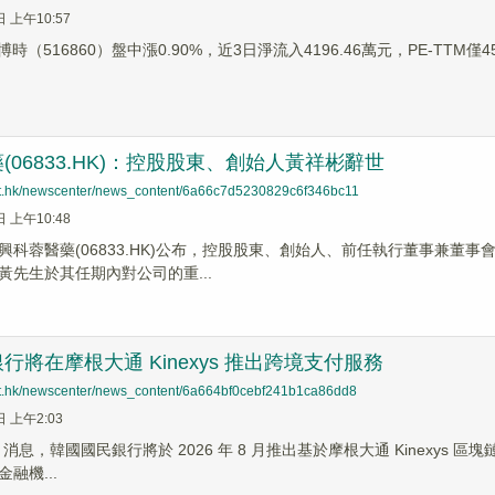
日 上午10:57
時（516860）盤中漲0.90%，近3日淨流入4196.46萬元，PE-TTM僅4
(06833.HK)：控股股東、創始人黃祥彬辭世
net.hk/newscenter/news_content/6a66c7d5230829c6f346bc11
日 上午10:48
興科蓉醫藥(06833.HK)公布，控股股東、創始人、前任執行董事兼董事
黃先生於其任期內對公司的重...
行將在摩根大通 Kinexys 推出跨境支付服務
net.hk/newscenter/news_content/6a664bf0cebf241b1ca86dd8
日 上午2:03
News 消息，韓國國民銀行將於 2026 年 8 月推出基於摩根大通 Kinexy
融機...