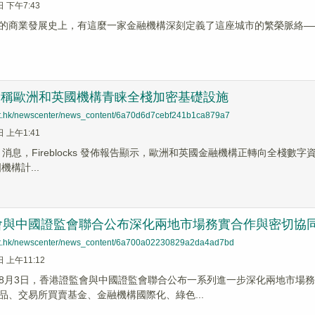
日 下午7:43
的商業發展史上，有這麼一家金融機構深刻定義了這座城市的繁榮脈絡——滙
ocks 稱歐洲和英國機構青睐全棧加密基礎設施
net.hk/newscenter/news_content/6a70d6d7cebf241b1ca879a7
日 上午1:41
News 消息，Fireblocks 發佈報告顯示，歐洲和英國金融機構正轉向全棧
機構計...
會與中國證監會聯合公布深化兩地市場務實合作與密切協
net.hk/newscenter/news_content/6a700a02230829a2da4ad7bd
日 上午11:12
8月3日，香港證監會與中國證監會聯合公布一系列進一步深化兩地市場
品、交易所買賣基金、金融機構國際化、綠色...