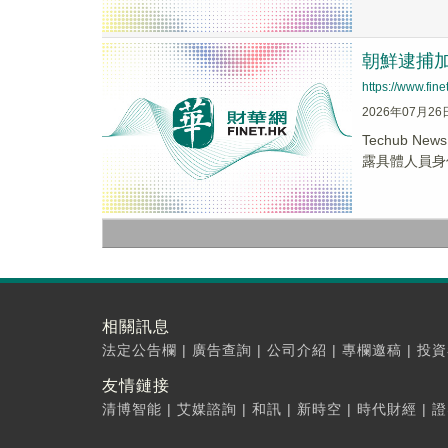
朝鮮逮捕
https://www.fi
2026年07月26
Techub
露具體人員身
相關訊息
法定公告欄
|
廣告查詢
|
公司介紹
|
專欄邀稿
|
投資
友情鏈接
清博智能
|
艾媒諮詢
|
和訊
|
新時空
|
時代財經
|
證