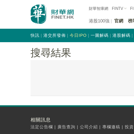
財華智庫網
FINTV
F
港股100強
官網
榜
快訊
港交所發佈
今日IPO
一圖解碼
港股解碼
搜尋結果
相關訊息
法定公告欄
|
廣告查詢
|
公司介紹
|
專欄邀稿
|
投資