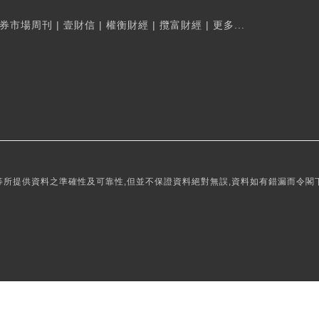
券市場周刊
|
壹財信
|
權衡財經
|
攬富財經
|
更多...
所提供資料之準確性及可靠性,但並不保證資料絕對無誤,資料如有錯漏而令閣