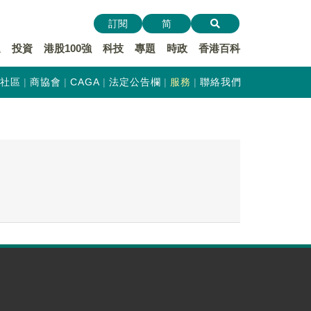
訂閱
简
遞
投資
港股100強
科技
專題
時政
香港百科
社區
商協會
CAGA
法定公告欄
服務
聯絡我們