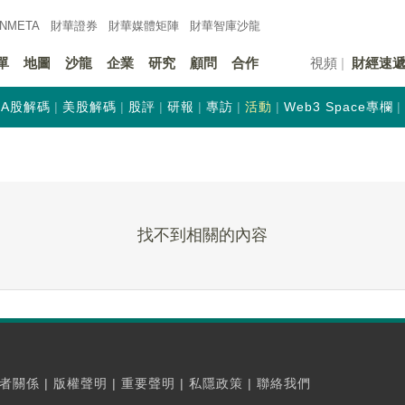
INMETA
財華證券
財華
媒體矩陣
財華
智庫沙龍
單
地圖
沙龍
企業
研究
顧問
合作
視頻
財經速
A股解碼
美股解碼
股評
研報
專訪
活動
Web3 Space專欄
找不到相關的內容
者關係
|
版權聲明
|
重要聲明
|
私隱政策
|
聯絡我們