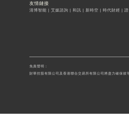
友情鏈接
清博智能
|
艾媒諮詢
|
和訊
|
新時空
|
時代財經
|
證
免責聲明：
財華控股有限公司及香港聯合交易所有限公司將盡力確保彼等