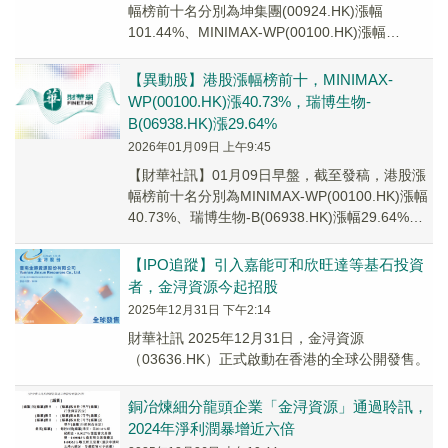
幅榜前十名分別為坤集團(00924.HK)漲幅
101.44%、MINIMAX-WP(00100.HK)漲幅
78.67%、淩雄科技(0...
【異動股】港股漲幅榜前十，MINIMAX-
WP(00100.HK)漲40.73%，瑞博生物-
B(06938.HK)漲29.64%
2026年01月09日 上午9:45
【財華社訊】01月09日早盤，截至發稿，港股漲
幅榜前十名分別為MINIMAX-WP(00100.HK)漲幅
40.73%、瑞博生物-B(06938.HK)漲幅29.64%、
金浔資源...
【IPO追蹤】引入嘉能可和欣旺達等基石投資
者，金浔資源今起招股
2025年12月31日 下午2:14
財華社訊 2025年12月31日，金浔資源
（03636.HK）正式啟動在香港的全球公開發售。
銅冶煉細分龍頭企業「金浔資源」通過聆訊，
2024年淨利潤暴增近六倍