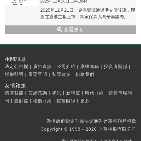
2025年12月26日 上午10:44
2025年12月21日，金浔資源通過港交所聆訊，即
將在香港主板上市，獨家保薦人為華泰國際。
查看更多
相關訊息
法定公告欄
|
廣告查詢
|
公司介紹
|
專欄邀稿
|
投資者關係
|
版權聲明
|
重要聲明
|
私隱政策
|
聯絡我們
友情鏈接
清博智能
|
艾媒諮詢
|
和訊
|
新時空
|
時代財經
|
證券市場周
刊
|
壹財信
|
權衡財經
|
攬富財經
|
更多...
香港政府指定刊載法定通告之憲報刊登報章
Copyright © 1998 - 2026 財華控股有限公司