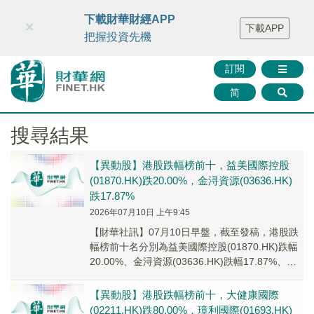
財華智庫網
FINTV
FINMETA
財華證券
媒體矩陣
下載財華財經APP
×
下載APP
智庫沙龍
聯絡我們
把握投資先機
訂閱
简
搜尋結果
【異動股】港股跌幅榜前十，益美國際控股
(01870.HK)跌20.00%，金浔資源(03636.HK)
跌17.87%
2026年07月10日 上午9:45
【財華社訊】07月10日早盤，截至發稿，港股跌
幅榜前十名分別為益美國際控股(01870.HK)跌幅
20.00%、金浔資源(03636.HK)跌幅17.87%、濱
化股份(06745...
【異動股】港股跌幅榜前十，大健康國際
(02211.HK)跌80.00%，璋利國際(01693.HK)