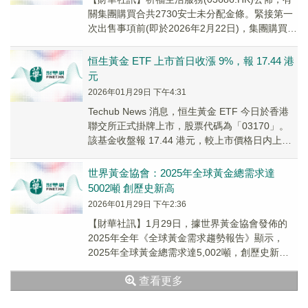
關集團購買合共2730安士未分配金條。緊接第一
次出售事項前(即於2026年2月22日)，集團購買的
2730安士未分配金條的賬面...
恒生黃金 ETF 上市首日收漲 9%，報 17.44 港
元
2026年01月29日 下午4:31
Techub News 消息，恒生黃金 ETF 今日於香港
聯交所正式掛牌上市，股票代碼為「03170」。
該基金收盤報 17.44 港元，較上市價格日内上漲
約 9%。 Techub...
世界黃金協會：2025年全球黃金總需求達
5002噸 創歷史新高
2026年01月29日 下午2:36
【財華社訊】1月29日，據世界黃金協會發佈的
2025年全年《全球黃金需求趨勢報告》顯示，
2025年全球黃金總需求達5,002噸，創歷史新
高。創紀錄的四季度表現為非凡的2025年畫...
查看更多