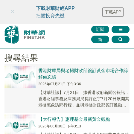
財華智庫網
FINTV
FINMETA
財華證券
媒體矩陣
下載財華財經APP
×
下載APP
智庫沙龍
聯絡我們
把握投資先機
訂閱
简
搜尋結果
香港財庫局與老撾財政部簽訂黃金巿場合作諒
解備忘錄
2026年07月21日 下午3:36
【財華社訊】7月21日，據香港政府新聞公報訊，
香港財經事務及庫務局局長許正宇7月20日展開其
老撾萬象訪問行程，並與老撾財政部簽訂推動兩
地黃金巿場和金融服務合作的諒解備忘錄。備忘
錄...
【大行報告】惠理基金最新黃金觀點
2026年06月30日 下午3:13