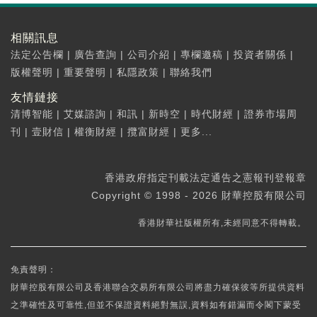
相關訊息
法定公告欄
|
廣告查詢
|
公司介紹
|
專欄邀稿
|
投資者關係
|
版權聲明
|
重要聲明
|
私隱政策
|
聯絡我們
友情鏈接
清博智能
|
艾媒諮詢
|
和訊
|
新時空
|
時代財經
|
證券市場周
刊
|
壹財信
|
權衡財經
|
攬富財經
|
更多...
香港政府指定刊載法定通告之憲報刊登報章
Copyright © 1998 - 2026 財華控股有限公司
香港財華社版權所有,未經同意不得轉載。
免責聲明：
財華控股有限公司及香港聯合交易所有限公司將盡力確保彼等所提供資料
之準確性及可靠性,但並不保證資料絕對無誤,資料如有錯漏而令閣下蒙受