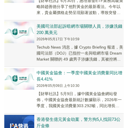
【財華社訊】6月30日，惠理基金ETF業務高級策
略師趙善德分享了他對黃金的最新看法。今年以
來，貴金屬價格走勢呈現顯著波動，導致突發性
強制平倉的機率大增，令在市場中擔任中介及交
易對...
美國司法部起訴暗網市場關聯人員，涉嫌洗錢
200 萬美元
2026年05月17日 下午10:59
Techub News 消息，據 Crypto Briefing 報道，美
國司法部（DOJ）已指控一名與暗網市場 Dream
Market 關聯的 49 歲男子涉嫌洗錢，其被控將...
中國黃金協會：一季度中國黃金消費量同比增
長4.41%
2026年05月09日 上午10:30
【財華社訊】5月9日，據中國黃金協會網站發
佈，中國黃金協會最新統計數據顯示，2026年一
季度，我國黃金消費量303.292噸，同比增長
4.41%。其中：黃金首飾84.620噸，同...
香港發生億元黃金劫案，警方拘5人找回73公
斤金條