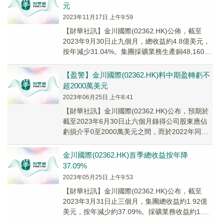
元
2023年11月17日 上午9:59
【財華社訊】金川國際(02362.HK)公佈，截至
2023年9月30日止九個月，總收益約4.8億美元，
按年減少31.04%。集團採礦業務生產銅48,160噸
(於陰極銅及銅精礦之銅...
【盈警】金川國際(02362.HK)料中期盈轉虧不
超2000萬美元
2023年06月25日 上午8:41
【財華社訊】金川國際(02362.HK)公布，預期於
截至2023年6月30日止六個月錄得公司股東應佔
虧損介乎0至2000萬美元之間，而於2022年同期
錄得公司股東應佔溢利約491...
金川國際(02362.HK)首季總收益按年降
37.09%
2023年05月25日 上午9:53
【財華社訊】金川國際(02362.HK)公布，截至
2023年3月31日止三個月，集團總收益約1.92億
美元，按年減少約37.09%。採礦業務收益約1.25