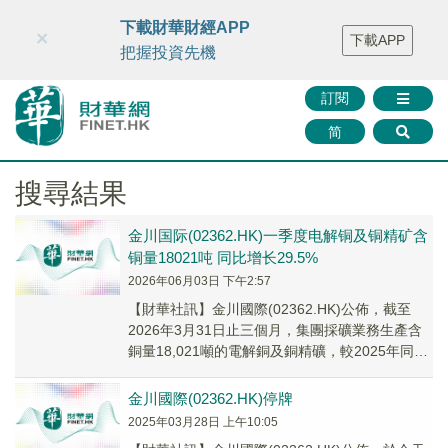
財華智庫網
FINTV
FINMETA
財華證券
媒體矩陣
下載財華財經APP
×
下載APP
智庫沙龍
聯絡我們
把握投資先機
訂閱
简
搜尋結果
金川国际(02362.HK)一季度电解铜及铜精矿含
铜量18021吨 同比增长29.5%
2026年06月03日 下午2:57
​【財華社訊】金川國際(02362.HK)公佈，截至
2026年3月31日止三個月，集團採礦業務生產含
銅量18,021噸的電解銅及銅精礦，較2025年同期
的13,914噸同比增加約...
金川國際(02362.HK)停牌
2025年03月28日 上午10:05