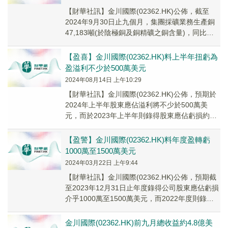
【財華社訊】金川國際(02362.HK)公佈，截至
2024年9月30日止九個月，集團採礦業務生產銅
47,183噸(於陰極銅及銅精礦之銅含量)，同比減
少約2%，由期内剛果(金)國家...
【盈喜】金川國際(02362.HK)料上半年扭虧為
盈溢利不少於500萬美元
2024年08月14日 上午10:29
【財華社訊】金川國際(02362.HK)公佈，預期於
2024年上半年股東應佔溢利將不少於500萬美
元，而於2023年上半年則錄得股東應佔虧損約
1250萬美元(未經審核)。預期扭虧...
【盈警】金川國際(02362.HK)料年度盈轉虧
1000萬至1500萬美元
2024年03月22日 上午9:44
【財華社訊】金川國際(02362.HK)公佈，預期截
至2023年12月31日止年度錄得公司股東應佔虧損
介乎1000萬至1500萬美元，而2022年度則錄得
公司股東應佔溢利約100萬美元。
金川國際(02362.HK)前九月總收益約4.8億美