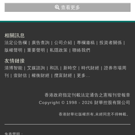
億美元，按年減少約30....
查看更多
相關訊息
法定公告欄
|
廣告查詢
|
公司介紹
|
專欄邀稿
|
投資者關係
|
版權聲明
|
重要聲明
|
私隱政策
|
聯絡我們
友情鏈接
清博智能
|
艾媒諮詢
|
和訊
|
新時空
|
時代財經
|
證券市場周
刊
|
壹財信
|
權衡財經
|
攬富財經
|
更多...
香港政府指定刊載法定通告之憲報刊登報章
Copyright © 1998 - 2026 財華控股有限公司
香港財華社版權所有,未經同意不得轉載。
免責聲明：