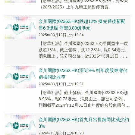
【財華社訊】金川國際(02362.HK)公佈，於今天
（28/3/2025）上午九時正起暫停買賣。
金川國際(02362.HK)跌超12% 擬先舊後新配
售6.3億股 淨籌3.89億港元
2025年03月13日 上午10:04
【財華社訊】金川國際(02362.HK)早間盤中一度
跌超13%，截止發稿，跌12.33%，報0.64港元。
消息面上，該公司公佈，於2025年3月13日，公
司、賣方及獨家配售代理訂...
金川國際(02362.HK)漲近9% 料年度股東應佔
虧損同比收窄
2025年03月10日 上午10:31
【財華社訊】截止發稿，金川國際(02362.HK)漲
8.96%，報0.73港元。消息面上，該公司公佈，
預期截至2024年12月31日止年度綜合股東應佔虧
損不多於500萬美元，而2...
金川國際(02362.HK)首九月出售銅同比減少約
3%
2024年11月05日 上午10:23