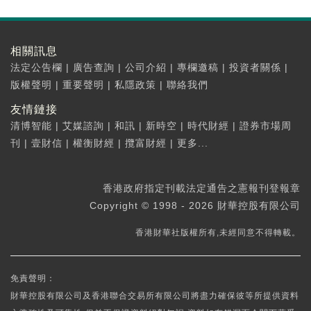
相關訊息
法定公告欄
|
廣告查詢
|
公司介紹
|
專欄邀稿
|
投資者關係
|
版權聲明
|
重要聲明
|
私隱政策
|
聯絡我們
友情鏈接
清博智能
|
艾媒諮詢
|
和訊
|
新時空
|
時代財經
|
證券市場周
刊
|
壹財信
|
權衡財經
|
攬富財經
|
更多...
香港政府指定刊載法定通告之憲報刊登報章
Copyright © 1998 - 2026 財華控股有限公司
香港財華社版權所有,未經同意不得轉載。
免責聲明：
財華控股有限公司及香港聯合交易所有限公司將盡力確保彼等所提供資料