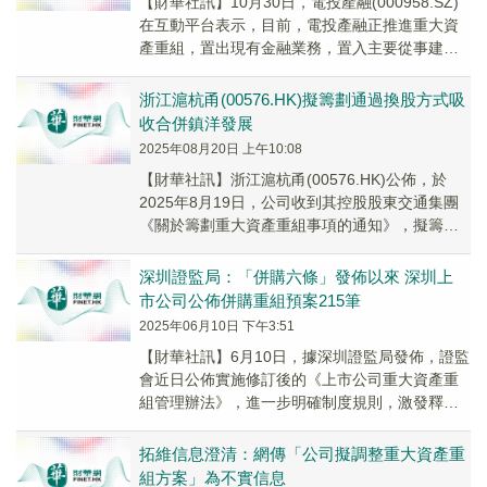
【財華社訊】10月30日，電投產融(000958.SZ)
在互動平台表示，目前，電投產融正推進重大資
產重組，置出現有金融業務，置入主要從事建
設、運營及管理核電站的優質核電資產，上市...
浙江滬杭甬(00576.HK)擬籌劃通過換股方式吸
收合併鎮洋發展
2025年08月20日 上午10:08
【財華社訊】浙江滬杭甬(00576.HK)公佈，於
2025年8月19日，公司收到其控股股東交通集團
《關於籌劃重大資產重組事項的通知》，擬籌劃
公司和鎮洋發展(603213.SH)進...
深圳證監局：「併購六條」發佈以來 深圳上
市公司公佈併購重組預案215筆
2025年06月10日 下午3:51
【財華社訊】6月10日，據深圳證監局發佈，證監
會近日公佈實施修訂後的《上市公司重大資產重
組管理辦法》，進一步明確制度規則，激發釋放
市場活力。隨著系列促進併購重組政策措施的出
台，深...
拓維信息澄清：網傳「公司擬調整重大資產重
組方案」為不實信息