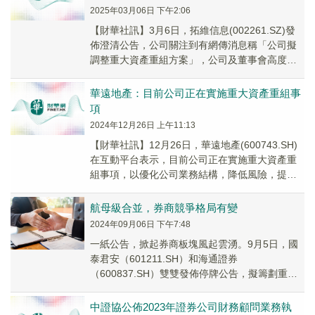
2025年03月06日 下午2:06
【財華社訊】3月6日，拓維信息(002261.SZ)發
佈澄清公告，公司關注到有網傳消息稱「公司擬
調整重大資產重組方案」，公司及董事會高度關
注， 為避免相關網傳消息對社會各界和投資...
華遠地產：目前公司正在實施重大資產重組事
項
2024年12月26日 上午11:13
【財華社訊】12月26日，華遠地產(600743.SH)
在互動平台表示，目前公司正在實施重大資產重
組事項，以優化公司業務結構，降低風險，提高
盈利能力和可持續發展能力，推動公司實現...
航母級合並，券商競爭格局有變
2024年09月06日 下午7:48
一紙公告，掀起券商板塊風起雲湧。9月5日，國
泰君安（601211.SH）和海通證券
（600837.SH）雙雙發佈停牌公告，擬籌劃重大
資產重組，兩家公司的股票9月6日起停牌。
中證協公佈2023年證券公司財務顧問業務執