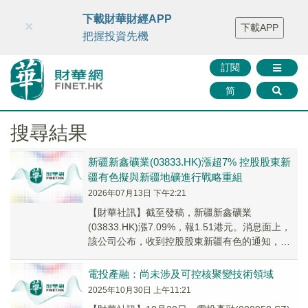
財華智庫網
FINTV
FINMETA
財華證券
媒體矩陣
下載財華財經APP
×
下載APP
智庫沙龍
聯絡我們
把握投資先機
訂閱
简
搜尋結果
新疆新鑫礦業(03833.HK)漲超7% 控股股東新
疆有色擬與新疆地礦進行戰略重組
2026年07月13日 下午2:21
【財華社訊】截至發稿，新疆新鑫礦業
(03833.HK)漲7.09%，報1.51港元。消息面上，
該公司公布，收到控股股東新疆有色的通知，獲
悉新疆有色擬與新疆地礦進行戰略重組。截至
目...
電投產融：尚未涉及可控核聚變技術領域
2025年10月30日 上午11:21