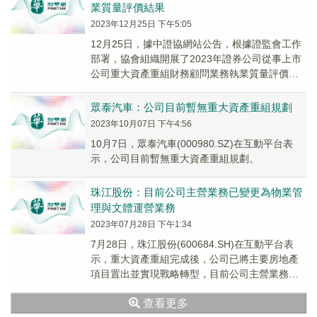
業質量評價結果
2023年12月25日 下午5:05
12月25日，據中證協網站公告，根據證監會工作
部署，協會組織開展了2023年證券公司從事上市
公司重大資產重組財務顧問業務執業質量評價，
評價結果已按規定履行相關程序，現予公佈。本
次...
眾泰汽車：公司目前暫無重大資產重組規劃
2023年10月07日 下午4:56
10月7日，眾泰汽車(000980.SZ)在互動平台表
示，公司目前暫無重大資產重組規劃。
珠江股份：目前公司主營業務已變更為物業管
理與文體運營業務
2023年07月28日 下午1:34
7月28日，珠江股份(600684.SH)在互動平台表
示，重大資產重組完成後，公司已將主要房地產
項目置出並實現戰略轉型，目前公司主營業務已
變更為物業管理與文體運營業務。
查看更多