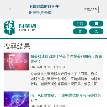
財華智庫網
FINTV
FINMETA
財華證券
媒體矩陣
下載財華財經APP
×
下載APP
智庫沙龍
聯絡我們
把握投資先機
訂閱
简
搜尋結果
醫藥股連續回調！特朗普再提藥品關稅，影響
幾何？
2025年06月18日 下午3:13
今年爆火的醫藥股在近日進入了「回調」模式，
港股市場的醫藥外包概念、互聯網醫療、AI醫療
板塊、創新藥概念等再度出現回落。個股方面，
昭衍新藥（06127.HK）、藥明生物（02269...
港、A股雙雙飙升！藥明康德的年報有哪些亮
點？
2025年03月18日 下午3:09