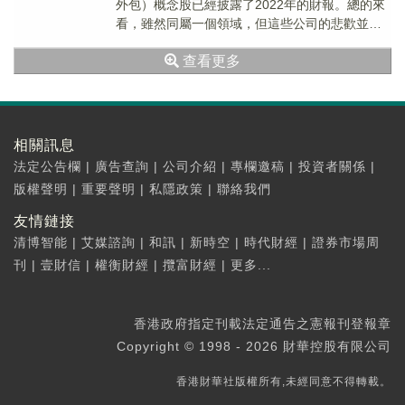
外包）概念股已經披露了2022年的財報。總的來
看，雖然同屬一個領域，但這些公司的悲歡並不
相同，業績分化得較為明顯。
查看更多
相關訊息
法定公告欄
|
廣告查詢
|
公司介紹
|
專欄邀稿
|
投資者關係
|
版權聲明
|
重要聲明
|
私隱政策
|
聯絡我們
友情鏈接
清博智能
|
艾媒諮詢
|
和訊
|
新時空
|
時代財經
|
證券市場周
刊
|
壹財信
|
權衡財經
|
攬富財經
|
更多...
香港政府指定刊載法定通告之憲報刊登報章
Copyright © 1998 - 2026 財華控股有限公司
香港財華社版權所有,未經同意不得轉載。