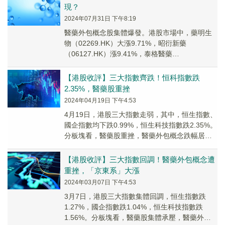
現？
2024年07月31日 下午8:19
醫藥外包概念股集體爆發。港股市場中，藥明生
物（02269.HK）大漲9.71%，昭衍新藥
（06127.HK）漲9.41%，泰格醫藥
（03347.HK）漲8.5%，藥明康德（023...
【港股收評】三大指數齊跌！恒科指數跌
2.35%，醫藥股重挫
2024年04月19日 下午4:53
4月19日，港股三大指數走弱，其中，恒生指數、
國企指數均下跌0.99%，恒生科技指數跌2.35%。
分板塊看，醫藥股重挫，醫藥外包概念跌幅居
前。金斯瑞生物科技（01548.HK）跌...
【港股收評】三大指數回調！醫藥外包概念遭
重挫，「京東系」大漲
2024年03月07日 下午4:53
3月7日，港股三大指數集體回調，恒生指數跌
1.27%，國企指數跌1.04%，恒生科技指數跌
1.56%。分板塊看，醫藥股集體承壓，醫藥外包