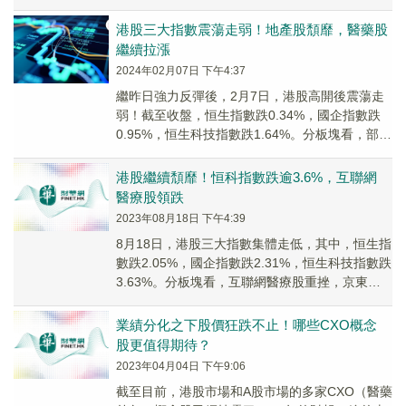
概念股遭重挫，生物醫藥、互聯網醫療等板塊
也...
港股三大指數震蕩走弱！地產股頹靡，醫藥股
繼續拉漲
2024年02月07日 下午4:37
繼昨日強力反彈後，2月7日，港股高開後震蕩走
弱！截至收盤，恒生指數跌0.34%，國企指數跌
0.95%，恒生科技指數跌1.64%。分板塊看，部分
醫藥股繼續拉升。其中，醫藥外包概念漲...
港股繼續頹靡！恒科指數跌逾3.6%，互聯網
醫療股領跌
2023年08月18日 下午4:39
8月18日，港股三大指數集體走低，其中，恒生指
數跌2.05%，國企指數跌2.31%，恒生科技指數跌
3.63%。分板塊看，互聯網醫療股重挫，京東健
康（06618.HK）領跌，跌幅為...
業績分化之下股價狂跌不止！哪些CXO概念
股更值得期待？
2023年04月04日 下午9:06
截至目前，港股市場和A股市場的多家CXO（醫藥