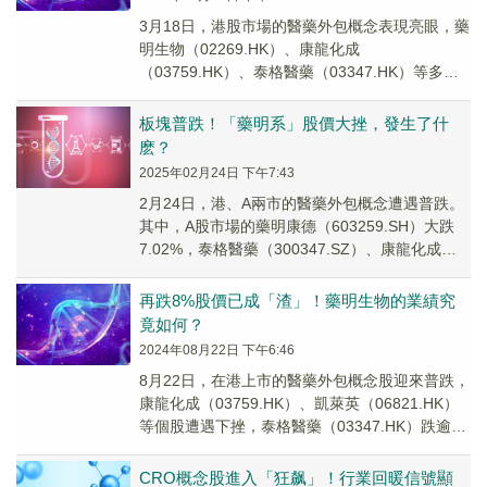
3月18日，港股市場的醫藥外包概念表現亮眼，藥
明生物（02269.HK）、康龍化成
（03759.HK）、泰格醫藥（03347.HK）等多股
迎來上漲。
板塊普跌！「藥明系」股價大挫，發生了什
麽？
2025年02月24日 下午7:43
2月24日，港、A兩市的醫藥外包概念遭遇普跌。
其中，A股市場的藥明康德（603259.SH）大跌
7.02%，泰格醫藥（300347.SZ）、康龍化成
（300759.SZ）、凱萊英...
再跌8%股價已成「渣」！藥明生物的業績究
竟如何？
2024年08月22日 下午6:46
8月22日，在港上市的醫藥外包概念股迎來普跌，
康龍化成（03759.HK）、凱萊英（06821.HK）
等個股遭遇下挫，泰格醫藥（03347.HK）跌逾
5%。更關鍵的是，行業龍頭藥...
CRO概念股進入「狂飙」！行業回暖信號顯