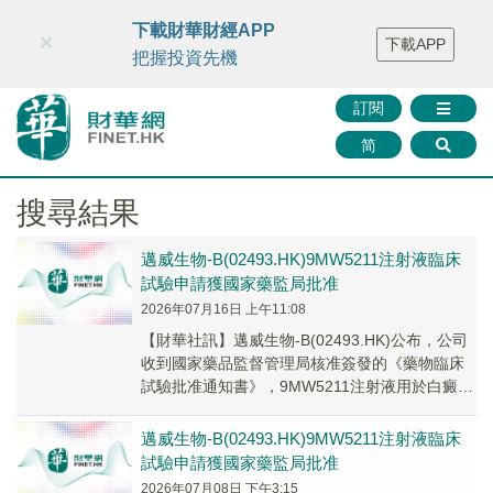
財華智庫網
FINTV
FINMETA
財華證券
媒體矩陣
下載財華財經APP
×
下載APP
智庫沙龍
聯絡我們
把握投資先機
訂閱
简
搜尋結果
邁威生物-B(02493.HK)9MW5211注射液臨床
試驗申請獲國家藥監局批准
2026年07月16日 上午11:08
【財華社訊】邁威生物-B(02493.HK)公布，公司
收到國家藥品監督管理局核准簽發的《藥物臨床
試驗批准通知書》，9MW5211注射液用於白癜風
適應症的臨床試驗申請獲得批准。此前...
邁威生物-B(02493.HK)9MW5211注射液臨床
試驗申請獲國家藥監局批准
2026年07月08日 下午3:15