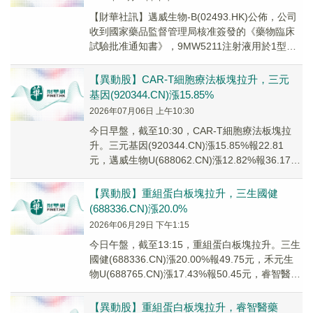
【財華社訊】邁威生物-B(02493.HK)公佈，公司
收到國家藥品監督管理局核准簽發的《藥物臨床
試驗批准通知書》，9MW5211注射液用於1型糖
尿病(T1DM)適應症的臨床試驗申請獲得批准。
【異動股】CAR-T細胞療法板塊拉升，三元
基因(920344.CN)漲15.85%
2026年07月06日 上午10:30
今日早盤，截至10:30，CAR-T細胞療法板塊拉
升。三元基因(920344.CN)漲15.85%報22.81
元，邁威生物U(688062.CN)漲12.82%報36.17
元，和...
【異動股】重組蛋白板塊拉升，三生國健
(688336.CN)漲20.0%
2026年06月29日 下午1:15
今日午盤，截至13:15，重組蛋白板塊拉升。三生
國健(688336.CN)漲20.00%報49.75元，禾元生
物U(688765.CN)漲17.43%報50.45元，睿智醫藥
(3...
【異動股】重組蛋白板塊拉升，睿智醫藥