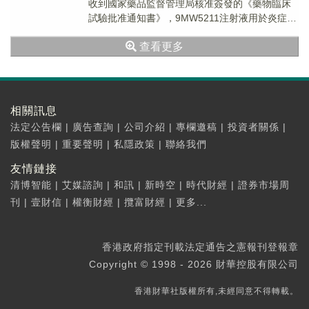
收到國家藥品監督管理局核准簽發的《藥物臨床
試驗批准通知書》，9MW5211注射液用於炎症性
腸病(IBD)適應症的臨床試驗申...
查看更多
相關訊息
法定公告欄
|
廣告查詢
|
公司介紹
|
專欄邀稿
|
投資者關係
|
版權聲明
|
重要聲明
|
私隱政策
|
聯絡我們
友情鏈接
清博智能
|
艾媒諮詢
|
和訊
|
新時空
|
時代財經
|
證券市場周
刊
|
壹財信
|
權衡財經
|
攬富財經
|
更多...
香港政府指定刊載法定通告之憲報刊登報章
Copyright © 1998 - 2026 財華控股有限公司
香港財華社版權所有,未經同意不得轉載。