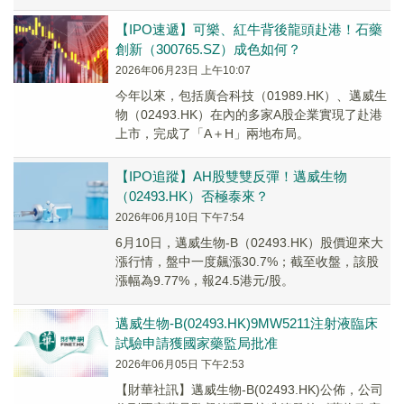
(急性髓系白血病（「AML」)、...
【IPO速遞】可樂、紅牛背後龍頭赴港！石藥
創新（300765.SZ）成色如何？
2026年06月23日 上午10:07
今年以來，包括廣合科技（01989.HK）、邁威生
物（02493.HK）在內的多家A股企業實現了赴港
上市，完成了「A＋H」兩地布局。
【IPO追蹤】AH股雙雙反彈！邁威生物
（02493.HK）否極泰來？
2026年06月10日 下午7:54
6月10日，邁威生物-B（02493.HK）股價迎來大
漲行情，盤中一度飆漲30.7%；截至收盤，該股
漲幅為9.77%，報24.5港元/股。
邁威生物-B(02493.HK)9MW5211注射液臨床
試驗申請獲國家藥監局批准
2026年06月05日 下午2:53
​【財華社訊】邁威生物-B(02493.HK)公佈，公司