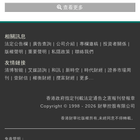
8.47%，運...
查看更多
相關訊息
法定公告欄
|
廣告查詢
|
公司介紹
|
專欄邀稿
|
投資者關係
|
版權聲明
|
重要聲明
|
私隱政策
|
聯絡我們
友情鏈接
清博智能
|
艾媒諮詢
|
和訊
|
新時空
|
時代財經
|
證券市場周
刊
|
壹財信
|
權衡財經
|
攬富財經
|
更多...
香港政府指定刊載法定通告之憲報刊登報章
Copyright © 1998 - 2026 財華控股有限公司
香港財華社版權所有,未經同意不得轉載。
免責聲明：