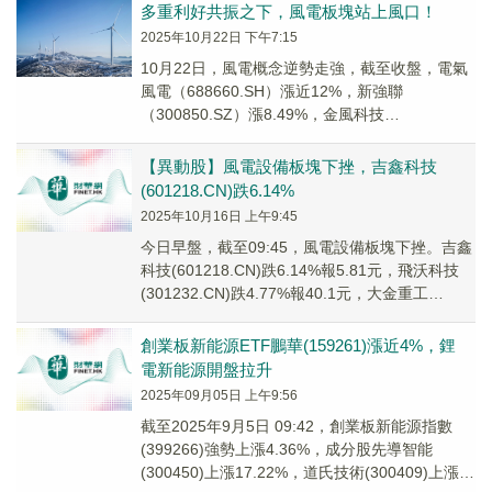
多重利好共振之下，風電板塊站上風口！
2025年10月22日 下午7:15
10月22日，風電概念逆勢走強，截至收盤，電氣
風電（688660.SH）漲近12%，新強聯
（300850.SZ）漲8.49%，金風科技
（002202.SZ）、大金重工（00248...
【異動股】風電設備板塊下挫，吉鑫科技
(601218.CN)跌6.14%
2025年10月16日 上午9:45
今日早盤，截至09:45，風電設備板塊下挫。吉鑫
科技(601218.CN)跌6.14%報5.81元，飛沃科技
(301232.CN)跌4.77%報40.1元，大金重工
(002487...
創業板新能源ETF鵬華(159261)漲近4%，鋰
電新能源開盤拉升
2025年09月05日 上午9:56
截至2025年9月5日 09:42，創業板新能源指數
(399266)強勢上漲4.36%，成分股先導智能
(300450)上漲17.22%，道氏技術(300409)上漲