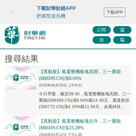
財華智庫網
FINTV
FINMETA
財華證券
媒體矩陣
下載財華財經APP
×
下載APP
智庫沙龍
聯絡我們
把握投資先機
訂閱
简
搜尋結果
【異動股】風電整機板塊高開，三一重能
(688349.CN)漲8.04%
2026年06月26日 上午9:31
今日早盤，截至09:30，風電整機板塊高開。三一
重能(688349.CN)漲8.04%報14.38元，運達股份
(300772.CN)漲4.10%報11.94元，金風科技
(0022...
【異動股】風電整機板塊拉升，三一重能
(688349.CN)漲15.28%
2026年03月12日 下午1:30