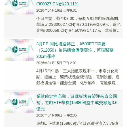
(300027.CN)漲20.11%
2026年04月16日 上午9:31
今日早盤，截至09:30，短劇互動遊戲板塊高開。
華誼兄弟(300027.CN)漲20.11%報2.09元，藍色
光標(300058.CN)漲4.50%報17.17元，華策影視
(30...
3月PPI同比增速轉正，A500ETF華夏
（512050）佈局機會備受關注，博瑞醫藥
20cm漲停
2026年04月15日 下午2:01
4月15日午盤，三大指數表現不一，市場分化明
顯。盤面上，醫藥板塊全綫領漲，電網設備、遊
戲板塊走強；能源金屬、化學燃料、電池板塊承
壓回調。
業績確定性凸顯，遊戲板塊有望迎來資金回
補，遊戲ETF華夏(159869)盤中成交額超3.6
億元
2026年04月09日 下午2:35
遊戲ETF華夏(159869)近4日連續淨流入3.75億