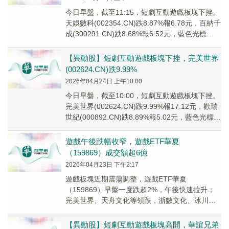
今日早盤，截至11:15，短劇互動遊戲板塊下挫。
天娛數科(002354.CN)跌8.87%報6.78元，百納千
成(300291.CN)跌8.68%報6.52元，藍色光標
(3000...
【異動股】短劇互動遊戲板塊下挫，完美世界
(002624.CN)跌9.99%
2026年04月24日 上午10:00
今日早盤，截至10:00，短劇互動遊戲板塊下挫。
完美世界(002624.CN)跌9.99%報17.12元，歡瑞
世紀(000892.CN)跌8.89%報5.02元，藍色光標
(300...
遊戲午後跌幅收窄，遊戲ETF華夏
（159869）成交額超6億
2026年04月23日 下午2:17
遊戲板塊近期震蕩調整，遊戲ETF華夏
（159869）早盤一度跌超2%，午後快速拉升；
完美世界、天舟文化等領跌，浙數文化、冰川網
絡、星輝娛樂則逆勢上漲。
【異動股】短劇互動遊戲板塊高開，華誼兄弟