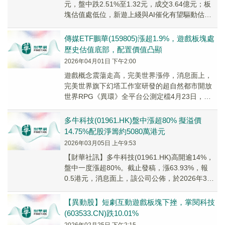
元，盤中跌2.51%至1.32元，成交3.64億元；板
塊估值處低位，新遊上綫與AI催化有望驅動估值
修復。
傳媒ETF鵬華(159805)漲超1.9%，遊戲板塊處
歷史估值底部，配置價值凸顯
2026年04月01日 下午2:00
遊戲概念震蕩走高，完美世界漲停，消息面上，
完美世界旗下幻塔工作室研發的超自然都市開放
世界RPG《異環》全平台公測定檔4月23日，目
前官網預約量已突破3000萬。
多牛科技(01961.HK)盤中漲超80% 擬溢價
14.75%配股淨籌約5080萬港元
2026年03月05日 上午9:53
​【財華社訊】多牛科技(01961.HK)高開逾14%，
盤中一度漲超80%。截止發稿，漲63.93%，報
0.5港元，消息面上，該公司公佈，於2026年3月
4日，擬配售最多1.46...
【異動股】短劇互動遊戲板塊下挫，掌閱科技
(603533.CN)跌10.01%