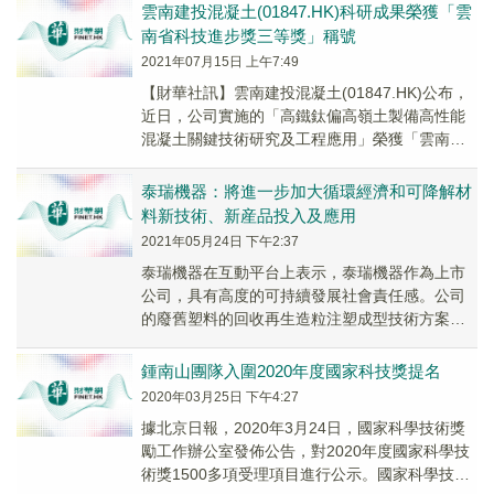
工業科...
雲南建投混凝土(01847.HK)科研成果榮獲「雲
南省科技進步獎三等獎」稱號
2021年07月15日 上午7:49
【財華社訊】雲南建投混凝土(01847.HK)公布，
近日，公司實施的「高鐵鈦偏高嶺土製備高性能
混凝土關鍵技術研究及工程應用」榮獲「雲南省
科技進步獎三等獎」稱號。
泰瑞機器：將進一步加大循環經濟和可降解材
料新技術、新産品投入及應用
2021年05月24日 下午2:37
泰瑞機器在互動平台上表示，泰瑞機器作為上市
公司，具有高度的可持續發展社會責任感。公司
的廢舊塑料的回收再生造粒注塑成型技術方案、
PLA（聚乳酸、可降解塑料材料）注塑生産智能
化解決方...
鍾南山團隊入圍2020年度國家科技獎提名
2020年03月25日 下午4:27
據北京日報，2020年3月24日，國家科學技術獎
勵工作辦公室發佈公告，對2020年度國家科學技
術獎1500多項受理項目進行公示。國家科學技術