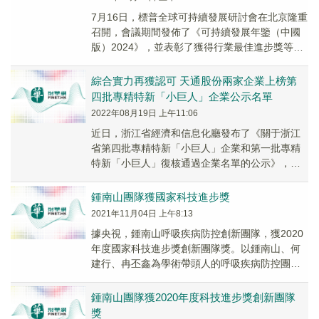
7月16日，標普全球可持續發展研討會在北京隆重
召開，會議期間發佈了《可持續發展年鑒（中國
版）2024》，並表彰了獲得行業最佳進步獎等企
業。全球最大原奶供應商優然牧業憑借在2023...
綜合實力再獲認可 天通股份兩家企業上榜第
四批專精特新「小巨人」企業公示名單
2022年08月19日 上午11:06
近日，浙江省經濟和信息化廳發布了《關于浙江
省第四批專精特新「小巨人」企業和第一批專精
特新「小巨人」復核通過企業名單的公示》，天
通股份全資子公司天通吉成、兄弟公司天通瑞宏
榜上有名。...
鍾南山團隊獲國家科技進步獎
2021年11月04日 上午8:13
據央視，鍾南山呼吸疾病防控創新團隊，獲2020
年度國家科技進步獎創新團隊獎。以鍾南山、何
建行、冉丕鑫為學術帶頭人的呼吸疾病防控團隊
自 1979年建立以來，對影響我國居民健康的慢
阻...
鍾南山團隊獲2020年度科技進步獎創新團隊
獎