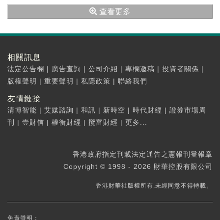
獎勵工作辦公室表示，2020年度國家科...
查看更多
相關訊息
法定公告欄
|
廣告查詢
|
公司介紹
|
專欄邀稿
|
投資者關係
|
版權聲明
|
重要聲明
|
私隱政策
|
聯絡我們
友情鏈接
清博智能
|
艾媒諮詢
|
和訊
|
新時空
|
時代財經
|
證券市場周
刊
|
壹財信
|
權衡財經
|
攬富財經
|
更多...
香港政府指定刊載法定通告之憲報刊登報章
Copyright © 1998 - 2026 財華控股有限公司
香港財華社版權所有,未經同意不得轉載。
免責聲明：