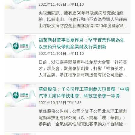
2021年11月03日 上午11:10
央視新聞訊，擁有近50年呼吸疾病研究前沿經
驗，以鍾南山、何建行和冉丕鑫為帶頭人的鍾南
山呼吸疾病防控創新團隊獲得2020年度國家科技
進步獎創新團隊殊榮，從“非典”到“新冠”，從肺
癌...
福萊新材董事長夏厚君：堅守實業科研為先
以技術升級帶動産業鏈及行業創新
2021年11月01日 上午11:10
日前，浙江嘉善縣舉辦科技創新大會暨「祥符英
才」群英會，聚焦創新創業，打響「祥符英才」
人才品牌。浙江福萊新材料股份有限公司憑借自
身過硬的科研實力，獲頒省科技進步獎、省級研
發中心、人...
華鋒股份：子公司理工華創參與項目獲「中國
汽車工業科學技術獎」科技進步獎一等獎
2021年10月25日 下午2:33
華鋒股份公告稱，公司全資子公司北京理工華創
電動車技術有限公司（以下簡稱「理工華創」）
參與的「全氣候高性能電動客車動力平台關鍵技
術與産業化應用」項目，獲得2021年「中國汽車