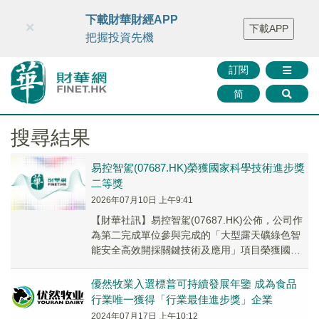
財華智庫網
FINTV
FINMETA
財華證券
媒體矩陣
下載財華財經APP
×
下載APP
智庫沙龍
聯絡我們
把握投資先機
訂閱
简
搜尋結果
易控智駕(07687.HK)榮獲國家科學技術進步獎
二等獎
2026年07月10日 上午9:41
【財華社訊】易控智駕(07687.HK)公佈，公司作
為第二完成單位參與完成的「大型露天礦綠色智
能安全高效開採關鍵技術及應用」項目榮獲國家
科學技術進步獎二等獎。獲獎項目所涉及的技
術...
優然牧業入選標普可持續發展年鑒 成為食品
行業唯一獲得「行業最佳進步獎」企業
2024年07月17日 上午10:12