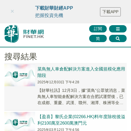
財華智庫網
FINTV
FINMETA
財華證券
媒體矩陣
下載財華財經APP
×
下載APP
智庫沙龍
聯絡我們
把握投資先機
訂閱
简
搜尋結果
菜鳥無人車倉配解決方案進入全國規模化應用
階段
2025年12月03日 下午4:28
【財華社訊】12月3日，據"菜鳥"公眾號消息，菜
鳥無人車智能倉配解決方案在合肥試運營後，已
在成都、重慶、武漢、贛州、湘潭、株洲等全國
重點30多個城市迅速鋪開，正式步入全國規模化
應...
【盈喜】黎氏企業(02266.HK)料年度除稅後溢
利2100萬至2600萬澳門元
2025年03月12日 下午4:56