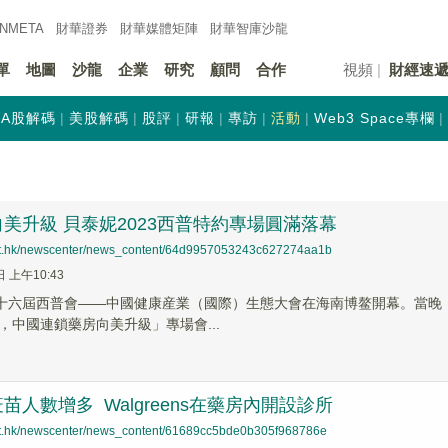
INMETA
財華證券
財華
媒體矩陣
財華
智庫沙龍
單
地圖
沙龍
企業
研究
顧問
合作
視頻
財經速
A股解碼
美股解碼
股評
研報
專訪
活動
Web3 Space專欄
美升級 貝泰妮2023西普特約專場圓滿落幕
net.hk/newscenter/news_content/64d9957053243c627274aa1b
日 上午10:43
第十六屆西普會——中國健康産業（國際）生態大會在海南博鳌開幕。當晚，貝
，中國連鎖藥房向美升級」專場會...
苗人數增多 Walgreens在藥房內開設診所
net.hk/newscenter/news_content/61689cc5bde0b305f968786e