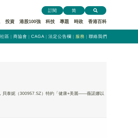
訂閱
简
遞
投資
港股100強
科技
專題
時政
香港百科
社區
商協會
CAGA
法定公告欄
服務
聯絡我們
泰妮（300957.SZ）特約「健康+美麗——薇諾娜以