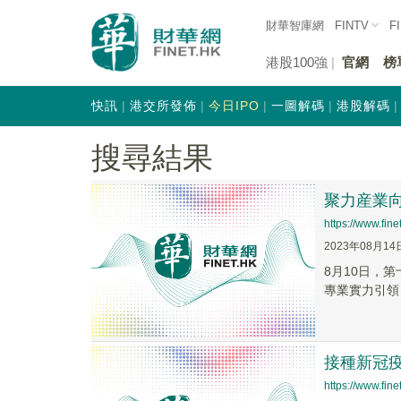
財華智庫網
FINTV
F
港股100強
官網
榜
快訊
港交所發佈
今日IPO
一圖解碼
港股解碼
搜尋結果
聚力産業向
https://www.fi
2023年08月14
8月10日，
專業實力引領
接種新冠疫
https://www.fi