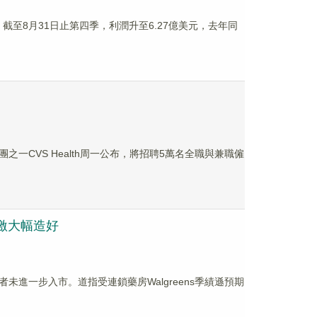
e公布，截至8月31日止第四季，利潤升至6.27億美元，去年同
CVS Health周一公布，將招聘5萬名全職與兼職僱
激大幅造好
進一步入市。道指受連鎖藥房Walgreens季績遜預期