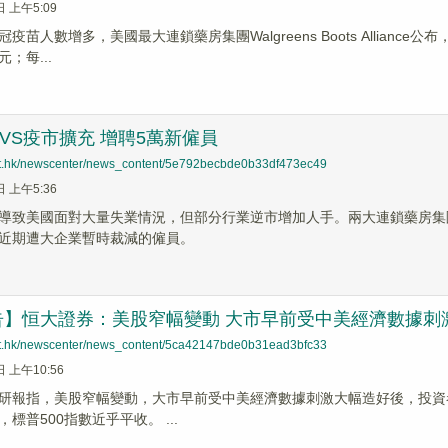
日 上午5:09
疫苗人數增多，美國最大連鎖藥房集團Walgreens Boots Allianc
元；每...
VS疫市擴充 增聘5萬新僱員
net.hk/newscenter/news_content/5e792becbde0b33df473ec49
日 上午5:36
導致美國面對大量失業情況，但部分行業逆市增加人手。兩大連鎖藥房集團之一
近期遭大企業暫時裁減的僱員。
告】恒大證券：美股窄幅變動 大市早前受中美經濟數據刺
net.hk/newscenter/news_content/5ca42147bde0b31ead3bfc33
日 上午10:56
研報指，美股窄幅變動，大市早前受中美經濟數據刺激大幅造好後，投資者未
而下跌所拖累，標普500指數近乎平收。 ...