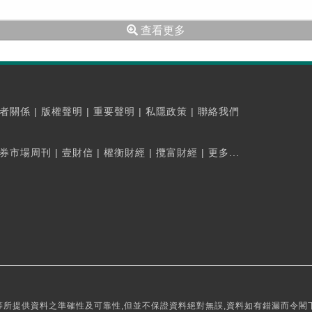
查看更多
者關係
|
版權聲明
|
重要聲明
|
私隱政策
|
聯絡我們
券市場周刊
|
壹財信
|
權衡財經
|
攬富財經
|
更多...
所提供資料之準確性及可靠性,但並不保證資料絕對無誤,資料如有錯漏而令閣