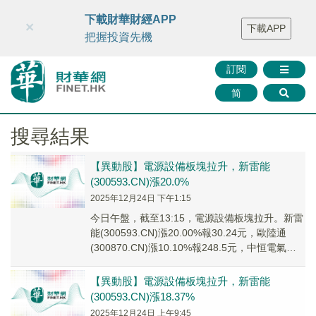
財華智庫網
FINTV
FINMETA
財華證券
媒體矩陣
下載財華財經APP
×
下載APP
智庫沙龍
聯絡我們
把握投資先機
訂閱
简
搜尋結果
【異動股】電源設備板塊拉升，新雷能
(300593.CN)漲20.0%
2025年12月24日 下午1:15
今日午盤，截至13:15，電源設備板塊拉升。新雷
能(300593.CN)漲20.00%報30.24元，歐陸通
(300870.CN)漲10.10%報248.5元，中恒電氣
(0023...
【異動股】電源設備板塊拉升，新雷能
(300593.CN)漲18.37%
2025年12月24日 上午9:45