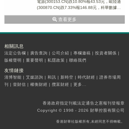
電源(300153.CN)跌10.80%報43.53元，歐陸通
(300870.CN)跌7.33%報146.88元，科華數據
(002...
查看更多
相關訊息
法定公告欄
|
廣告查詢
|
公司介紹
|
專欄邀稿
|
投資者關係
|
版權聲明
|
重要聲明
|
私隱政策
|
聯絡我們
友情鏈接
清博智能
|
艾媒諮詢
|
和訊
|
新時空
|
時代財經
|
證券市場周
刊
|
壹財信
|
權衡財經
|
攬富財經
|
更多...
香港政府指定刊載法定通告之憲報刊登報章
Copyright © 1998 - 2026 財華控股有限公司
香港財華社版權所有,未經同意不得轉載。