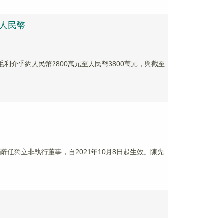
萬人民幣
得毛利介乎約人民幣2800萬元至人民幣3800萬元，與截至
已辭任獨立非執行董事，自2021年10月8日起生效。陳先