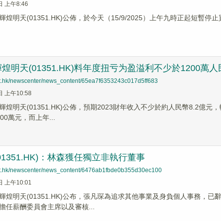
日 上午8:46
煌明天(01351.HK)公佈，於今天（15/9/2025）上午九時正起短暫停
煌明天(01351.HK)料年度扭亏为盈溢利不少於1200萬
net.hk/newscenter/news_content/65ea7f6353243c017d5ff683
日 上午10:58
煌明天(01351.HK)公佈，預期2023財年收入不少於約人民幣8.2億元
00萬元，而上年...
01351.HK)：林森獲任獨立非執行董事
net.hk/newscenter/news_content/6476ab1fbde0b355d30ec100
日 上午10:01
輝煌明天(01351.HK)公布，張凡琛為追求其他事業及身負個人事務，已
擔任薪酬委員會主席以及審核...