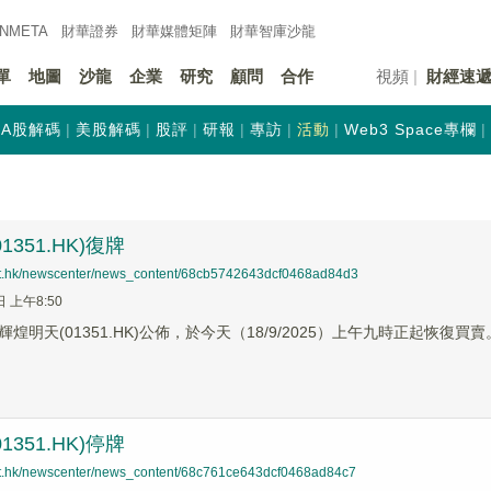
INMETA
財華證券
財華
媒體矩陣
財華
智庫沙龍
單
地圖
沙龍
企業
研究
顧問
合作
視頻
財經速
A股解碼
美股解碼
股評
研報
專訪
活動
Web3 Space專欄
1351.HK)復牌
net.hk/newscenter/news_content/68cb5742643dcf0468ad84d3
日 上午8:50
煌明天(01351.HK)公佈，於今天（18/9/2025）上午九時正起恢復買賣
1351.HK)停牌
net.hk/newscenter/news_content/68c761ce643dcf0468ad84c7