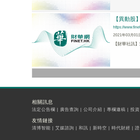
【異動股】輝
https://www.fi
2021年03月01
【財華社訊】輝煌
相關訊息
法定公告欄
|
廣告查詢
|
公司介紹
|
專欄邀稿
|
投資
友情鏈接
清博智能
|
艾媒諮詢
|
和訊
|
新時空
|
時代財經
|
證