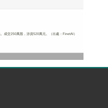
港元。成交250萬股，涉資520萬元。（出處：FinetAI）