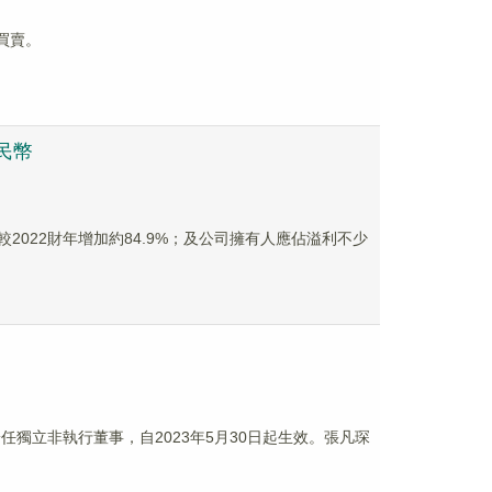
止買賣。
人民幣
，較2022財年增加約84.9%；及公司擁有人應佔溢利不少
辭任獨立非執行董事，自2023年5月30日起生效。張凡琛