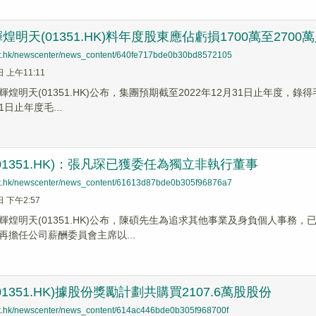
明天(01351.HK)料年度股東應佔虧損1700萬至2700
net.hk/newscenter/news_content/640fe717bde0b30bd8572105
日 上午11:11
煌明天(01351.HK)公布，集團預期截至2022年12月31日止年度，錄
31日止年度毛...
01351.HK)：張凡琛已獲委任為獨立非執行董事
net.hk/newscenter/news_content/61613d87bde0b305f96876a7
日 下午2:57
輝煌明天(01351.HK)公布，陳碩先生為追求其他事業及身負個人事務，
再擔任公司薪酬委員會主席以...
1351.HK)據股份獎勵計劃共購買2107.6萬股股份
net.hk/newscenter/news_content/614ac446bde0b305f968700f