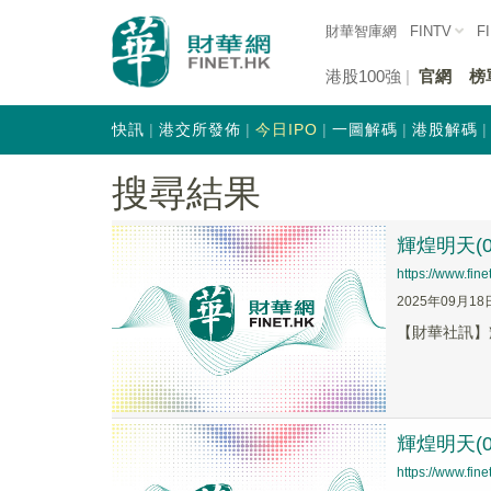
財華智庫網
FINTV
F
港股100強
官網
榜
快訊
港交所發佈
今日IPO
一圖解碼
港股解碼
搜尋結果
輝煌明天(0
https://www.fi
2025年09月18
【財華社訊】輝
輝煌明天(0
https://www.fi