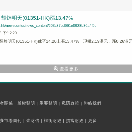
煌明天(01351-HK)漲13.47%
net.hk/newscenter/news_content/603c87bd661e0928b86a4f5c
日 下午2:20
明天(01351-HK)截至14:20上漲13.47%，現報2.19港元，漲0.26
查看更多
者關係
|
版權聲明
|
重要聲明
|
私隱政策
|
聯絡我們
券市場周刊
|
壹財信
|
權衡財經
|
攬富財經
|
更多...