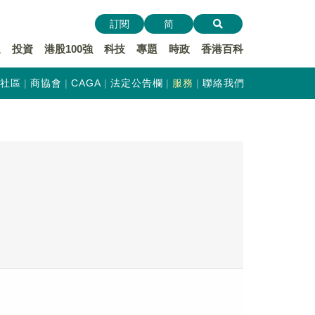
訂閱
简
遞
投資
港股100強
科技
專題
時政
香港百科
社區
商協會
CAGA
法定公告欄
服務
聯絡我們
。