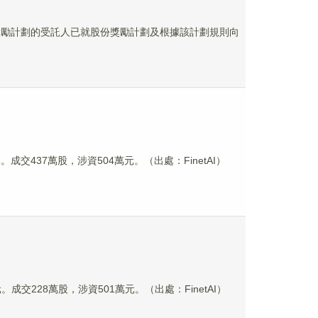
，股份獎勵計劃的受託人已就股份獎勵計劃及根據該計劃規則向
港元。成交437萬股，涉資504萬元。（出處：FinetAI）
港元。成交228萬股，涉資501萬元。（出處：FinetAI）