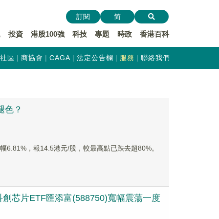
訂閱
简
遞
投資
港股100強
科技
專題
時政
香港百科
社區
商協會
CAGA
法定公告欄
服務
聯絡我們
正褪色？
6.81%，報14.5港元/股，較最高點已跌去超80%。
片ETF匯添富(588750)寬幅震蕩一度