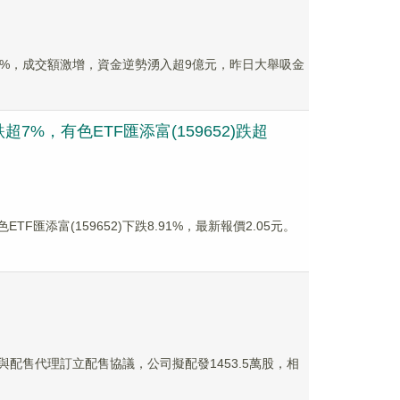
跌超8%，成交額激增，資金逆勢湧入超9億元，昨日大舉吸金
，有色ETF匯添富(159652)跌超
ETF匯添富(159652)下跌8.91%，最新報價2.05元。
公司與配售代理訂立配售協議，公司擬配發1453.5萬股，相