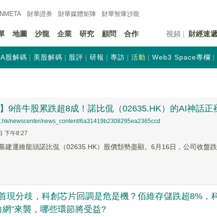
INMETA
財華證券
財華
媒體矩陣
財華
智庫沙龍
單
地圖
沙龍
企業
研究
顧問
合作
視頻
財經速
A股解碼
美股解碼
股評
研報
專訪
活動
Web3 Space專欄
蹤】9倍牛股累跌超8成！諾比侃（02635.HK）的AI神話
net.hk/newscenter/news_content/6a31419b2308295ea2365ccd
日 下午8:27
基建運維龍頭諾比侃（02635.HK）股價頹勢盡顯。6月16日，公司收盤跌幅
首現分歧，科創芯片回調是危是機？佰維存儲跌超8%，科創芯
算力網"來襲，哪些環節將受益?