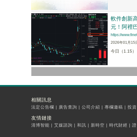
軟件創新高
元！阿裡
https://www.fi
2026年01月15
今日（1.15
相關訊息
法定公告欄
|
廣告查詢
|
公司介紹
|
專欄邀稿
|
投資
友情鏈接
清博智能
|
艾媒諮詢
|
和訊
|
新時空
|
時代財經
|
證