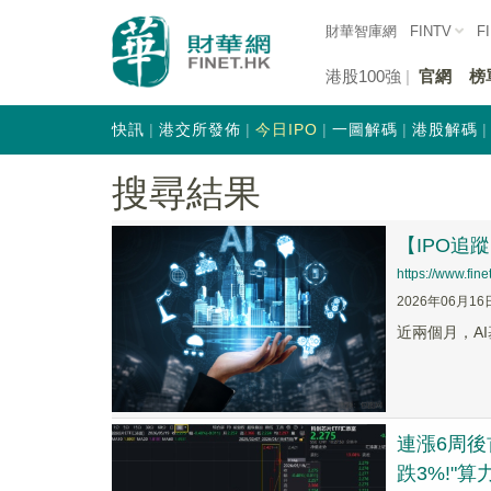
財華智庫網
FINTV
F
港股100強
官網
榜
快訊
港交所發佈
今日IPO
一圖解碼
港股解碼
搜尋結果
【IPO追
https://www.fi
2026年06月16
近兩個月，AI
連漲6周後
跌3%!"