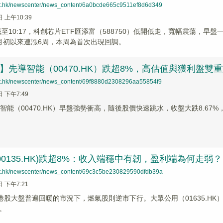
net.hk/newscenter/news_content/6a0bcde665c9511ef8d6d349
日 上午10:39
截至10:17，科創芯片ETF匯添富（588750）低開低走，寬幅震蕩，早盤
月初以來連漲6周，本周為首次出現回調。
蹤】先導智能（00470.HK）跌超8%，高估值與獲利盤雙
net.hk/newscenter/news_content/69f8880d2308296aa55854f9
日 下午7:49
智能（00470.HK）早盤強勢衝高，隨後股價快速跳水，收盤大跌8.67%，
00135.HK)跌超8%：收入端穩中有韌，盈利端為何走弱？
net.hk/newscenter/news_content/69c3c5be230829590dfdb39a
日 下午7:21
港股大盤普遍回暖的市況下，燃氣股則逆市下行。大眾公用（01635.HK）、中
。