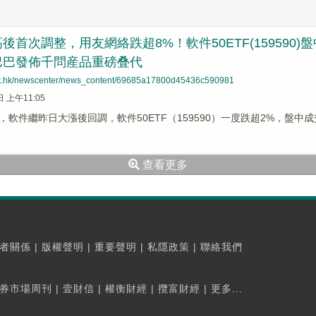
後首次調整，用友網絡跌超8%！軟件50ETF(159590)
巴巴發佈千問産品重磅叠代
net.hk/newscenter/news_content/69685a17800d45436c590981
日 上午11:05
），軟件繼昨日大漲後回調，軟件50ETF（159590）一度跌超2%，盤中
查看更多
者關係
|
版權聲明
|
重要聲明
|
私隱政策
|
聯絡我們
券市場周刊
|
壹財信
|
權衡財經
|
攬富財經
|
更多...