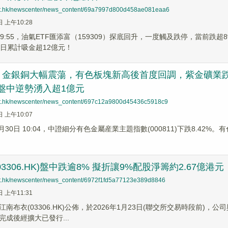
net.hk/newscenter/news_content/69a7997d800d458ae081eaa6
日 上午10:28
至9:55，油氣ETF匯添富（159309）探底回升，一度觸及跌停，當前
5日累計吸金超12億元！
金銀銅大幅震蕩，有色板塊新高後首度回調，紫金礦業跌超7%
盤中逆勢湧入超1億元
net.hk/newscenter/news_content/697c12a9800d45436c5918c9
日 上午10:07
月30日 10:04，中證細分有色金屬産業主題指數(000811)下跌8.42%。有色
3306.HK)盤中跌逾8% 擬折讓9%配股淨籌約2.67億港元
net.hk/newscenter/news_content/6972f1fd5a77123e389d8846
日 上午11:31
南布衣(03306.HK)公佈，於2026年1月23日(聯交所交易時段前)，
完成後經擴大已發行...