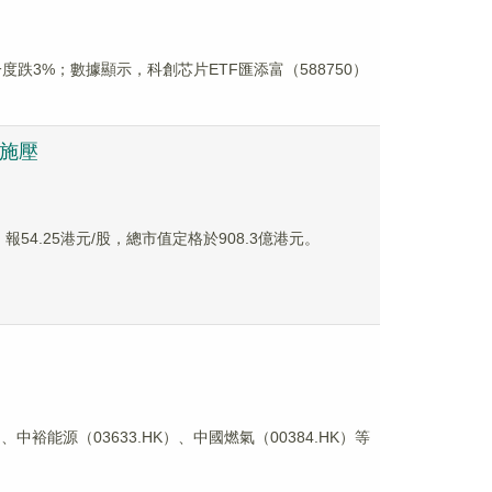
一度跌3%；數據顯示，科創芯片ETF匯添富（588750）
重施壓
報54.25港元/股，總市值定格於908.3億港元。
裕能源（03633.HK）、中國燃氣（00384.HK）等