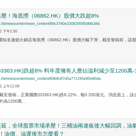
壓！海底撈（06862.HK）股價大跌超8%
net.hk/newscenter/news_content/69c3780e230829590dfdb38d
日 下午1:50
國知名連鎖火鍋店海底撈（06862.HK）股價大幅下滑，截至發稿前，該股下探
3363.HK)跌超8% 料年度擁有人應佔溢利減少至1200萬-
net.hk/newscenter/news_content/69b8c87d5a771295e80e80da
日 上午11:09
截至發稿，正業國際(03363.HK)跌8.22%，報0.335港元。消息面上
1200萬...
延，全球股票市場承壓！三桶油兩連板後大幅回調，油氣ETF
元！油價、油運後市怎麼看？