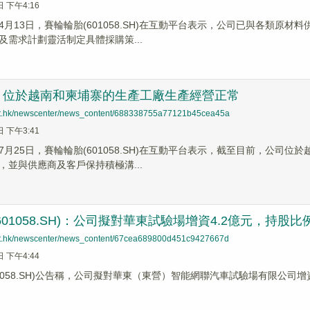
日 下午4:16
4月13日，賽輪輪胎(601058.SH)在互動平台表示，公司已與各類原
及需求計劃靈活制定具體採購策...
：位於越南和柬埔寨的生產工廠生產經營正常
net.hk/newscenter/news_content/688338755a77121b45cea45a
日 下午3:41
7月25日，賽輪輪胎(601058.SH)在互動平台表示，截至目前，公司
，並與供應商及客戶保持積極溝...
601058.SH)：公司擬對華東試驗場增資4.2億元，持股比
net.hk/newscenter/news_content/67cea689800d451c9427667d
日 下午4:44
01058.SH)公告稱，公司擬對華東（東營）智能網聯汽車試驗場有限公司