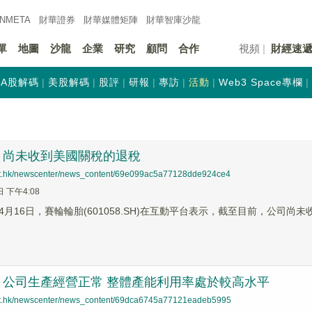
INMETA
財華證券
財華
媒體矩陣
財華
智庫沙龍
單
地圖
沙龍
企業
研究
顧問
合作
視頻
財經速
A股解碼
美股解碼
股評
研報
專訪
活動
Web3 Space專欄
：尚未收到美國關稅的退稅
net.hk/newscenter/news_content/69e099ac5a77128dde924ce4
日 下午4:08
月16日，賽輪輪胎(601058.SH)在互動平台表示，截至目前，公司尚
：公司生產經營正常 整體產能利用率處於較高水平
net.hk/newscenter/news_content/69dca6745a77121eadeb5995