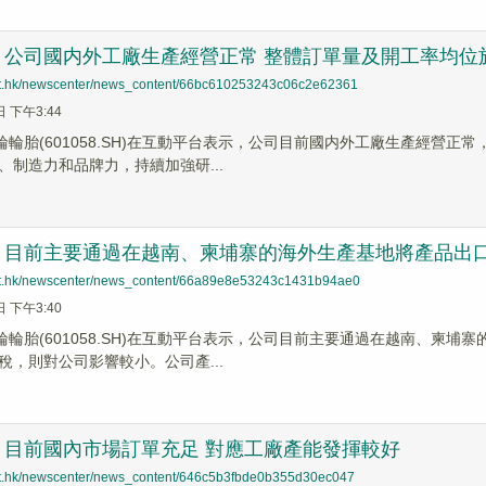
：公司國内外工廠生產經營正常 整體訂單量及開工率均位
net.hk/newscenter/news_content/66bc610253243c06c2e62361
日 下午3:44
賽輪輪胎(601058.SH)在互動平台表示，公司目前國内外工廠生產經營
、制造力和品牌力，持續加強研...
：目前主要通過在越南、柬埔寨的海外生產基地將產品出
net.hk/newscenter/news_content/66a89e8e53243c1431b94ae0
日 下午3:40
賽輪輪胎(601058.SH)在互動平台表示，公司目前主要通過在越南、柬
稅，則對公司影響較小。公司產...
：目前國內市場訂單充足 對應工廠產能發揮較好
net.hk/newscenter/news_content/646c5b3fbde0b355d30ec047