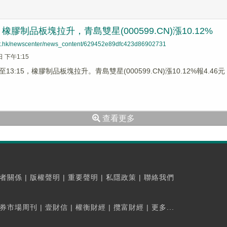
膠制品板塊拉升，青島雙星(000599.CN)漲10.12%
net.hk/newscenter/news_content/629452e89dfc423d86902731
日 下午1:15
3:15，橡膠制品板塊拉升。青島雙星(000599.CN)漲10.12%報4.46元，
查看更多
者關係
|
版權聲明
|
重要聲明
|
私隱政策
|
聯絡我們
券市場周刊
|
壹財信
|
權衡財經
|
攬富財經
|
更多...