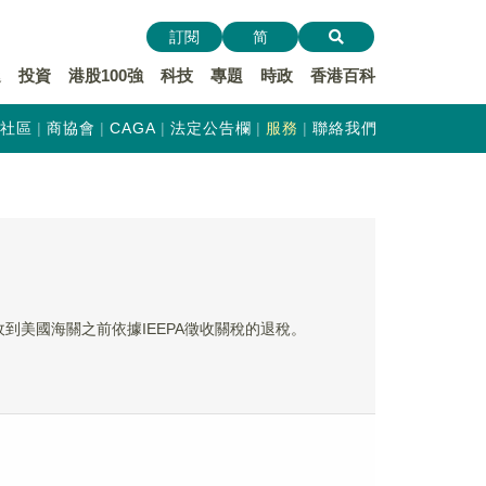
訂閱
简
遞
投資
港股100強
科技
專題
時政
香港百科
社區
商協會
CAGA
法定公告欄
服務
聯絡我們
未收到美國海關之前依據IEEPA徵收關稅的退稅。