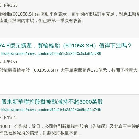
日 下午2:20
賽輪輪胎(601058.SH)在互動平台表示，目前國內市場訂單充足，對應
產能低於國內市場，但已較第一季度有改善。
74.8億元擴產，賽輪輪胎（601058.SH）值得下注嗎？
net.hk/newscenter/news_content/62ba51c553243c5cfa64a789
日 上午8:02
胎龍頭賽輪輪胎（601058.SH）大手筆豪擲超過170億元，拉開了擴產
股東新華聯控股擬被動減持不超3000萬股
net.hk/newscenter/news_content/62b194c253243c6bd31c74fb
日 下午5:45
01058）公告稱，近日，公司收到新華聯控股的《告知函》及北京三中
導致被動減持的情形，計劃減持數量不超...