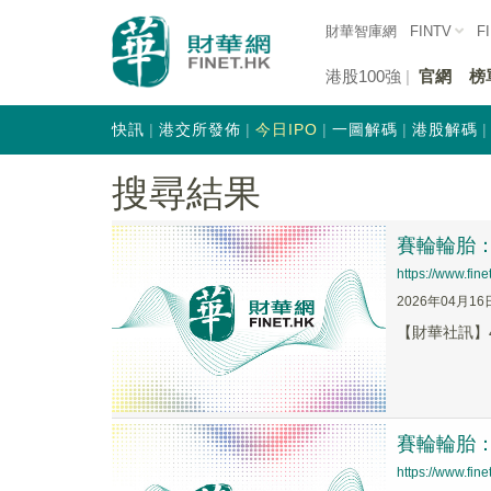
財華智庫網
FINTV
F
港股100強
官網
榜
快訊
港交所發佈
今日IPO
一圖解碼
港股解碼
搜尋結果
賽輪輪胎
https://www.fi
2026年04月16
【財華社訊】4
賽輪輪胎
https://www.fi