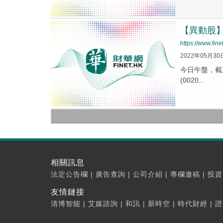
【異動股】橡
https://www.fi
2022年05月30
今日午盤，截至1
(0020...
相關訊息
法定公告欄
|
廣告查詢
|
公司介紹
|
專欄邀稿
|
投資
友情鏈接
清博智能
|
艾媒諮詢
|
和訊
|
新時空
|
時代財經
|
證