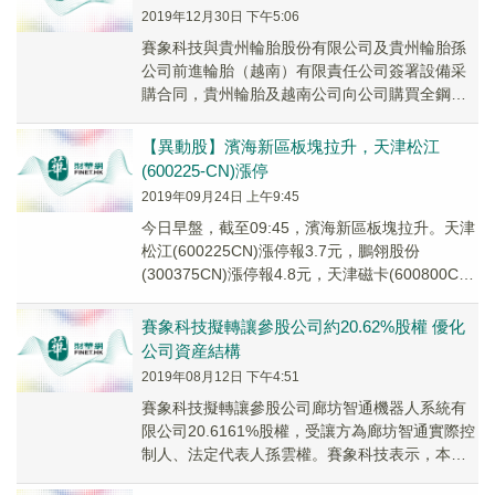
2019年12月30日 下午5:06
賽象科技與貴州輪胎股份有限公司及貴州輪胎孫
公司前進輪胎（越南）有限責任公司簽署設備采
購合同，貴州輪胎及越南公司向公司購買全鋼載
重子午線輪胎一次法成型機産品，合同總金額約
為2.13...
【異動股】濱海新區板塊拉升，天津松江
(600225-CN)漲停
2019年09月24日 上午9:45
今日早盤，截至09:45，濱海新區板塊拉升。天津
松江(600225CN)漲停報3.7元，鵬翎股份
(300375CN)漲停報4.8元，天津磁卡(600800CN)
漲停報6.3元，津...
賽象科技擬轉讓參股公司約20.62%股權 優化
公司資産結構
2019年08月12日 下午4:51
賽象科技擬轉讓參股公司廊坊智通機器人系統有
限公司20.6161%股權，受讓方為廊坊智通實際控
制人、法定代表人孫雲權。賽象科技表示，​本次
股權轉讓旨在優化公司資産結構，積極應對外部