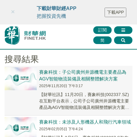
財華智庫網
FINTV
FINMETA
財華證券
媒體矩陣
下載財華財經APP
×
下載APP
智庫沙龍
聯絡我們
把握投資先機
訂閱
简
搜尋結果
賽象科技：子公司廣州井源機電主要產品為
AGV智能物流裝備及相關整體解決方案
2025年11月20日 下午3:17
【財華社訊】11月20日，賽象科技(002337.SZ)
在互動平台表示，公司子公司廣州井源機電主要
產品為AGV智能物流裝備及相關整體解決方案，
專注於自動化物流繫統、智能裝備繫統的定製化
研發生產和實施。
賽象科技：未涉及人形機器人和飛行汽車領域
2025年02月05日 下午4:24