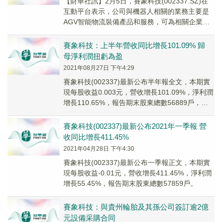
【財華社訊】2月5日，賽象科技(002337.SZ)在
互動平台表示，公司與機器人相關的業務主要是
AGV智能物流裝備產品和服務，可為相關企業提
供車間或場内自動物流相關設備和解決方案...
賽象科技：上半年營收同比增長101.09% 歸
母淨利潤扭虧為盈
2021年08月27日 下午4:29
賽象科技(002337)最新公布半年報全文，本期實
現每股收益0.003元，營收增長101.09%，淨利潤
增長110.65%，報告期末股東總數56889戶，本
年利潤分配預案：不分配...
賽象科技(002337)最新公布2021年一季報 營
收同比增長411.45%
2021年04月28日 下午4:30
賽象科技(002337)最新公布一季報正文，本期實
現每股收益-0.01元，營收增長411.45%，淨利潤
增長55.45%，報告期末股東總數57859戶。
賽象科技：與貴州輪胎及其孫公司簽訂逾2億
元設備采購合同