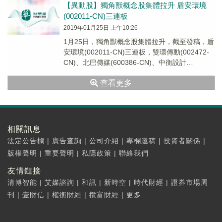
新形勢變化。
【異動股】獨角獸概念股集體拉升 盾安環境
(002011-CN)三連板
2019年01月25日 上午10:26
1月25日，獨角獸概念股集體拉升，截至發稿，盾
安環境(002011-CN)三連板，雙環傳動(002472-
CN)、北巴傳媒(600386-CN)、中衡設計
(603017-CN)、...
查看更多
相關訊息
法定公告欄
|
廣告查詢
|
公司介紹
|
專欄邀稿
|
投資者關係
|
版權聲明
|
重要聲明
|
私隱政策
|
聯絡我們
友情鏈接
清博智能
|
艾媒諮詢
|
和訊
|
新時空
|
時代財經
|
證券市場周
刊
|
壹財信
|
權衡財經
|
攬富財經
|
更多...