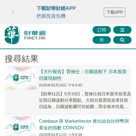
財華智庫網
FINTV
FINMETA
財華證券
媒體矩陣
下載財華財經APP
×
下載APP
智庫沙龍
聯絡我們
把握投資先機
訂閱
简
搜尋結果
【大行報告】普徠仕：日圓波動下 日本股票
仍展現韌性
2026年05月19日 下午4:40
​【財華社訊】5月19日，普徠仕就日本股市前景及
近期日圓波動分享觀點。大部分股票投資者目前
仍認為，日圓波動屬可控範圍，而非根本性風
險，不過市場情緒已較日股升浪初期更趨平衡。
日圓偏...
Coinbase 與 MarketVector 推出結合比特幣與
黃金的指數 COINSOV
2026年04月11日 上午9:36