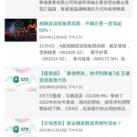
華僑實業有限公司與遼寧璟铖企業管理合夥企業
簽訂協議，擬通過協議轉讓的方式向後者轉讓
8.15%的創興資源股份。
相關資源股集體高開，中國石墨一度漲超
50%！
2024年12月04日 下午1:51
12月4日，A股相關資源股集體高開，截至發稿，
雲南鍺業（002428.SZ）、羅平鋅電
（002114.SZ）、黃河旋風（600172.SH）漲停
10%，福達合金（603045.S...
【窺業績】「量價齊跌」致淨利降逾7成 五礦
資源股價大跌
2023年03月08日 下午7:37
3月7日盤後，五礦資源（01208.HK）發佈了
2022年的全年業績，期内的營收、歸母淨利潤雙
雙錄得下降。3月8日，在港股行情走弱的情況之
下，業績不及市場預期的五礦資源，股價大跌
6.69%。
【百強透視】紫金礦業難逃周期性宿命？
2022年12月19日 下午5:54