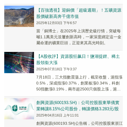
倉以有色為代表的資源股，其中不乏多位知名基
金經理。
【百強透視】迎銅價「超級週期」！五礦資源
股價破新高奔千億市值
2025年12月03日 下午6:57
當「銅博士」在2025年上演歷史級行情，突破每
噸1.1萬美元並屢創新高時，一家深度綁定這一金
屬命運的礦業巨頭，正迎來其高光時刻。
【A股收評】資源股狂飙日！鹽湖提鋰、稀土
股領銜大漲
2025年07月18日 下午3:37
7月18日，三大指數震蕩上行，截至收盤，滬指漲
0.5%，深成指漲0.37%，創業板漲0.34%，科創
50指數漲0.19%，兩市超2500只個股上漲，滬深
兩市今日成交額約1.57萬億元。
創興資源(600193.SH)：公司控股股東華僑實
業轉讓8.15%公司股份，轉讓價格3.283元/股
2025年04月16日 上午11:01
創興資源(600193.SH)公告稱，公司控股股東浙江