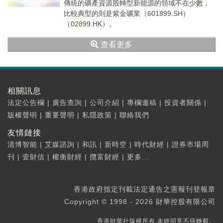
傳統的礦產資源股轉型新能源的領域不在少數，
比較典型的則是紫金礦業（601899.SH）
（02899.HK）。
查看更多
相關訊息
法定公告欄
|
廣告查詢
|
公司介紹
|
專欄邀稿
|
投資者關係
|
版權聲明
|
重要聲明
|
私隱政策
|
聯絡我們
友情鏈接
清博智能
|
艾媒諮詢
|
和訊
|
新時空
|
時代財經
|
證券市場周
刊
|
壹財信
|
權衡財經
|
攬富財經
|
更多...
香港政府指定刊載法定通告之憲報刊登報章
Copyright © 1998 - 2026 財華控股有限公司
香港財華社版權所有,未經同意不得轉載。