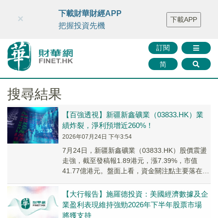
財華智庫網
FINTV
FINMETA
財華證券
媒體矩陣
下載財華財經APP
×
下載APP
智庫沙龍
聯絡我們
把握投資先機
訂閱
简
搜尋結果
【百強透視】新疆新鑫礦業（03833.HK）業
績炸裂，淨利預增近260%！
2026年07月24日 下午3:54
7月24日，新疆新鑫礦業（03833.HK）股價震盪
走強，截至發稿報1.89港元，漲7.39%，市值
41.77億港元。盤面上看，資金關注點主要落在公
司最新披露的盈利預喜，以及有色...
【大行報告】施羅德投資：美國經濟數據及企
業盈利表現維持強勁2026年下半年股票市場
將獲支持