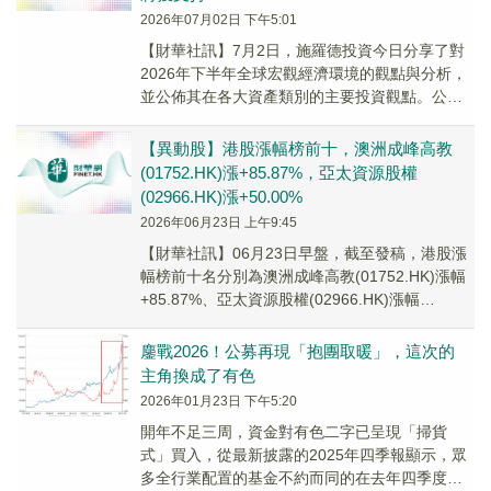
2026年07月02日 下午5:01
​【財華社訊】7月2日，施羅德投資今日分享了對
2026年下半年全球宏觀經濟環境的觀點與分析，
並公佈其在各大資產類別的主要投資觀點。公司
對股票市場前景持正面態度，認為企業盈利將為
股...
【異動股】港股漲幅榜前十，澳洲成峰高教
(01752.HK)漲+85.87%，亞太資源股權
(02966.HK)漲+50.00%
2026年06月23日 上午9:45
【財華社訊】06月23日早盤，截至發稿，港股漲
幅榜前十名分別為澳洲成峰高教(01752.HK)漲幅
+85.87%、亞太資源股權(02966.HK)漲幅
+50.00%、星源材質(0...
鏖戰2026！公募再現「抱團取暖」，這次的
主角換成了有色
2026年01月23日 下午5:20
開年不足三周，資金對有色二字已呈現「掃貨
式」買入，從最新披露的2025年四季報顯示，眾
多全行業配置的基金不約而同的在去年四季度加