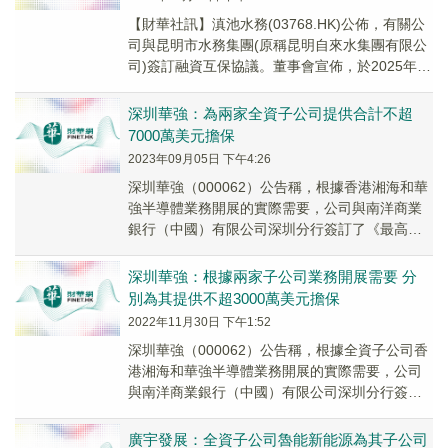
【財華社訊】滇池水務(03768.HK)公佈，有關公
司與昆明市水務集團(原稱昆明自來水集團有限公
司)簽訂融資互保協議。董事會宣佈，於2025年11
月11日，公司與昆明市水務集團簽...
深圳華強：為兩家全資子公司提供合計不超
7000萬美元擔保
2023年09月05日 下午4:26
深圳華強（000062）公告稱，根據香港湘海和華
強半導體業務開展的實際需要，公司與南洋商業
銀行（中國）有限公司深圳分行簽訂了《最高額
保證合同》，分別為香港湘海和華強半導體向南
洋銀...
深圳華強：根據兩家子公司業務開展需要 分
別為其提供不超3000萬美元擔保
2022年11月30日 下午1:52
深圳華強（000062）公告稱，根據全資子公司香
港湘海和華強半導體業務開展的實際需要，公司
與南洋商業銀行（中國）有限公司深圳分行簽訂
《最高額保證合同》，分別為香港湘海和華強半
導體...
廣宇發展：全資子公司魯能新能源為其子公司