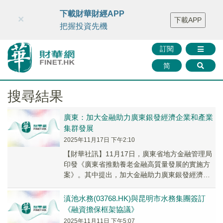
財華智庫網
FINTV
FINMETA
財華證券
媒體矩陣
下載財華財經APP
×
下載APP
智庫沙龍
聯絡我們
把握投資先機
訂閱
简
搜尋結果
廣東：加大金融助力廣東銀發經濟企業和產業
集群發展
2025年11月17日 下午2:10
【財華社訊】11月17日，廣東省地方金融管理局
印發《廣東省推動養老金融高質量發展的實施方
案》。其中提出，加大金融助力廣東銀發經濟企
業和產業集群發展。鼓勵銀行機構積極向總行爭
取政策...
滇池水務(03768.HK)與昆明市水務集團簽訂
《融資擔保框架協議》
2025年11月11日 下午5:07