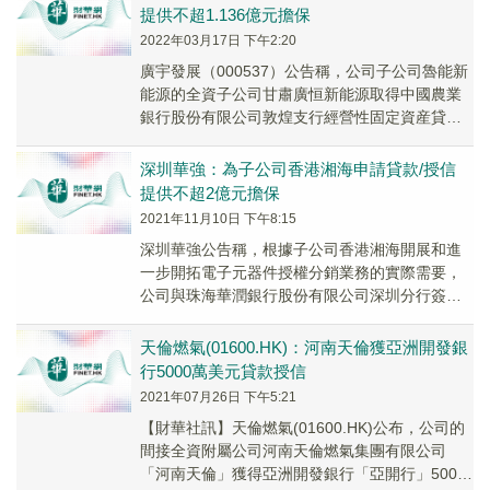
提供不超1.136億元擔保
2022年03月17日 下午2:20
廣宇發展（000537）公告稱，公司子公司魯能新
能源的全資子公司甘肅廣恒新能源取得中國農業
銀行股份有限公司敦煌支行經營性固定資産貸款
授信1.136億元，期限13年，利率為五年期L...
深圳華強：為子公司香港湘海申請貸款/授信
提供不超2億元擔保
2021年11月10日 下午8:15
深圳華強公告稱，根據子公司香港湘海開展和進
一步開拓電子元器件授權分銷業務的實際需要，
公司與珠海華潤銀行股份有限公司深圳分行簽訂
《最高額保證合同》，為香港湘海向華潤銀行申
請總金額不...
天倫燃氣(01600.HK)：河南天倫獲亞洲開發銀
行5000萬美元貸款授信
2021年07月26日 下午5:21
【財華社訊】天倫燃氣(01600.HK)公布，公司的
間接全資附屬公司河南天倫燃氣集團有限公司
「河南天倫」獲得亞洲開發銀行「亞開行」5000