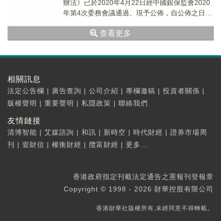
辦法》已於2020年4月22日經中國銀保監會2020
年第4次委務會議通過。現予公佈，自公佈之日起
施行。單戶用於消費的個人信用貸款授信額度...
查看更多
相關訊息
法定公告欄
|
廣告查詢
|
公司介紹
|
專欄邀稿
|
投資者關係
|
版權聲明
|
重要聲明
|
私隱政策
|
聯絡我們
友情鏈接
清博智能
|
艾媒諮詢
|
和訊
|
新時空
|
時代財經
|
證券市場周
刊
|
壹財信
|
權衡財經
|
攬富財經
|
更多...
香港政府指定刊載法定通告之憲報刊登報章
Copyright © 1998 - 2026 財華控股有限公司
香港財華社版權所有,未經同意不得轉載。