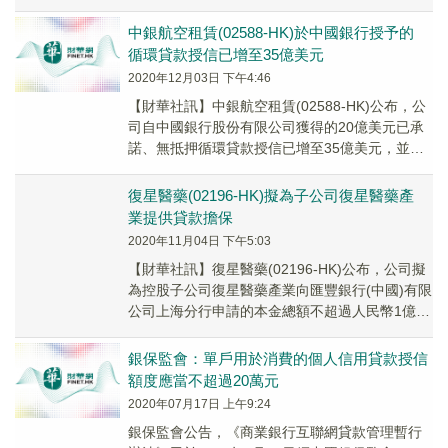
萬美元(或等值人民幣)貸款授信，貸款資金將用於
補充運營資金。
中銀航空租賃(02588-HK)於中國銀行授予的
循環貸款授信已增至35億美元
2020年12月03日 下午4:46
【財華社訊】中銀航空租賃(02588-HK)公布，公
司自中國銀行股份有限公司獲得的20億美元已承
諾、無抵押循環貸款授信已增至35億美元，並展
期至2026年12月。
復星醫藥(02196-HK)擬為子公司復星醫藥產
業提供貸款擔保
2020年11月04日 下午5:03
【財華社訊】復星醫藥(02196-HK)公布，公司擬
為控股子公司復星醫藥產業向匯豐銀行(中國)有限
公司上海分行申請的本金總額不超過人民幣1億元
的循環貸款授信項下債務提供最高額保證...
銀保監會：單戶用於消費的個人信用貸款授信
額度應當不超過20萬元
2020年07月17日 上午9:24
銀保監會公告，《商業銀行互聯網貸款管理暫行