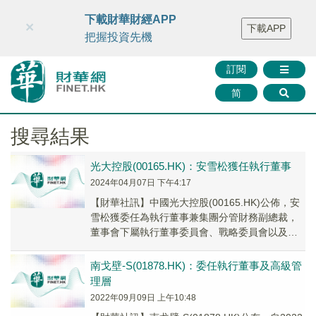
財華智庫網
FINTV
FINMETA
財華證券
媒體矩陣
下載財華財經APP
×
下載APP
智庫沙龍
聯絡我們
把握投資先機
訂閱
简
搜尋結果
光大控股(00165.HK)：安雪松獲任執行董事
2024年04月07日 下午4:17
【財華社訊】中國光大控股(00165.HK)公佈，安
雪松獲委任為執行董事兼集團分管財務副總裁，
董事會下屬執行董事委員會、戰略委員會以及環
境、社會及管治委員會成員，自2024年4月5日起
生效。
南戈壁-S(01878.HK)：委任執行董事及高級管
理層
2022年09月09日 上午10:48