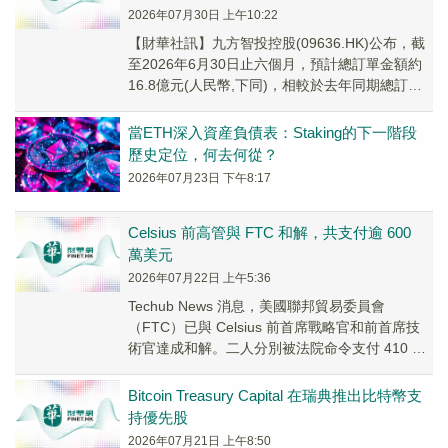
2026年07月30日 上午10:22
【財華社訊】九方智投控股(09636.HK)公布，截
至2026年6月30日止六個月，預計總訂單金額約
16.8億元(人民幣,下同)，相較於去年同期總訂單
金額約17.05億元。錄得收...
當ETH深入資産負債表：Staking的下一階段
歷史定位，何去何從？
2026年07月23日 下午8:17
Celsius 前高管與 FTC 和解，共支付逾 600
萬美元
2026年07月22日 上午5:36
Techub News 消息，美國聯邦貿易委員會
（FTC）已與 Celsius 前首席戰略官和前首席技
術官達成和解。二人分別被法院命令支付 410 萬
美元和 201.4 萬美元，...
Bitcoin Treasury Capital 在瑞典推出比特幣支
持優先股
2026年07月21日 上午8:50