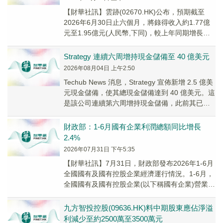
【財華社訊】雲跡(02670.HK)公布，預期截至
2026年6月30日止六個月，將錄得收入約1.77億
元至1.95億元(人民幣,下同)，較上年同期增長約
62%至79%；虧損淨額約...
Strategy 連續六周增持現金儲備至 40 億美元
2026年08月04日 上午2:50
Techub News 消息，Strategy 宣佈新增 2.5 億美
元現金儲備，使其總現金儲備達到 40 億美元。這
是該公司連續第六周增持現金儲備，此前其已暫
停每周比特幣購買活...
財政部：1-6月國有企業利潤總額同比增長
2.4%
2026年07月31日 下午5:35
【財華社訊】7月31日，財政部發布2026年1-6月
全國國有及國有控股企業經濟運行情況。1-6月，
全國國有及國有控股企業(以下稱國有企業)營業總
收入同比下降2.0%，利潤總額同比...
九方智投控股(09636.HK)料中期股東應佔淨溢
利減少至約2500萬至3500萬元