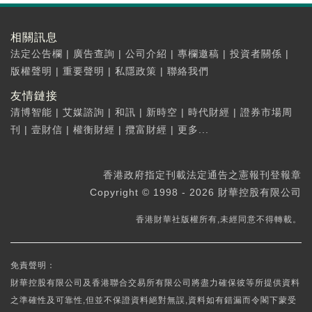
相關訊息
法定公告欄
|
廣告查詢
|
公司介紹
|
專欄邀稿
|
投資者關係
|
版權聲明
|
重要聲明
|
私隱政策
|
聯絡我們
友情鏈接
清博智能
|
艾媒諮詢
|
和訊
|
新時空
|
時代財經
|
證券市場周
刊
|
壹財信
|
權衡財經
|
攬富財經
|
更多...
香港政府指定刊載法定通告之憲報刊登報章
Copyright © 1998 - 2026 財華控股有限公司
香港財華社版權所有,未經同意不得轉載。
免責聲明：
財華控股有限公司及香港聯合交易所有限公司將盡力確保彼等所提供資料
之準確性及可靠性,但並不保證資料絕對無誤,資料如有錯漏而令閣下蒙受