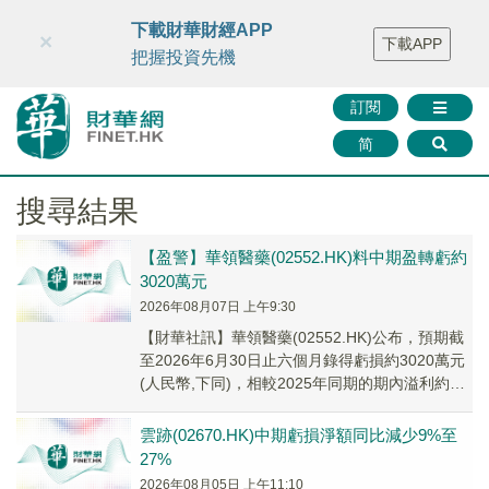
財華智庫網
FINTV
FINMETA
財華證券
媒體矩陣
下載財華財經APP
×
下載APP
智庫沙龍
聯絡我們
把握投資先機
訂閱
简
搜尋結果
【盈警】華領醫藥(02552.HK)料中期盈轉虧約
3020萬元
2026年08月07日 上午9:30
【財華社訊】華領醫藥(02552.HK)公布，預期截
至2026年6月30日止六個月錄得虧損約3020萬元
(人民幣,下同)，相較2025年同期的期內溢利約
11.839億元。業績變動...
雲跡(02670.HK)中期虧損淨額同比減少9%至
27%
2026年08月05日 上午11:10