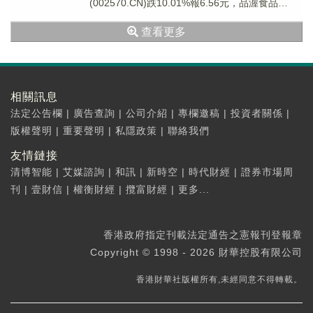
(002570.CN)跌10.01%報6.56元，品渥食品
(300892...
查看更多
相關訊息
法定公告欄
|
廣告查詢
|
公司介紹
|
專欄邀稿
|
投資者關係
|
版權聲明
|
重要聲明
|
私隱政策
|
聯絡我們
友情鏈接
清博智能
|
艾媒諮詢
|
和訊
|
新時空
|
時代財經
|
證券市場周
刊
|
壹財信
|
權衡財經
|
攬富財經
|
更多...
香港政府指定刊載法定通告之憲報刊登報章
Copyright © 1998 - 2026 財華控股有限公司
香港財華社版權所有,未經同意不得轉載。