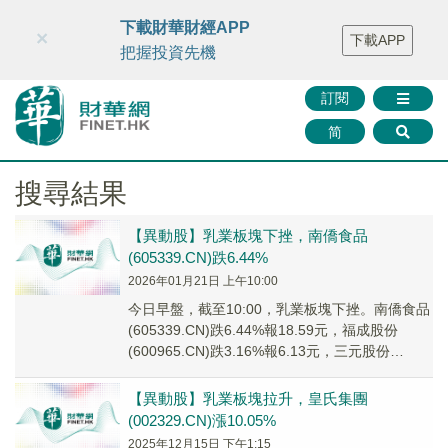
財華智庫網
FINTV
FINMETA
財華證券
媒體矩陣
下載財華財經APP
×
下載APP
智庫沙龍
聯絡我們
把握投資先機
訂閱
简
搜尋結果
【異動股】乳業板塊下挫，南僑食品
(605339.CN)跌6.44%
2026年01月21日 上午10:00
今日早盤，截至10:00，乳業板塊下挫。南僑食品
(605339.CN)跌6.44%報18.59元，福成股份
(600965.CN)跌3.16%報6.13元，三元股份
(600429....
【異動股】乳業板塊拉升，皇氏集團
(002329.CN)漲10.05%
2025年12月15日 下午1:15