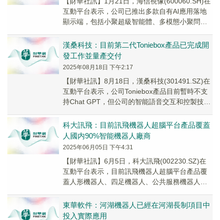
【財華社訊】1月21日，海信視像(600060.SH)在
互動平台表示，公司已推出多款自有AI應用落地
顯示端，包括小聚超級智能體、多模態小聚問屏
等產品，通過語音交互、多模態識別等技...
漢桑科技：目前第二代Toniebox產品已完成開
發工作並量產交付
2025年08月18日 下午2:17
【財華社訊】8月18日，漢桑科技(301491.SZ)在
互動平台表示，公司Toniebox產品目前暫時不支
持Chat GPT，但公司的智能語音交互和控製技術
利用麥克風陣列、語音喚...
科大訊飛：目前訊飛機器人超腦平台產品覆蓋
人國内90%智能機器人廠商
2025年06月05日 下午4:31
【財華社訊】6月5日，科大訊飛(002230.SZ)在
互動平台表示，目前訊飛機器人超腦平台產品覆
蓋人形機器人、四足機器人、公共服務機器人、
桌面機器人等國内90%智能機器人廠商；其...
東華軟件：河湖機器人已經在河湖長制項目中
投入實際應用