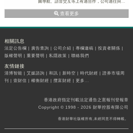
圖導航、語音交互等上有過合作，公司過往與百
度在人工智能AI領域也展開過一系列深度的...
查看更多
相關訊息
法定公告欄
|
廣告查詢
|
公司介紹
|
專欄邀稿
|
投資者關係
|
版權聲明
|
重要聲明
|
私隱政策
|
聯絡我們
友情鏈接
清博智能
|
艾媒諮詢
|
和訊
|
新時空
|
時代財經
|
證券市場周
刊
|
壹財信
|
權衡財經
|
攬富財經
|
更多...
香港政府指定刊載法定通告之憲報刊登報章
Copyright © 1998 - 2026 財華控股有限公司
香港財華社版權所有,未經同意不得轉載。