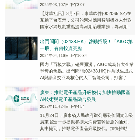
2025年03月07日 下午3:07
【財華社訊】3月7日，東華軟件(002065.SZ)在
互動平台表示，公司的河湖應用智能機器人針對
國家水網規劃重點提高河湖治理業務，為河湖治
理提供智能化的賦能。河湖機器人已經在河湖...
出門問問（02438.HK）啓動招股！「AIGC第
一股」有何投資亮點
2024年04月16日 上午10:34
國内「百模大戰」硝煙彌漫，AIGC成為各大企業
爭奪的焦點。出門問問(02438.HK)作為以生成式
AI與語音交互為核心的人工智能公司，打響了
「AIGC上市第一槍」。
廣東：推動電子產品升級換代 加快推動國產
AI技術與電子產品融合發展
2023年11月24日 下午4:54
11月24日，廣東省人民政府辦公廳發佈關於印發
廣東省進一步提振和擴大消費若幹措施的通知。
其中提到，推動電子產品升級換代。加快推動國
產AI技術與電子產品融合發展，加快發展人機交