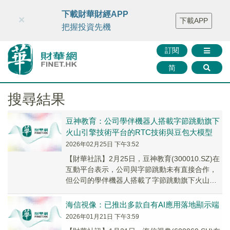
財華智庫網
FINTV
FINMETA
財華證券
媒體矩陣
下載財華財經APP
×
下載APP
智庫沙龍
聯絡我們
把握投資先機
訂閱
简
搜尋結果
豆神教育：公司學伴機器人搭載字節跳動旗下
火山引擎技術平台的RTC技術與豆包大模型​
2026年02月25日 下午3:52
​【財華社訊】2月25日，豆神教育(300010.SZ)在
互動平台表示，公司與字節跳動未有直接合作，
但公司的學伴機器人搭載了字節跳動旗下火山引
擎技術平台的RTC技術與豆包大模型，...
海信視像：已推出多款自有AI應用落地顯示端
2026年01月21日 下午3:59