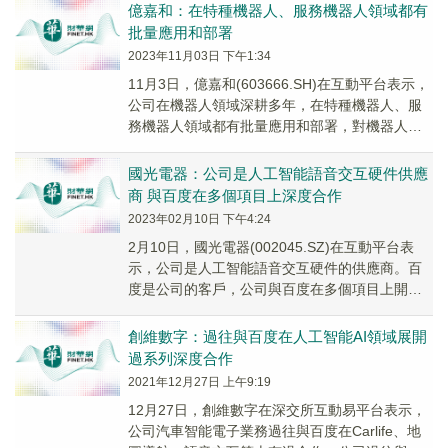
互、...
億嘉和：在特種機器人、服務機器人領域都有
批量應用和部署
2023年11月03日 下午1:34
11月3日，億嘉和(603666.SH)在互動平台表示，
公司在機器人領域深耕多年，在特種機器人、服
務機器人領域都有批量應用和部署，對機器人的
視、聽、力、嗅等傳感和感知技術也有深入...
國光電器：公司是人工智能語音交互硬件供應
商 與百度在多個項目上深度合作
2023年02月10日 下午4:24
2月10日，國光電器(002045.SZ)在互動平台表
示，公司是人工智能語音交互硬件的供應商。百
度是公司的客戶，公司與百度在多個項目上開展
深度合作，其中以智能音響為代表的AI+I...
創維數字：過往與百度在人工智能AI領域展開
過系列深度合作
2021年12月27日 上午9:19
12月27日，創維數字在深交所互動易平台表示，
公司汽車智能電子業務過往與百度在Carlife、地