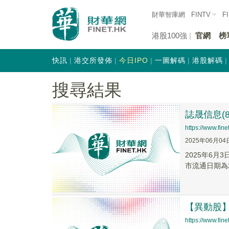
財華智庫網
FINTV
F
港股100強
官網
榜
快訊
港交所發佈
今日IPO
一圖解碼
港股解碼
搜尋結果
誌晟信息(8
https://www.fi
2025年06月04
2025年6月
市流通日期為2
【異動股】軟
https://www.fi