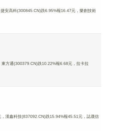
安高科(300845.CN)跌6.95%報16.47元，樂創技術
東方通(300379.CN)跌10.22%報6.68元，拉卡拉
漢鑫科技(837092.CN)跌15.94%報45.51元，誌晟信