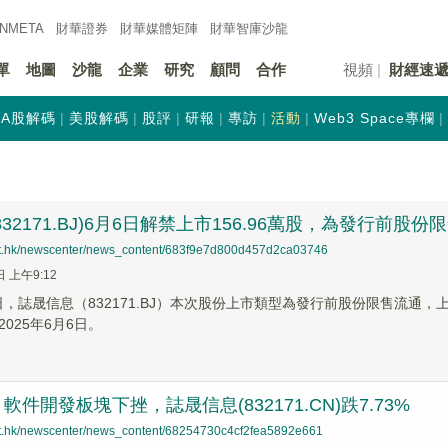
INMETA
財華證券
財華
媒體矩陣
財華
智庫沙龍
單
地圖
沙龍
企業
研究
顧問
合作
視頻
財經速
A股解碼
美股解碼
股評
研報
專訪
活動
Web3 Space專欄
32171.BJ)6月6日解禁上市156.96萬股，為發行前股份
net.hk/newscenter/news_content/683f9e7d800d457d2ca03746
日 上午9:12
3日，誌晟信息（832171.BJ）本次股份上市類型為發行前股份限售流通，上
025年6月6日。
件開發板塊下挫，誌晟信息(832171.CN)跌7.73%
net.hk/newscenter/news_content/68254730c4cf2fea5892e661