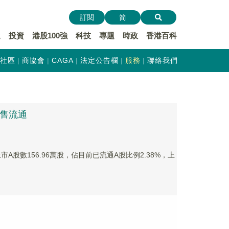
訂閱
简
遞
投資
港股100強
科技
專題
時政
香港百科
社區
商協會
CAGA
法定公告欄
服務
聯絡我們
限售流通
市A股數156.96萬股，佔目前已流通A股比例2.38%，上