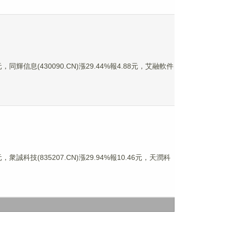
，同輝信息(430090.CN)漲29.44%報4.88元，艾融軟件
衆誠科技(835207.CN)漲29.94%報10.46元，天潤科