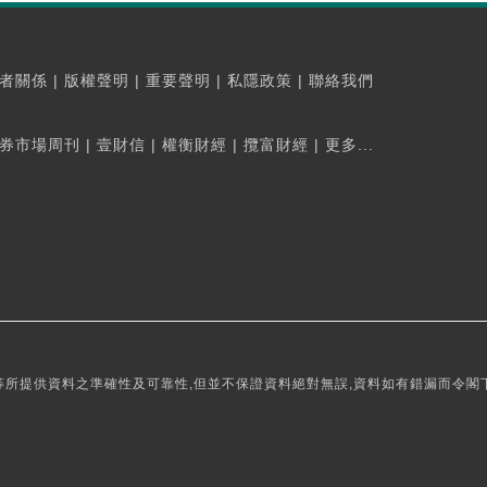
者關係
|
版權聲明
|
重要聲明
|
私隱政策
|
聯絡我們
券市場周刊
|
壹財信
|
權衡財經
|
攬富財經
|
更多...
所提供資料之準確性及可靠性,但並不保證資料絕對無誤,資料如有錯漏而令閣