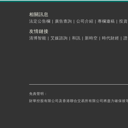
相關訊息
法定公告欄
|
廣告查詢
|
公司介紹
|
專欄邀稿
|
投資
友情鏈接
清博智能
|
艾媒諮詢
|
和訊
|
新時空
|
時代財經
|
證
免責聲明：
財華控股有限公司及香港聯合交易所有限公司將盡力確保彼等