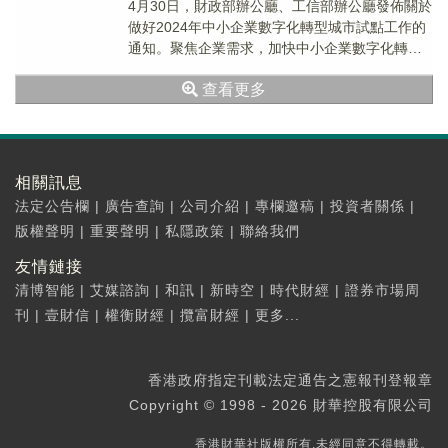
4月30日，財政部辦公廳、工信部辦公廳發佈關於
做好2024年中小企業數字化轉型城市試點工作的
通知。聚焦企業需求，加快中小企業數字化轉
型。以中小企業數字化轉型為契機，促進數字經
查看更多
濟和...
相關訊息
法定公告欄
|
廣告查詢
|
公司介紹
|
專欄邀稿
|
投資者關係
|
版權聲明
|
重要聲明
|
私隱政策
|
聯絡我們
友情鏈接
清博智能
|
艾媒諮詢
|
和訊
|
新時空
|
時代財經
|
證券市場周
刊
|
壹財信
|
權衡財經
|
攬富財經
|
更多...
香港政府指定刊載法定通告之憲報刊登報章
Copyright © 1998 - 2026 財華控股有限公司
香港財華社版權所有,未經同意不得轉載。