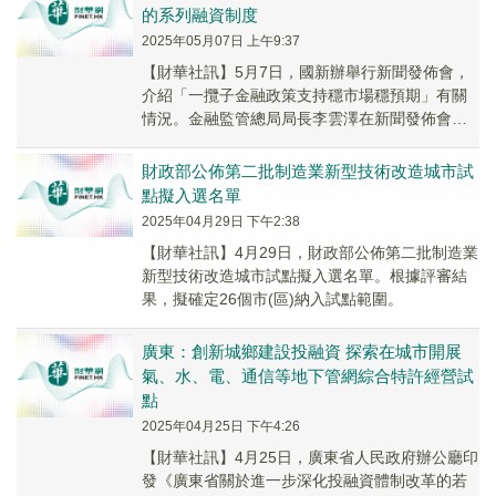
的系列融資制度
2025年05月07日 上午9:37
【財華社訊】5月7日，國新辦舉行新聞發佈會，
介紹「一攬子金融政策支持穩市場穩預期」有關
情況。金融監管總局局長李雲澤在新聞發佈會上
表示，近期將推出八項增量政策，一是加快出台
與房地產...
財政部公佈第二批制造業新型技術改造城市試
點擬入選名單
2025年04月29日 下午2:38
【財華社訊】4月29日，財政部公佈第二批制造業
新型技術改造城市試點擬入選名單。根據評審結
果，擬確定26個市(區)納入試點範圍。
廣東：創新城鄉建設投融資 探索在城市開展
氣、水、電、通信等地下管網綜合特許經營試
點
2025年04月25日 下午4:26
【財華社訊】4月25日，廣東省人民政府辦公廳印
發《廣東省關於進一步深化投融資體制改革的若