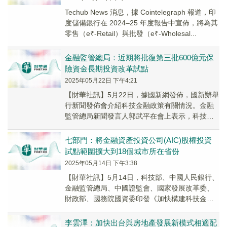
Techub News 消息，據 Cointelegraph 報道，印
度儲備銀行在 2024–25 年度報告中宣佈，將為其
零售（e₹-Retail）與批發（e₹-Wholesal...
金融監管總局：近期將批復第三批600億元保
險資金長期投資改革試點
2025年05月22日 下午4:21
【財華社訊】5月22日，據國新網發佈，國新辦舉
行新聞發佈會介紹科技金融政策有關情況。金融
監管總局新聞發言人郭武平在會上表示，科技金
融4項試點，主要是為了讓科技企業獲得更多的長
期資...
七部門：將金融資產投資公司(AIC)股權投資
試點範圍擴大到18個城市所在省份
2025年05月14日 下午3:38
【財華社訊】5月14日，科技部、中國人民銀行、
金融監管總局、中國證監會、國家發展改革委、
財政部、國務院國資委印發《加快構建科技金融
體制 有力支撐高水平科技自立自強的若幹政策舉
措》...
李雲澤：加快出台與房地產發展新模式相適配