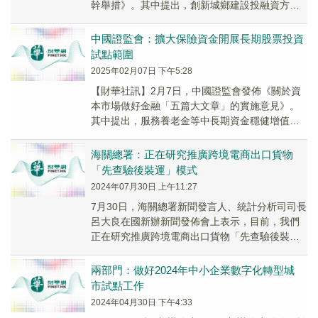
幹舉措》。其中提出，創新城鄉建設投融資方式
方法。支持政策性銀行、商業銀行、保險機構等
金融機...
中國證監會：擴大保險資金開展長期股票投資
試點範圍
2025年02月07日 下午5:28
【財華社訊】2月7日，中國證監會發佈《關於資
本市場做好金融「五篇大文章」的實施意見》。
其中提出，服務養老金等中長期資金穩健增值目
標。落實好《關於推動中長期資金入市的指導意
見》及實...
海關總署：正在研究推廣跨境電商出口貨物
「先查驗後裝運」模式
2024年07月30日 上午11:27
7月30日，海關總署新聞發言人、統計分析司司長
呂大良在國新辦新聞發佈會上表示，目前，我們
正在研究推廣跨境電商出口貨物「先查驗後裝
運」模式，以及擴大跨境電商零售出口跨關區退
貨試點範...
兩部門：做好2024年中小企業數字化轉型城
市試點工作
2024年04月30日 下午4:33