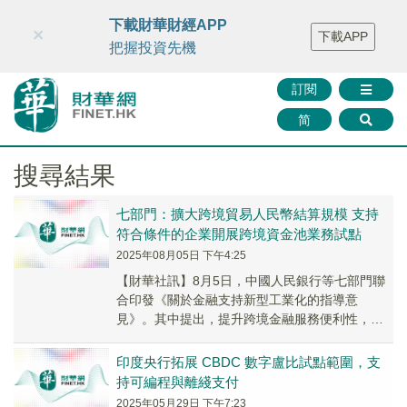
財華智庫網
FINTV
FINMETA
財華證券
媒體矩陣
下載財華財經APP
×
下載APP
智庫沙龍
聯絡我們
把握投資先機
訂閱
简
搜尋結果
七部門：擴大跨境貿易人民幣結算規模 支持
符合條件的企業開展跨境資金池業務試點
2025年08月05日 下午4:25
【財華社訊】8月5日，中國人民銀行等七部門聯
合印發《關於金融支持新型工業化的指導意
見》。其中提出，提升跨境金融服務便利性，拓
展高水平雙向開放發展空間。優化製造業外貿金
融產品和服務...
印度央行拓展 CBDC 數字盧比試點範圍，支
持可編程與離綫支付
2025年05月29日 下午7:23