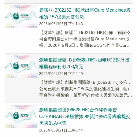
授予Vasque Bio一...
康諾亞-B(02162.HK)就出售Ouro Medicines股
權獲2.57億美元首付款
2026年06月05日 下午1:43
【財華社訊】康諾亞-B(02162.HK)公佈，有關公
司全資附屬公司一橋香港出售Ouro Medicines股
權。2026年6月5日，集團NewCo合作企業Ouro
Medici...
創勝集團醫藥-Ｂ(06628.HK)收到HiCB對外授
權里程碑付款700萬元
2026年05月26日 下午4:49
【財華社訊】創勝集團醫藥-Ｂ(06628.HK)公佈，
公司已收到來自其HiCB(高度強化連續生物工藝)
平台對外授權的一筆里程碑付款人民幣700萬元，
同時其CDMO業務亦取得重大進...
創勝集團醫藥(06628.HK)合作夥伴報告
OZEKIBART積極數據 並就治療軟骨肉瘤提交
美國BLA申請
2026年05月21日 上午8:44