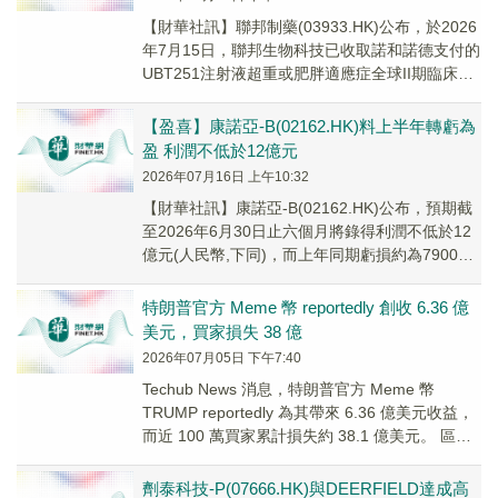
【財華社訊】聯邦制藥(03933.HK)公布，於2026
年7月15日，聯邦生物科技已收取諾和諾德支付的
UBT251注射液超重或肥胖適應症全球II期臨床里
程碑付款1350萬美元(扣...
【盈喜】康諾亞-B(02162.HK)料上半年轉虧為
盈 利潤不低於12億元
2026年07月16日 上午10:32
【財華社訊】康諾亞-B(02162.HK)公布，預期截
至2026年6月30日止六個月將錄得利潤不低於12
億元(人民幣,下同)，而上年同期虧損約為7900萬
元。期內轉虧為盈，主要歸...
特朗普官方 Meme 幣 reportedly 創收 6.36 億
美元，買家損失 38 億
2026年07月05日 下午7:40
Techub News 消息，特朗普官方 Meme 幣
TRUMP reportedly 為其帶來 6.36 億美元收益，
而近 100 萬買家累計損失約 38.1 億美元。 區
塊...
劑泰科技-P(07666.HK)與DEERFIELD達成高