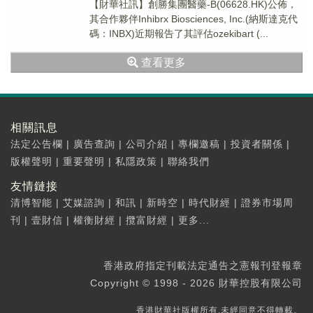
【財華社訊】創勝集團醫藥-B(06628.HK)公佈，
其合作夥伴Inhibrx Biosciences, Inc.(納斯達克代
碼：INBX)近期報告了其評估ozekibart (...
查看更多
相關訊息
法定公告欄
|
廣告查詢
|
公司介紹
|
專欄邀稿
|
投資者關係
|
版權聲明
|
重要聲明
|
私隱政策
|
聯絡我們
友情鏈接
清博智能
|
艾媒諮詢
|
和訊
|
新時空
|
時代財經
|
證券市場周
刊
|
壹財信
|
權衡財經
|
攬富財經
|
更多...
香港政府指定刊載法定通告之憲報刊登報章
Copyright © 1998 - 2026 財華控股有限公司
香港財華社版權所有,未經同意不得轉載。