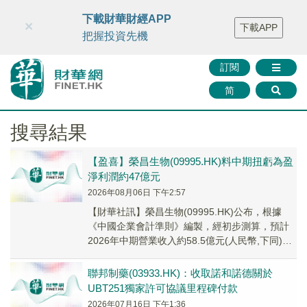
財華智庫網
FINTV
FINMETA
財華證券
媒體矩陣
下載財華財經APP
×
下載APP
智庫沙龍
聯絡我們
把握投資先機
訂閱
简
搜尋結果
【盈喜】榮昌生物(09995.HK)料中期扭虧為盈
淨利潤約47億元
2026年08月06日 下午2:57
【財華社訊】榮昌生物(09995.HK)公布，根據
《中國企業會計準則》編製，經初步測算，預計
2026年中期營業收入約58.5億元(人民幣,下同)，
同比增加約433%；預計歸屬母公...
聯邦制藥(03933.HK)：收取諾和諾德關於
UBT251獨家許可協議里程碑付款
2026年07月16日 下午1:36