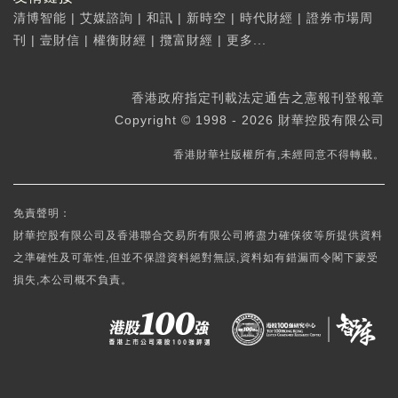
清博智能
|
艾媒諮詢
|
和訊
|
新時空
|
時代財經
|
證券市場周
刊
|
壹財信
|
權衡財經
|
攬富財經
|
更多...
香港政府指定刊載法定通告之憲報刊登報章
Copyright © 1998 - 2026 財華控股有限公司
香港財華社版權所有,未經同意不得轉載。
免責聲明：
財華控股有限公司及香港聯合交易所有限公司將盡力確保彼等所提供資料
之準確性及可靠性,但並不保證資料絕對無誤,資料如有錯漏而令閣下蒙受
損失,本公司概不負責。