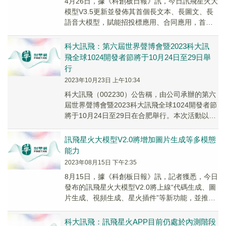
4月26日，據《科創板日報》訊，今日訊飛星火大
模型V3.5更新並發佈其首個長文本、長圖文、長
語音大模型，賦能招投標應用、合同應用，首發
多情感超擬人合成，並推出星火智能體平台。據
科...
科大訊飛：第六屆世界聲博會暨2023科大訊
飛全球1024開發者節將于10月24日至29日舉
行
2023年10月23日 上午10:34
科大訊飛（002230）公告稱，由公司承辦的第六
屆世界聲博會暨2023科大訊飛全球1024開發者節
將于10月24日至29日在合肥舉行。本次活動以科
大訊飛星火認知大模型為核心，圍繞...
訊飛星火大模型V2.0將增加圖片生成等多模態
能力
2023年08月15日 下午2:35
8月15日，據《科創板日報》訊，記者獲悉，今日
發布的訊飛星火大模型V2.0將上線“代碼生成、圖
片生成、視頻生成、星火插件”等新功能，並推出
全新的智能助手。
科大訊飛：訊飛星火APP目前仍處於內測階段