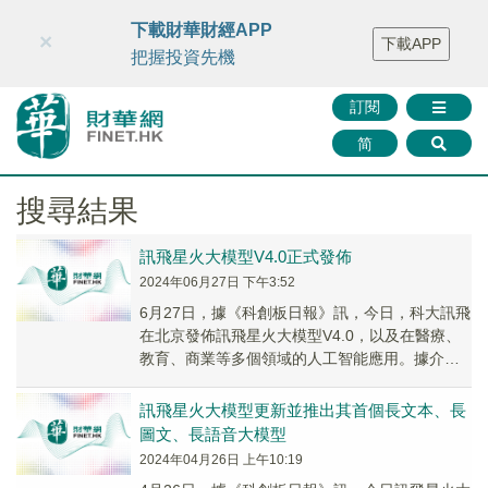
財華智庫網
FINTV
FINMETA
財華證券
媒體矩陣
下載財華財經APP
×
下載APP
智庫沙龍
聯絡我們
把握投資先機
訂閱
简
搜尋結果
訊飛星火大模型V4.0正式發佈
2024年06月27日 下午3:52
6月27日，據《科創板日報》訊，今日，科大訊飛
在北京發佈訊飛星火大模型V4.0，以及在醫療、
教育、商業等多個領域的人工智能應用。據介
紹，訊飛星火V4.0在8個國際主流測試集中排名...
訊飛星火大模型更新並推出其首個長文本、長
圖文、長語音大模型
2024年04月26日 上午10:19