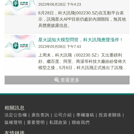
2023年06月28日 下午4:23
6月28日，科大訊飛(002230.SZ)在互動平台表
示，訊飛星火APP目前仍處於內測階段，無其他
具體應披露信息。
星火認知大模型問世，科大訊飛應聲漲停！
2023年05月08日 下午7:43
上周末，科大訊飛（002230.SZ）又出重磅利
好。繼百度、阿里、商湯等科技大廠紛紛發佈大
模型之後，5月6日，科大訊飛正式推出了訊飛星
火認知大模型，5月8日，公司股價高開後震蕩
查看更多
上...
相關訊息
法定公告欄
|
廣告查詢
|
公司介紹
|
專欄邀稿
|
投資者關係
|
版權聲明
|
重要聲明
|
私隱政策
|
聯絡我們
友情鏈接