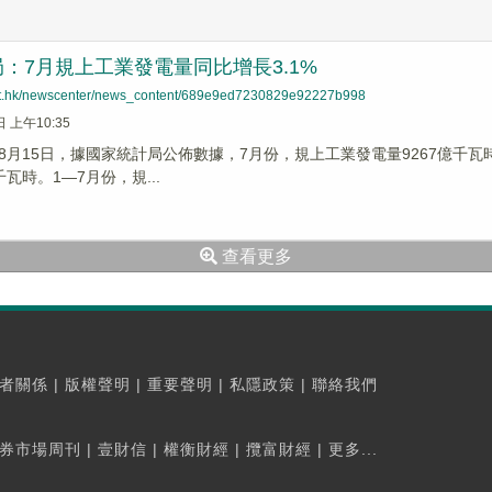
：7月規上工業發電量同比增長3.1%
net.hk/newscenter/news_content/689e9ed7230829e92227b998
日 上午10:35
8月15日，據國家統計局公佈數據，7月份，規上工業發電量9267億千瓦時
千瓦時。1—7月份，規...
查看更多
者關係
|
版權聲明
|
重要聲明
|
私隱政策
|
聯絡我們
券市場周刊
|
壹財信
|
權衡財經
|
攬富財經
|
更多...