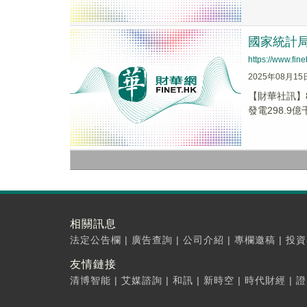
國家統計局
https://www.fi
2025年08月15
【財華社訊】
發電298.9億
相關訊息
法定公告欄
|
廣告查詢
|
公司介紹
|
專欄邀稿
|
投資
友情鏈接
清博智能
|
艾媒諮詢
|
和訊
|
新時空
|
時代財經
|
證