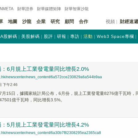
INMETA
財華證券
財華
媒體矩陣
財華
智庫沙龍
單
地圖
沙龍
企業
研究
顧問
合作
視頻
財經速
A股解碼
美股解碼
股評
研報
專訪
活動
Web3 Space專欄
：6月規上工業發電量同比增長2.0%
net.hk/newscenter/news_content/6a572cce230829a6a544b9aa
日 下午2:46
7月15日，據國家統計局公布，6月份，規上工業發電量8276億千瓦時，同比
7501億千瓦時，同比增長3.5%。
：5月規上工業發電量同比增長4.2%
net.hk/newscenter/news_content/6a30b7f82308295ea2365ca8