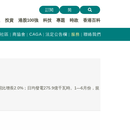
訂閱
简
遞
投資
港股100強
科技
專題
時政
香港百科
社區
商協會
CAGA
法定公告欄
服務
聯絡我們
增長2.0%；日均發電275.9億千瓦時。1—6月份，規