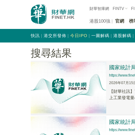
財華智庫網
FINTV
F
港股100強
官網
榜
快訊
港交所發佈
今日IPO
一圖解碼
港股解碼
搜尋結果
國家統計局
https://www.fi
2026年07月15
【財華社訊】
上工業發電量4
國家統計局
https://www.fi